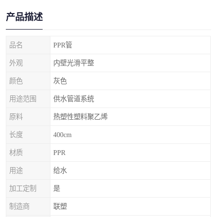
产品描述
品名
PPR管
外观
内壁光滑平整
颜色
灰色
用途范围
供水管道系统
原料
热塑性塑料聚乙烯
长度
400cm
材质
PPR
用途
给水
加工定制
是
制造商
联塑