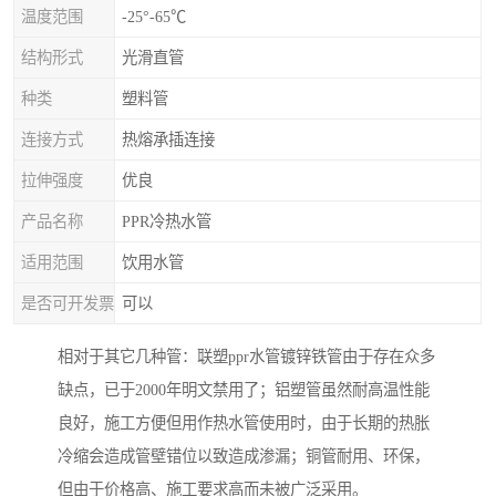
温度范围
-25°-65℃
结构形式
光滑直管
种类
塑料管
连接方式
热熔承插连接
拉伸强度
优良
产品名称
PPR冷热水管
适用范围
饮用水管
是否可开发票
可以
相对于其它几种管：联塑ppr水管镀锌铁管由于存在众多
缺点，已于2000年明文禁用了；铝塑管虽然耐高温性能
良好，施工方便但用作热水管使用时，由于长期的热胀
冷缩会造成管壁错位以致造成渗漏；铜管耐用、环保，
但由于价格高、施工要求高而未被广泛采用。