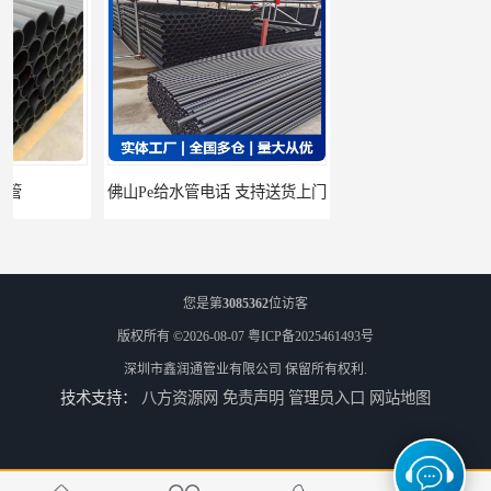
佛山Pe给水管电话 支持送货上门
HDPE电力管 HDPE顶管电缆管保护套管
您是第
3085362
位访客
版权所有 ©2026-08-07
粤ICP备2025461493号
深圳市鑫润通管业有限公司
保留所有权利.
技术支持：
八方资源网
免责声明
管理员入口
网站地图
HDPE钢丝骨架管 HDPE给水管自来水管饮用水管
HDPE给水管