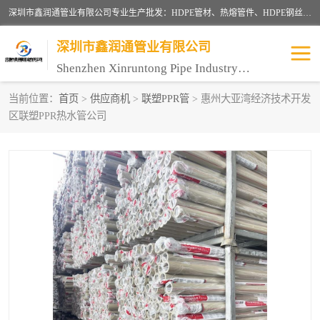
深圳市鑫润通管业有限公司专业生产批发：HDPE管材、热熔管件、HDPE钢丝骨架管、电熔管件、HDPE双壁波纹管、MPP电力管、井盖、PVC管材管件、PPR管材管件等；公司自创建以来，始终秉承“团结、务实、创新、守信”的服务宗旨，凭借专业的服务以及多年的勤奋拼搏，发展成为一家专业销售各种管材管件，绝缘电工套管及配件等系列产品的贸易公司。
深圳市鑫润通管业有限公司
Shenzhen Xinruntong Pipe Industry Co., Ltd
当前位置：
首页
>
供应商机
>
联塑PPR管
> 惠州大亚湾经济技术开发
区联塑PPR热水管公司
HDPE管材给水管
HDPE钢丝骨架管
HDPE双壁波纹管
HDPE电力通讯管
UPVC电力通讯管
MPP电力通信管
联塑PVC管
联塑PPR管
联塑PE管
联塑家装红蓝线管