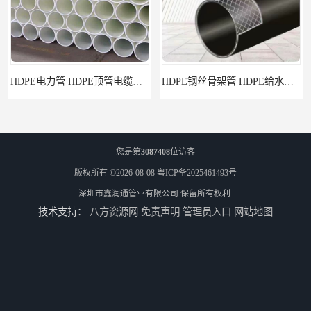
HDPE电力管 HDPE顶管电缆管保护套管
HDPE钢丝骨架管 HDPE给水管自来水管饮用水管
您是第
3087408
位访客
版权所有 ©2026-08-08
粤ICP备2025461493号
深圳市鑫润通管业有限公司
保留所有权利.
技术支持：
八方资源网
免责声明
管理员入口
网站地图
HDPE给水管
佛山Pe给水管电话 支持送货上门