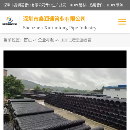
深圳市鑫润通管业有限公司专业生产批发：HDPE管材、热熔管件、HDPE钢丝骨架管、电熔管件、HDPE双壁波纹管、MPP电力管、井盖、PVC管材管件、PPR管材管件等；公司自创建以来，始终秉承“团结、务实、创新、守信”的服务宗旨，凭借专业的服务以及多年的勤奋拼搏，发展成为一家专业销售各种管材管件，绝缘电工套管及配件等系列产品的贸易公司。
深圳市鑫润通管业有限公司
Shenzhen Xinruntong Pipe Industry Co., Ltd
当前位置：
首页
->
企业视频
-> HDPE双壁波纹管
HDPE管材给水管
HDPE钢丝骨架管
HDPE双壁波纹管
HDPE电力通讯管
UPVC电力通讯管
MPP电力通信管
联塑PVC管
联塑PPR管
联塑PE管
联塑家装红蓝线管