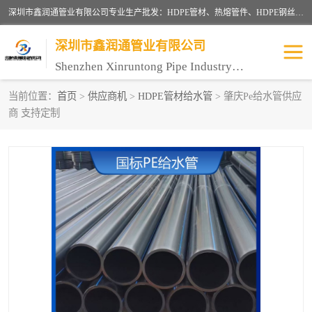
深圳市鑫润通管业有限公司专业生产批发：HDPE管材、热熔管件、HDPE钢丝骨架管、电熔管件、HDPE双壁波纹管、MPP电力管、井盖、PVC管材管件、PPR管材管件等；公司自创建以来，始终秉承“团结、务实、创新、守信”的服务宗旨，凭借专业的服务以及多年的勤奋拼搏，发展成为一家专业销售各种管材管件，绝缘电工套管及配件等系列产品的贸易公司。
深圳市鑫润通管业有限公司
Shenzhen Xinruntong Pipe Industry Co., Ltd
当前位置：
首页
>
供应商机
>
HDPE管材给水管
> 肇庆Pe给水管供应
商 支持定制
HDPE管材给水管
HDPE钢丝骨架管
HDPE双壁波纹管
HDPE电力通讯管
UPVC电力通讯管
MPP电力通信管
联塑PVC管
联塑PPR管
联塑PE管
联塑家装红蓝线管