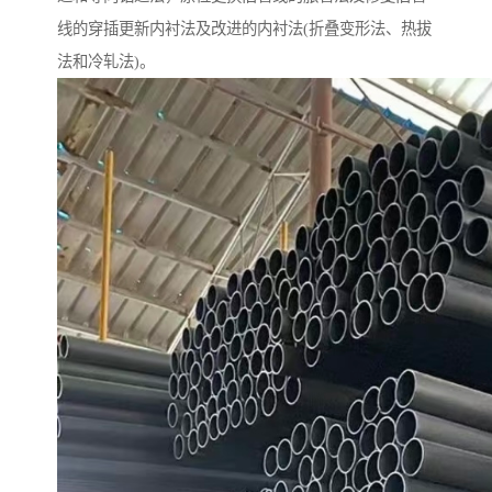
线的穿插更新内衬法及改进的内衬法(折叠变形法、热拔
法和冷轧法)。