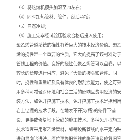
（3）将热熔机模头加温至20左右；
（4）同时加热管材、管件，然后承插；
（5）自然冷却；
（6）施工完毕经试验压验收合格后投入使用；
聚乙烯管道系统的挠性有着巨大的技术经济价值。聚乙
烯的挠性是一个重要的性质，它大的提高了该材料对于
管线工程的价值。良好的挠性使聚乙烯管可以盘卷，以
较长的长度进行供应，避免了大量的接头和管件。同
时，挠性和重量轻及具有优良的耐刮痕能力，使之可采
用多种可减轻对环境和社会生活的影响且费用经济的安
装方法，如免开挖施工技术。免开挖施工技术是指利用
岩土钻掘的技术手段，在地表不开沟(槽)的条件下铺
设、更换或修复地下管线的施工技术。多种免开挖施工
技术适宜采用聚乙烯管材，如铺设新管线的水平定向钻
进和导向钻进法，原位更换旧管线的胀管法及修复旧管