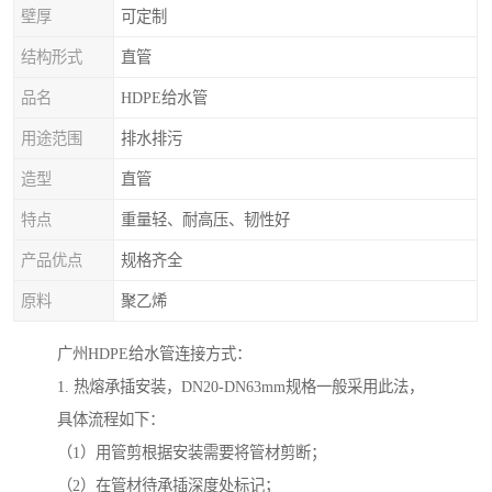
壁厚
可定制
结构形式
直管
品名
HDPE给水管
用途范围
排水排污
造型
直管
特点
重量轻、耐高压、韧性好
产品优点
规格齐全
原料
聚乙烯
广州HDPE给水管连接方式：
1. 热熔承插安装，DN20-DN63mm规格一般采用此法，
具体流程如下：
（1）用管剪根据安装需要将管材剪断；
（2）在管材待承插深度处标记；