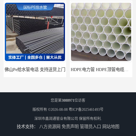
门
HDPE电力管 HDPE顶管电缆管保护套管
您是第
3088971
位访客
版权所有 ©2026-08-08
粤ICP备2025461493号
深圳市鑫润通管业有限公司
保留所有权利.
技术支持：
八方资源网
免责声明
管理员入口
网站地图