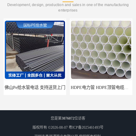
Development, design, production and sales in one of the manufacturing
enterprises
山Pe给水管电话 支持送货上门
HDPE电力管 HDPE顶管电缆管保护套管
您是第
3076072
位访客
版权所有 ©2026-08-07
粤ICP备2025461493号