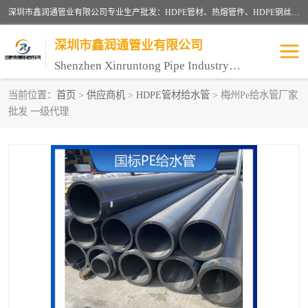
深圳市鑫润通管业有限公司专业生产批发：HDPE管材、热熔管件、HDPE钢丝骨架管、电熔管件、HDPE双壁波纹管、MPP电力管、井盖、PVC管材管件、PPR管材管件等；公司自创建以来，始终秉承“团结、务实、创新、守信”的服务宗旨，凭借专业的服务以及多年的勤奋拼搏，发展成为一家专业销售各种管材管件，绝缘电工套管及配件等系列产品的贸易公司。
深圳市鑫润通管业有限公司
Shenzhen Xinruntong Pipe Industry Co., Ltd
当前位置：
首页
>
供应商机
>
HDPE管材给水管
> 梅州Pe给水管厂家
批发 一级代理
HDPE管材给水管
HDPE钢丝骨架管
HDPE双壁波纹管
HDPE电力通讯管
UPVC电力通讯管
MPP电力通信管
联塑PVC管
联塑PPR管
联塑PE管
联塑家装红蓝线管