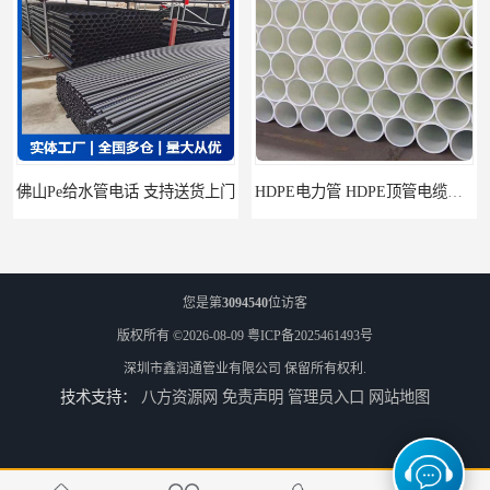
管电话 支持送货上门
HDPE电力管 HDPE顶管电缆管保护套管
您是第
3094540
位访客
版权所有 ©2026-08-09
粤ICP备2025461493号
深圳市鑫润通管业有限公司
保留所有权利.
技术支持：
八方资源网
免责声明
管理员入口
网站地图
HDPE钢丝骨架管 HDPE给水管自来水管饮用水管
HDPE给水管