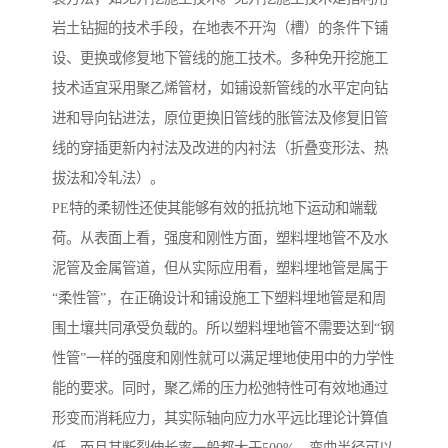
岩土钻掘的技术手段，在地表不开沟（槽）的条件下铺
设、更换或修复地下管线的施工技术。多种免开挖施工
技术适宜采用聚乙烯管材，如铺设新管线的水平定向钻
进和导向钻进法，原位更换旧管线的胀管法及修复旧管
线的穿插更新内衬法及改进的内衬法（折叠变形法、热
拔法和冷轧法）。
PE特的柔韧性还使其能够有效的抵抗地下运动和端载
荷。从表面上看，强度和刚性方面，塑料埋地管不及水
泥管及金属管道，但从实际应用看，塑料埋地管是属于
“柔性管”，在正确设计和铺设施工下塑料埋地管是和周
围土壤共同承受负载的。所以塑料埋地管不需要达到“钢
性管”一样的强度和刚性就可以满足埋地使用中的力学性
能的要求。同时，聚乙烯的压力松弛特性可有效地通过
形变而消耗应力，其实际轴向应力水平远比理论计算值