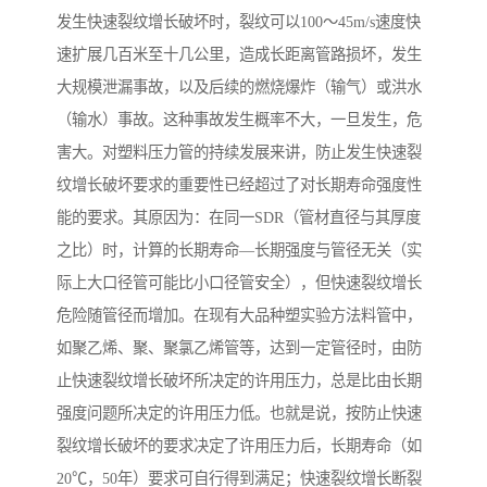
发生快速裂纹增长破坏时，裂纹可以100～45m/s速度快
速扩展几百米至十几公里，造成长距离管路损坏，发生
大规模泄漏事故，以及后续的燃烧爆炸（输气）或洪水
（输水）事故。这种事故发生概率不大，一旦发生，危
害大。对塑料压力管的持续发展来讲，防止发生快速裂
纹增长破坏要求的重要性已经超过了对长期寿命强度性
能的要求。其原因为：在同一SDR（管材直径与其厚度
之比）时，计算的长期寿命—长期强度与管径无关（实
际上大口径管可能比小口径管安全），但快速裂纹增长
危险随管径而增加。在现有大品种塑实验方法料管中，
如聚乙烯、聚、聚氯乙烯管等，达到一定管径时，由防
止快速裂纹增长破坏所决定的许用压力，总是比由长期
强度问题所决定的许用压力低。也就是说，按防止快速
裂纹增长破坏的要求决定了许用压力后，长期寿命（如
20℃，50年）要求可自行得到满足；快速裂纹增长断裂