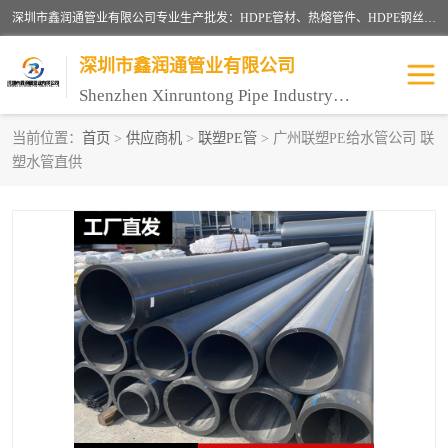
深圳市鑫润通管业有限公司专业生产批发：HDPE管材、热熔管件、HDPE钢丝骨架管、电熔管件、HDPE双壁波纹管、MPP电力管、井盖、PVC管材管件、PPR管材管件等；公司自创建以来，始终秉承“团结、务实、创新、守信”的服务宗旨，凭借专业的服务以及多年的勤奋拼搏，发展成为一家专业销售各种管材管件，绝缘电工套管及配件等系列产品的贸易公司。
深圳市鑫润通管业有限公司
Shenzhen Xinruntong Pipe Industry Co., Ltd
当前位置：
首页
>
供应商机
>
联塑PE管
> 广州联塑PE给水管公司 联
塑水管直供
HDPE管材给水管
HDPE钢丝骨架管
HDPE双壁波纹管
HDPE电力通讯管
UPVC电力通讯管
MPP电力通信管
联塑PVC管
联塑PPR管
联塑PE管
联塑家装红蓝线管