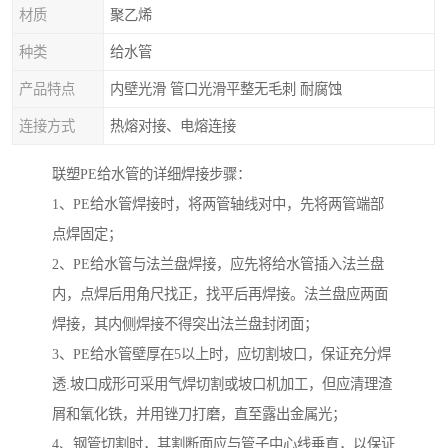
材质
聚乙烯
种类
给水管
产品特点
内壁光滑 管口光滑平整无毛刺 耐腐蚀
连接方式
热熔对接、电熔连接
联塑PE给水管的详细焊接步骤：
1、PE给水管焊接时，将两管轴线对中，先将两管端部
点焊固定；
2、PE给水管与法兰盘焊接，应先将给水管插入法兰盘
内，点焊后用角尺找正，找平后再焊接。法兰盘应两面
焊接，其内侧焊接不得突出法兰盘封闭面；
3、PE给水管壁厚在5以上时，应切割坡口，保证充分焊
透.坡口成形可采用气焊切割或坡口机加工，但应清理渣
屑和氧化铁，并用锉刀打磨，直至露出金属光；
4、钢管切割时，其割断面应与管子中心线垂直，以保证