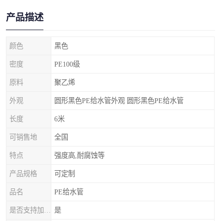
产品描述
颜色
黑色
密度
PE100级
原料
聚乙烯
外观
圆形黑色PE给水管外观 圆形黑色PE给水管
长度
6米
可销售地
全国
特点
强度高,耐腐蚀等
产品规格
可定制
品名
PE给水管
是否支持加工定制
是