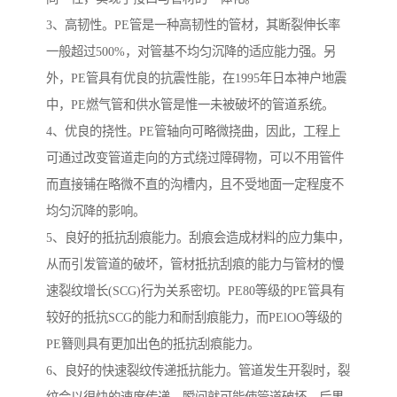
3、高韧性。PE管是一种高韧性的管材，其断裂伸长率
一般超过500%，对管基不均匀沉降的适应能力强。另
外，PE管具有优良的抗震性能，在1995年日本神户地震
中，PE燃气管和供水管是惟一未被破坏的管道系统。
4、优良的挠性。PE管轴向可略微挠曲，因此，工程上
可通过改变管道走向的方式绕过障碍物，可以不用管件
而直接铺在略微不直的沟槽内，且不受地面一定程度不
均匀沉降的影响。
5、良好的抵抗刮痕能力。刮痕会造成材料的应力集中，
从而引发管道的破坏，管材抵抗刮痕的能力与管材的慢
速裂纹增长(SCG)行为关系密切。PE80等级的PE管具有
较好的抵抗SCG的能力和耐刮痕能力，而PElOO等级的
PE簪则具有更加出色的抵抗刮痕能力。
6、良好的快速裂纹传递抵抗能力。管道发生开裂时，裂