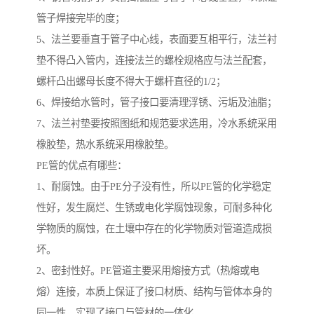
管子焊接完毕的度；
5、法兰要垂直于管子中心线，表面要互相平行，法兰衬
垫不得凸入管内，连接法兰的螺栓规格应与法兰配套，
螺杆凸出螺母长度不得大于螺杆直径的1/2；
6、焊接给水管时，管子接口要清理浮锈、污垢及油脂；
7、法兰衬垫要按照图纸和规范要求选用，冷水系统采用
橡胶垫，热水系统采用橡胶垫。
PE管的优点有哪些：
1、耐腐蚀。由于PE分子没有性，所以PE管的化学稳定
性好，发生腐烂、生锈或电化学腐蚀现象，可耐多种化
学物质的腐蚀，在土壤中存在的化学物质对管道造成损
坏。
2、密封性好。PE管道主要采用熔接方式（热熔或电
熔）连接，本质上保证了接口材质、结构与管体本身的
同一性，实现了接口与管材的一体化。