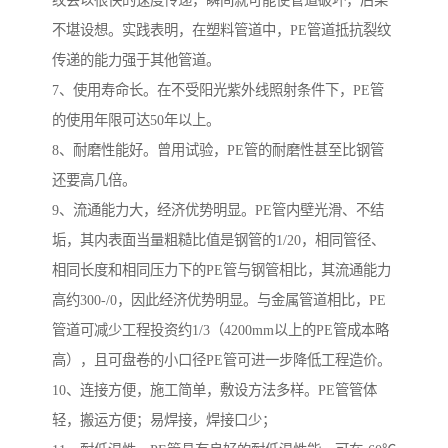
纹会以很快的速度传递，瞬间就可能使管道破坏，后果
不堪设想。实践表明，在塑料管道中，PE管道抵抗裂纹
传递的能力强于其他管道。
7、使用寿命长。在不受阳光紫外线照射条件下，PE管
的使用年限可达50年以上。
8、耐磨性能好。曾用试验，PE管的耐磨性甚至比钢管
还要高几倍。
9、流通能力大，经济优势明显。PE管内壁光滑、不结
垢，其内表面当量粗糙比值是钢管的1/20，相同管径、
相同长度和相同压力下的PE管与钢管相比，其流通能力
高约300-/0，因此经济优势明显。与金属管道相比，PE
管道可减少工程投资约1/3（4200mm以上的PE管成本略
高），且可盘卷的小口径PE管可进一步降低工程造价。
10、连接方便，施工简单，敷设方法多样。PE管管体
轻，搬运方便；易焊接，焊接口少；