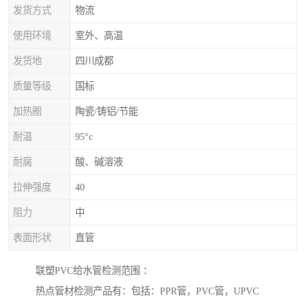
发货方式
物流
使用环境
室外、高温
发货地
四川成都
质量等级
国标
加热圈
陶瓷/铸铝/节能
耐温
95°c
耐腐
酸、碱溶液
拉伸强度
40
阻力
中
表面形状
直管
联塑PVC给水管检测范围 ：
热点管材检测产品有：包括：PPR管，PVC管，UPVC