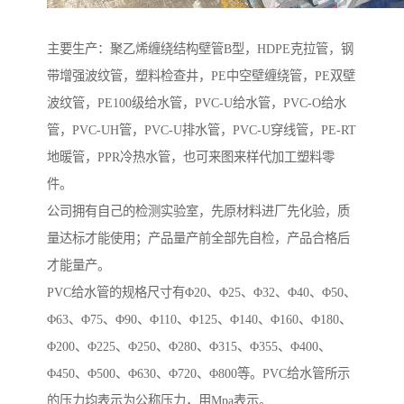
主要生产：聚乙烯缠绕结构壁管B型，HDPE克拉管，钢
带增强波纹管，塑料检查井，PE中空壁缠绕管，PE双壁
波纹管，PE100级给水管，PVC-U给水管，PVC-O给水
管，PVC-UH管，PVC-U排水管，PVC-U穿线管，PE-RT
地暖管，PPR冷热水管，也可来图来样代加工塑料零
件。
公司拥有自己的检测实验室，先原材料进厂先化验，质
量达标才能使用；产品量产前全部先自检，产品合格后
才能量产。
PVC给水管的规格尺寸有Φ20、Φ25、Φ32、Φ40、Φ50、
Φ63、Φ75、Φ90、Φ110、Φ125、Φ140、Φ160、Φ180、
Φ200、Φ225、Φ250、Φ280、Φ315、Φ355、Φ400、
Φ450、Φ500、Φ630、Φ720、Φ800等。PVC给水管所示
的压力均表示为公称压力，用Mpa表示。