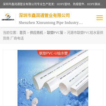
深圳市鑫润通管业有限公司专业生产批发：HDPE管材、热熔管件、HDPE钢丝骨架管、电熔管件、HDPE双壁波纹管、MPP电力管、井盖、PVC管材管件、PPR管材管件等；公司自创建以来，始终秉承“团结、务实、创新、守信”的服务宗旨，凭借专业的服务以及多年的勤奋拼搏，发展成为一家专业销售各种管材管件，绝缘电工套管及配件等系列产品的贸易公司。
深圳市鑫润通管业有限公司
Shenzhen Xinruntong Pipe Industry Co., Ltd
当前位置：
首页
>
供应商机
>
联塑PVC管
> 河源市联塑PVC给水管供
货商 厂商电话
HDPE管材给水管
HDPE钢丝骨架管
HDPE双壁波纹管
HDPE电力通讯管
UPVC电力通讯管
MPP电力通信管
联塑PVC管
联塑PPR管
联塑PE管
联塑家装红蓝线管