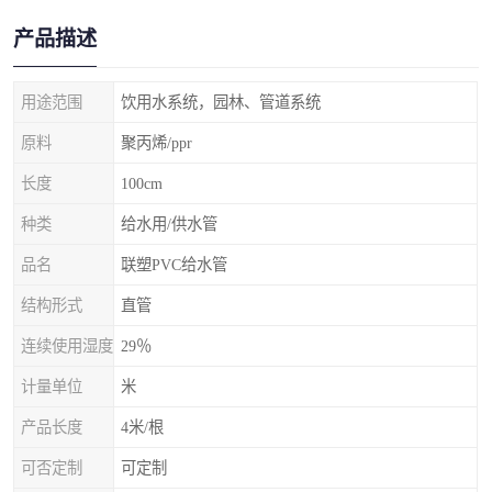
产品描述
用途范围
饮用水系统，园林、管道系统
原料
聚丙烯/ppr
长度
100cm
种类
给水用/供水管
品名
联塑PVC给水管
结构形式
直管
连续使用湿度
29％
计量单位
米
产品长度
4米/根
可否定制
可定制