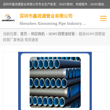
深圳市鑫润通管业有限公司专业生产批发：HDPE管材、热熔管件、HDPE钢丝骨架管、电熔管件、HDPE双壁波纹管、MPP电力管、井盖、PVC管材管件、PPR管材管件等；公司自创建以来，始终秉承“团结、务实、创新、守信”的服务宗旨，凭借专业的服务以及多年的勤奋拼搏，发展成为一家专业销售各种管材管件，绝缘电工套管及配件等系列产品的贸易公司。
深圳市鑫润通管业有限公司
Shenzhen Xinruntong Pipe Industry Co., Ltd
当前位置：
首页
>
供应商机
>
HDPE双壁波纹管
> 韶关HDPE双壁波
纹管厂家电话 现货速发
HDPE管材给水管
HDPE钢丝骨架管
HDPE双壁波纹管
HDPE电力通讯管
UPVC电力通讯管
MPP电力通信管
联塑PVC管
联塑PPR管
联塑PE管
联塑家装红蓝线管