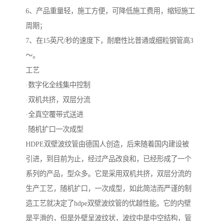
6、产品重量轻，施工方便，可降低施工费用，缩短施工
周期；
7、在15英尺/秒的速度下，耐磨性比普通或细粒钢管高3
～。
工艺
·数字化全线集中控制
·双机共挤，双层分流
·全真空覆带式送进
·随机扩口一次成型
HDPE双壁波纹管由德国人创造，后来随着国内建设被
引进，到目前为止，经过产品改良和，已经形成了一个
系列的产品，型众多。它是采用双机共挤，双层分流的
生产工艺，随机扩口，一次成型，如此简洁而严谨的制
造工艺就决定了hdpe双壁波纹管的优越性能。它的内壁
是平滑的，但是外壁呈波纹状，波纹中是中空结构，管