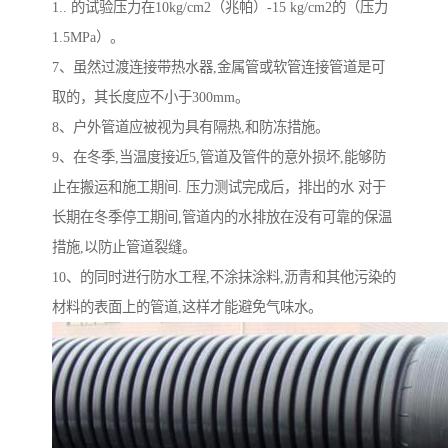
1.. 的试验压力在10kg/cm2（兆帕）-15 kg/cm2的（压力
1.5MPa）。
7、虽然过渡连接带热水器,金属管或软管连接管道是可
取的，其长度应不小于300mm。
8、户外管道应被视为具有隔热,和防冻措施。
9、在冬季,当温度接近5,管道及管件的意外损坏,能够防
止在搬运和施工期间. 压力测试完成后，排出的水 对于
长期在冬季停工期间,管道内的水排放在没有可靠的保温
措施,以防止管道裂缝。
10、的同时进行防水工程,不涂抹涂料,沥青和其他污染的
材料的表面上的管道,这样才能避免气味水。