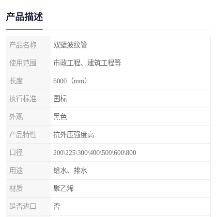
产品描述
产品名称
双壁波纹管
使用范围
市政工程、建筑工程等
长度
6000（mm）
执行标准
国标
外观
黑色
产品特性
抗外压强度高
口径
200\225\300\400\500\600\800
用途
给水、排水
材质
聚乙烯
是否进口
否