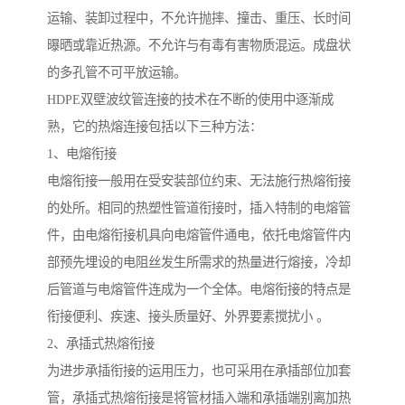
运输、装卸过程中，不允许抛摔、撞击、重压、长时间
曝晒或靠近热源。不允许与有毒有害物质混运。成盘状
的多孔管不可平放运输。
HDPE双壁波纹管连接的技术在不断的使用中逐渐成
熟，它的热熔连接包括以下三种方法：
1、电熔衔接
电熔衔接一般用在受安装部位约束、无法施行热熔衔接
的处所。相同的热塑性管道衔接时，插入特制的电熔管
件，由电熔衔接机具向电熔管件通电，依托电熔管件内
部预先埋设的电阻丝发生所需求的热量进行熔接，冷却
后管道与电熔管件连成为一个全体。电熔衔接的特点是
衔接便利、疾速、接头质量好、外界要素搅扰小 。
2、承插式热熔衔接
为进步承插衔接的运用压力，也可采用在承插部位加套
管，承插式热熔衔接是将管材插入端和承插端别离加热