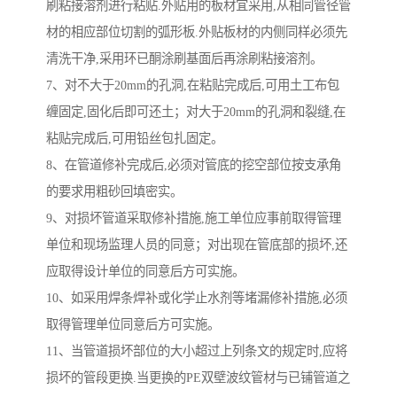
刷粘接溶剂进行粘贴.外贴用的板材宜采用,从相同管径管
材的相应部位切割的弧形板.外贴板材的内侧同样必须先
清洗干净,采用环已酮涂刷基面后再涂刷粘接溶剂。
7、对不大于20mm的孔洞,在粘贴完成后,可用土工布包
缠固定,固化后即可还土；对大于20mm的孔洞和裂缝,在
粘贴完成后,可用铅丝包扎固定。
8、在管道修补完成后,必须对管底的挖空部位按支承角
的要求用粗砂回填密实。
9、对损坏管道采取修补措施,施工单位应事前取得管理
单位和现场监理人员的同意；对出现在管底部的损坏,还
应取得设计单位的同意后方可实施。
10、如采用焊条焊补或化学止水剂等堵漏修补措施,必须
取得管理单位同意后方可实施。
11、当管道损坏部位的大小超过上列条文的规定时,应将
损坏的管段更换.当更换的PE双壁波纹管材与已铺管道之