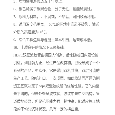
5、埋地使用寿命达五十年以上。
6、聚乙烯属于碳聚合物，分子无性，耐酸碱腐蚀。
7、原料为材料，，不腐蚀，不结垢，可回收再利用。
8、适用温度范围宽，-60℃的环境中管道不破裂，输送
介质的高温度为60℃。
9、综合工程造价与混凝土基本相当，运营成本低。
10、土质良好的情况下无须基础。
HDPE双壁波纹管由德国人创造，后来随着国内建设被
引进，到目前为止，经过产品改良和，已经形成了一个
系列的产品，型众多。它是采用双机共挤，双层分流的
生产工艺，随机扩口，一次成型，如此简洁而严谨的制
造工艺就决定了hdpe双壁波纹管的优越性能。它的内壁
是平滑的，但是外壁呈波纹状，波纹中是中空结构，管
道质地轻盈，但是抗压能力强，韧性高，能适应施工地
段的不均匀沉降状况，具有一定的挠曲度。