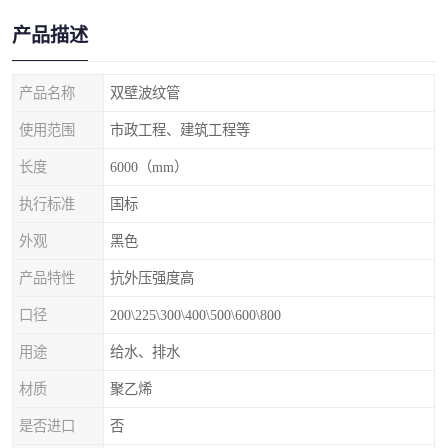
产品描述
产品名称
双壁波纹管
使用范围
市政工程、建筑工程等
长度
6000（mm）
执行标准
国标
外观
黑色
产品特性
抗外压强度高
口径
200\225\300\400\500\600\800
用途
给水、排水
材质
聚乙烯
是否进口
否