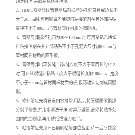
规定时,可采取粘贴修补措施。
2、HDPE双壁波纹管管壁局部损坏的孔洞直径或边长不
大于20mm时,可用聚氯乙烯塑料粘接溶剂在其外部粘贴
直径不小于l00mm与管材同样材质的圆形板。
3、管壁局部损坏孔洞为20～100mm时,可用聚氯乙烯塑
料粘接溶剂在其外部粘贴不小于孔洞大尺寸加l00mm与
管材同样材质的圆形板。
4、管壁局部出现裂缝,当裂缝长度不大于管周长的1/12
时,可在其裂缝处粘贴长度大于裂缝长度加100mm、宽度
不小于60mm与管材同样材质的板,板两端宜切割成圆弧
形。
5、修补前应先将管道内水排除,用刮刀将管壁面破损部
分剔平修整,并用水清洗干净.对异形壁管,必须将贴补范
围内的肋剔除,再用砂纸或锉刀磨平。
6、粘接前应先用环已酮刷粘接部位基面,待干后尽快涂