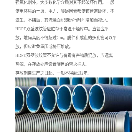
强氧化剂外，大多数化学介质对其不起破坏作用。一般
使用环境的土壤、电力、酸碱因素都使该管道破坏，不
滋生，不结垢，其流通面积随运行时间增加而减少。
HDPE双壁波纹管应贮存于常温干燥库中。直管应平
放，堆码高度不得超过2 m。脱件和成盘的多孔管可以平
放，但应避免重压或挤压堆放。
HDPE双壁波纹管不允许与有毒有害物质混放，应远离
热源，在存放处应设置醒目的禁火标志。
存放期自生产之日起，一般不得超过2年。