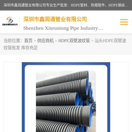
深圳市鑫润通管业有限公司专业生产批发：HDPE管材、热熔管件、HDPE钢丝骨架管、电熔管件、HDPE双壁波纹管、MPP电力管、井盖、PVC管材管件、PPR管材管件等；公司自创建以来，始终秉承“团结、务实、创新、守信”的服务宗旨，凭借专业的服务以及多年的勤奋拼搏，发展成为一家专业销售各种管材管件，绝缘电工套管及配件等系列产品的贸易公司。
深圳市鑫润通管业有限公司
Shenzhen Xinruntong Pipe Industry Co., Ltd
当前位置：
首页
>
供应商机
>
HDPE双壁波纹管
> 汕头HDPE双壁波
纹管批发 库存充足
HDPE管材给水管
HDPE钢丝骨架管
HDPE双壁波纹管
HDPE电力通讯管
UPVC电力通讯管
MPP电力通信管
联塑PVC管
联塑PPR管
联塑PE管
联塑家装红蓝线管