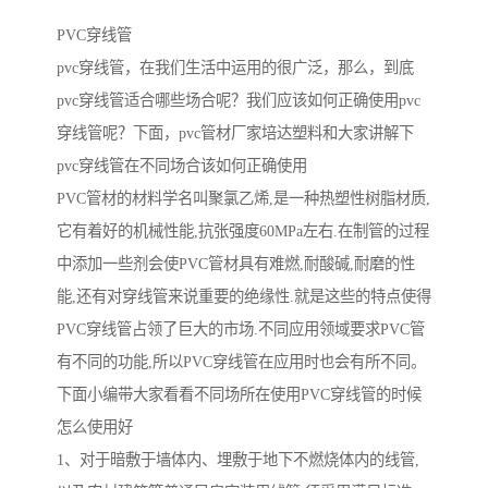
PVC穿线管
pvc穿线管，在我们生活中运用的很广泛，那么，到底
pvc穿线管适合哪些场合呢？我们应该如何正确使用pvc
穿线管呢？下面，pvc管材厂家培达塑料和大家讲解下
pvc穿线管在不同场合该如何正确使用
PVC管材的材料学名叫聚氯乙烯,是一种热塑性树脂材质,
它有着好的机械性能,抗张强度60MPa左右.在制管的过程
中添加一些剂会使PVC管材具有难燃,耐酸碱,耐磨的性
能,还有对穿线管来说重要的绝缘性.就是这些的特点使得
PVC穿线管占领了巨大的市场.不同应用领域要求PVC管
有不同的功能,所以PVC穿线管在应用时也会有所不同。
下面小编带大家看看不同场所在使用PVC穿线管的时候
怎么使用好
1、对于暗敷于墙体内、埋敷于地下不燃烧体内的线管,