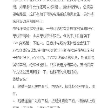
潮，如果条件允许还可以“涮锡”。装修结束时，必须索
要电路图，这样有助于预防电路系统隐患发生，另外将
来升级改造都用得上。
电线埋墙必需穿线管，一般可选的有金属穿线管和PVC
穿线管两种：金属穿线管比较贵，但抗干扰性能强于
PVC穿线管，不怕火，日后对电线的保护性也会强于
PVC穿线管(比如使用PVC穿线管可能在以后往墙上钉钉
子的时候不小心打穿)。PVC穿线管价格实惠，拐弯比金
属管容易，绝缘性能好。只是要选择结实的，穿线管简
单方法就是用脚踩一下，被踩瘪的就是好的。
线槽安装：
1、线槽平整无扭曲变形，内壁刺，接缝处紧密平直，附
件。
2、线槽连接口处应平整，接缝处紧密平直，槽盖装上应