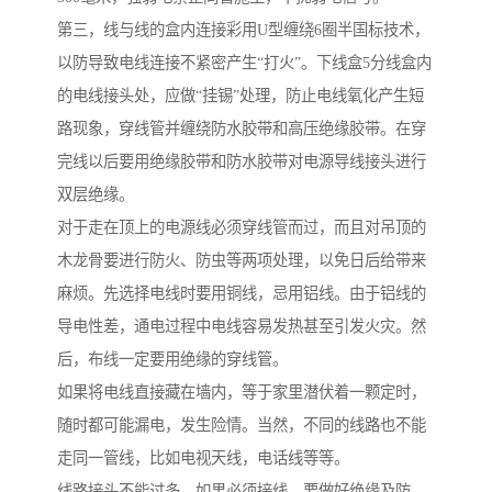
第三，线与线的盒内连接彩用U型缠绕6圈半国标技术，
以防导致电线连接不紧密产生“打火”。下线盒5分线盒内
的电线接头处，应做“挂锡”处理，防止电线氧化产生短
路现象，穿线管并缠绕防水胶带和高压绝缘胶带。在穿
完线以后要用绝缘胶带和防水胶带对电源导线接头进行
双层绝缘。
对于走在顶上的电源线必须穿线管而过，而且对吊顶的
木龙骨要进行防火、防虫等两项处理，以免日后给带来
麻烦。先选择电线时要用铜线，忌用铝线。由于铝线的
导电性差，通电过程中电线容易发热甚至引发火灾。然
后，布线一定要用绝缘的穿线管。
如果将电线直接藏在墙内，等于家里潜伏着一颗定时，
随时都可能漏电，发生险情。当然，不同的线路也不能
走同一管线，比如电视天线，电话线等等。
线路接头不能过多，如果必须接线，要做好绝缘及防