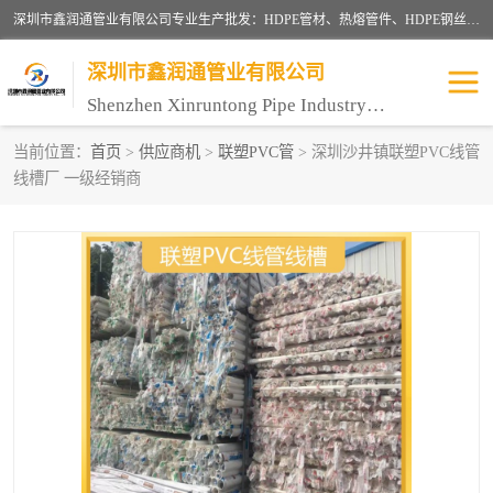
深圳市鑫润通管业有限公司专业生产批发：HDPE管材、热熔管件、HDPE钢丝骨架管、电熔管件、HDPE双壁波纹管、MPP电力管、井盖、PVC管材管件、PPR管材管件等；公司自创建以来，始终秉承“团结、务实、创新、守信”的服务宗旨，凭借专业的服务以及多年的勤奋拼搏，发展成为一家专业销售各种管材管件，绝缘电工套管及配件等系列产品的贸易公司。
深圳市鑫润通管业有限公司
Shenzhen Xinruntong Pipe Industry Co., Ltd
当前位置：
首页
>
供应商机
>
联塑PVC管
> 深圳沙井镇联塑PVC线管
线槽厂 一级经销商
HDPE管材给水管
HDPE钢丝骨架管
HDPE双壁波纹管
HDPE电力通讯管
UPVC电力通讯管
MPP电力通信管
联塑PVC管
联塑PPR管
联塑PE管
联塑家装红蓝线管