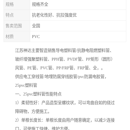
规格
规格齐全
特点
抗老化性好、抗拉强度优
售卖范围
全国
材质
PVC
江苏神达主要智造销售导电塑料管/抗静电阻燃塑料管、
玻纤增强聚塑料管、PPH管、PVDF管、PP矩形（圆形）
风管、PE管、PVC管、PP/FRP管、FRP管、全，。
供应电工穿线管/地埋防腐穿线胶管/pvc防漏电胶管，
25pvc塑料管
一、25pvc塑料管性能特点
1）柔韧性好：产品造型呈螺纹状，可以弯曲自如的绕过
障碍物，方便施工。
2）单根长度长：单根长度由用户随意确定，以减少连接
口，可使施工快捷，维护方便。