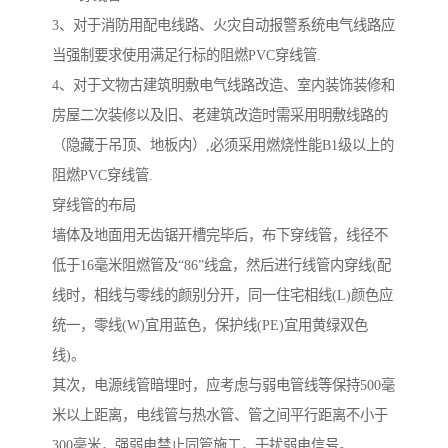
3、对于消防用配电线路、火灾自动报警系统电气线路应
当强制要求使用满足行标的阻燃PVC穿线管.
4、对于文物古建筑明敷电气线路改造、室内装饰装修和
房屋二次装修以及旧、老建筑改造时需采用明敷线路的
（隐藏于吊顶、地板内）,必须采用燃烧性能B1级以上的
阻燃PVC穿线管.
穿线管的布局
墙体及地面用无齿锯开槽完毕后，布下穿线管，线径不
低于16毫米阻燃管及“86”线盒，然后进行线管内穿线(配
线时，相线与零线的颜别分开，同一住宅相线(L)颜色应
统一，零线(W)宜用蓝色，保护线(PE)宜用黄绿双色
线)。
其次，电源线管暗埋时，应考虑与弱电管线等保持500毫
米以上距离，电线管与热水管、管之间平行距离不小于
300毫米，强弱电禁止同管施工，干扰弱电信号。