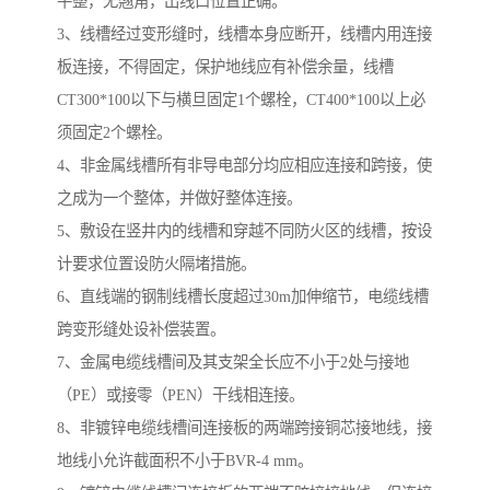
平整，无翘角，出线口位置正确。
3、线槽经过变形缝时，线槽本身应断开，线槽内用连接
板连接，不得固定，保护地线应有补偿余量，线槽
CT300*100以下与横旦固定1个螺栓，CT400*100以上必
须固定2个螺栓。
4、非金属线槽所有非导电部分均应相应连接和跨接，使
之成为一个整体，并做好整体连接。
5、敷设在竖井内的线槽和穿越不同防火区的线槽，按设
计要求位置设防火隔堵措施。
6、直线端的钢制线槽长度超过30m加伸缩节，电缆线槽
跨变形缝处设补偿装置。
7、金属电缆线槽间及其支架全长应不小于2处与接地
（PE）或接零（PEN）干线相连接。
8、非镀锌电缆线槽间连接板的两端跨接铜芯接地线，接
地线小允许截面积不小于BVR-4 mm。