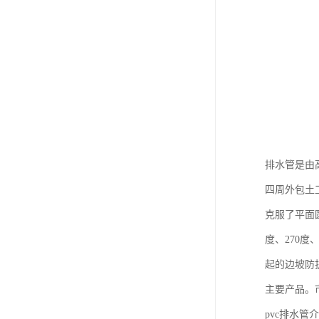
排水管是由
四周外包土
克服了平面圆
度、270
起的边坡防
主要产品。
pvc排水管