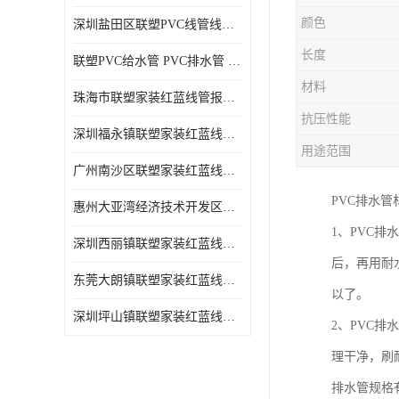
颜色
深圳盐田区联塑PVC线管线槽厂商 可零售批发
长度
联塑PVC给水管 PVC排水管 PVC线管线槽
材料
珠海市联塑家装红蓝线管报价表 联塑水管供货商
抗压性能
深圳福永镇联塑家装红蓝线管价格 支持送货上门
用途范围
广州南沙区联塑家装红蓝线管批发 库存充足
PVC排水
惠州大亚湾经济技术开发区联塑PPR热水管公司
1、PVC
深圳西丽镇联塑家装红蓝线管供货商 联塑管道供应
后，再用耐
东莞大朗镇联塑家装红蓝线管电话 联塑管道经销商
以了。
深圳坪山镇联塑家装红蓝线管型号 来电咨询
2、PVC
理干净，刷
排水管规格有