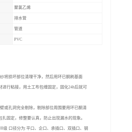
聚氯乙烯
排水管
管道
PVC
棉纱将损坏部位清理干净，然后用环已酮刷基面
进行粘接，用土工布包缠固定，固化24h后就可
管壁或孔洞完全剔除，剔除部位周围要用环已酮清
包扎固定，修整要认真，防止出现漏水的现象。
级 Ⅱ级 Ⅲ级 口径分为:平口、企口、承插口、双插口、钢