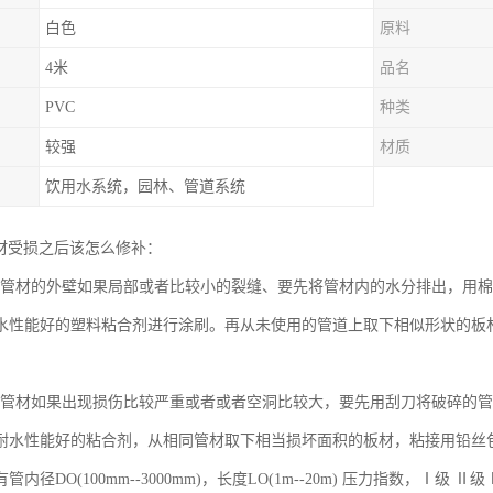
白色
原料
4米
品名
PVC
种类
较强
材质
饮用水系统，园林、管道系统
管材受损之后该怎么修补：
排水管材的外壁如果局部或者比较小的裂缝、要先将管材内的水分排出，用
水性能好的塑料粘合剂进行涂刷。再从未使用的管道上取下相似形状的板材
排水管材如果出现损伤比较严重或者或者空洞比较大，要先用刮刀将破碎的
耐水性能好的粘合剂，从相同管材取下相当损坏面积的板材，粘接用铅丝
管内径DO(100mm--3000mm)，长度LO(1m--20m) 压力指数，Ⅰ