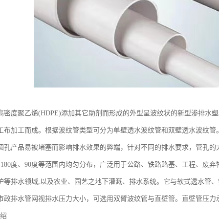
高密度聚乙烯(HDPE)添加其它助剂而形成的外型呈波纹状的新型渗排水
工布加工而成。根据波纹管类型可分为单壁透水波纹管和双壁透水波纹管
孔产品易被堵塞而影响排水效果的弊端，针对不同的排水要求，管孔的大小可为1
度、180度、90度等范围内均匀分布，广泛用于公路、铁路路基、工程、
护等排水领域,以及农业、园艺之地下灌溉、排水系统。它与软式透水管、
市政排水管网视排水压力大小，可选用双臂波纹管与直壁管。直壁管压力
介绍