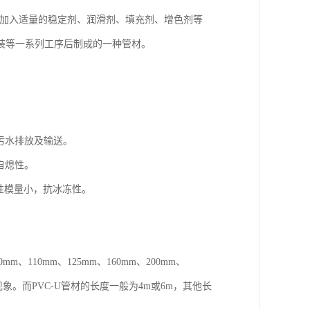
再加入适量的稳定剂、润滑剂、填充剂、增色剂等
装等一系列工序后制成的一种管材。
污水排放及输送。
自熄性。
弹性模量小，抗冰冻性。
、110mm、125mm、160mm、200mm、
常现象。而PVC-U管材的长度一般为4m或6m，其他长