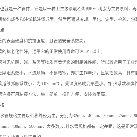
管，也就是一种管件，它是以一种卫生级聚氯乙烯即PVC树脂为主要原料，
机挤出成型和注塑机注塑成型，然后再通过冷却、固化、定型、检验、包
优点
排水管的表面硬度和抗拉强度，且管道安全系数高。
排水管的抗老化性好，通常它的正常使用寿命可达50年以上。
排水管对无机酸、碱、盐类等物质有着优良的耐腐蚀性能，所以较适用于工业
排水管摩阻系数小，水流顺畅，不易堵塞，养护工作量少，且氧指数高，具有
水管道线膨胀系数小，为0.07mm/℃，受温度影响变形量小。导 热系数和
排水管连接可用粘接方法，施工简单，操作方便，安装效率高。
规格
水管规格主要以公称外径为主，分别为32mm、40mm、50mm、75mm、90mm
315mm、400mm、500mm，大多数pvc排水管规格都有一定差距，这是正