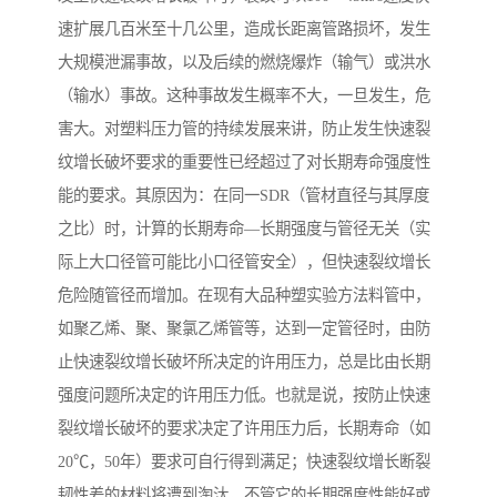
速扩展几百米至十几公里，造成长距离管路损坏，发生
大规模泄漏事故，以及后续的燃烧爆炸（输气）或洪水
（输水）事故。这种事故发生概率不大，一旦发生，危
害大。对塑料压力管的持续发展来讲，防止发生快速裂
纹增长破坏要求的重要性已经超过了对长期寿命强度性
能的要求。其原因为：在同一SDR（管材直径与其厚度
之比）时，计算的长期寿命—长期强度与管径无关（实
际上大口径管可能比小口径管安全），但快速裂纹增长
危险随管径而增加。在现有大品种塑实验方法料管中，
如聚乙烯、聚、聚氯乙烯管等，达到一定管径时，由防
止快速裂纹增长破坏所决定的许用压力，总是比由长期
强度问题所决定的许用压力低。也就是说，按防止快速
裂纹增长破坏的要求决定了许用压力后，长期寿命（如
20℃，50年）要求可自行得到满足；快速裂纹增长断裂
韧性差的材料将遭到淘汰，不管它的长期强度性能好或