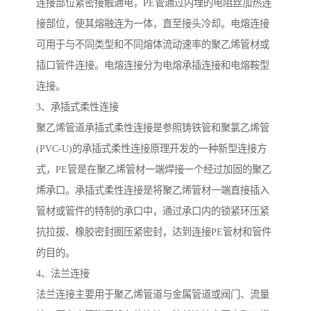
连接部位紧密接触通电，PE管通过内埋的电阻丝加热连
接部位，使其熔融连为一体，直至接头冷却。电熔连接
可用于与不同类型和不同熔体流动速率的聚乙烯管材或
插口管件连接。电熔连接分为电熔承插连接和电熔鞍型
连接。
3、承插式柔性连接
聚乙烯管道承插式柔性连接是参照铸铁管和聚氯乙烯管
(PVC-U)的承插式柔性连接原理开发的一种新型连接方
式，PE管是在聚乙烯管材一端焊接一个经过加固的聚乙
烯承口。承插式柔性连接是将聚乙烯管材一端直接插入
管材或管件的特制的承口中，通过承口内的锁紧环压紧
抗拉拔、橡胶密封圈压紧密封，达到连接PE管材和管件
的目的。
4、法兰连接
法兰连接主要用于聚乙烯管道与金属管道或阀门、流量