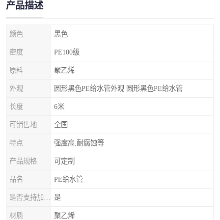
产品描述
颜色
黑色
密度
PE100级
原料
聚乙烯
外观
圆形黑色PE给水管外观 圆形黑色PE给水管
长度
6米
可销售地
全国
特点
强度高,耐腐蚀等
产品规格
可定制
品名
PE给水管
是否支持加工定制
是
材质
聚乙烯