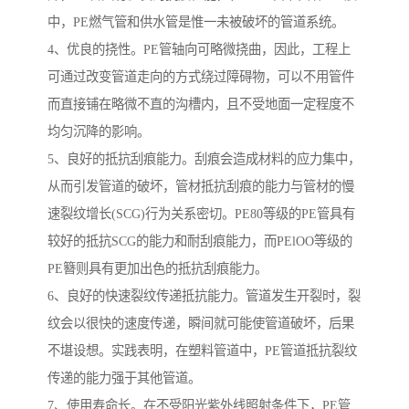
中，PE燃气管和供水管是惟一未被破坏的管道系统。
4、优良的挠性。PE管轴向可略微挠曲，因此，工程上
可通过改变管道走向的方式绕过障碍物，可以不用管件
而直接铺在略微不直的沟槽内，且不受地面一定程度不
均匀沉降的影响。
5、良好的抵抗刮痕能力。刮痕会造成材料的应力集中，
从而引发管道的破坏，管材抵抗刮痕的能力与管材的慢
速裂纹增长(SCG)行为关系密切。PE80等级的PE管具有
较好的抵抗SCG的能力和耐刮痕能力，而PElOO等级的
PE簪则具有更加出色的抵抗刮痕能力。
6、良好的快速裂纹传递抵抗能力。管道发生开裂时，裂
纹会以很快的速度传递，瞬间就可能使管道破坏，后果
不堪设想。实践表明，在塑料管道中，PE管道抵抗裂纹
传递的能力强于其他管道。
7、使用寿命长。在不受阳光紫外线照射条件下，PE管