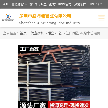
深圳市鑫润通管业有限公司专业生产批发：HDPE管材、热熔管件、HDPE钢丝骨架管、电熔管件、HDPE双壁波纹管、MPP电力管、井盖、PVC管材管件、PPR管材管件等；公司自创建以来，始终秉承“团结、务实、创新、守信”的服务宗旨，凭借专业的服务以及多年的勤奋拼搏，发展成为一家专业销售各种管材管件，绝缘电工套管及配件等系列产品的贸易公司。
深圳市鑫润通管业有限公司
Shenzhen Xinruntong Pipe Industry Co., Ltd
当前位置：
首页
>
供应商机
>
联塑PE管
> 江门联塑PE给水管报价
HDPE管材给水管
HDPE钢丝骨架管
HDPE双壁波纹管
HDPE电力通讯管
UPVC电力通讯管
MPP电力通信管
联塑PVC管
联塑PPR管
联塑PE管
联塑家装红蓝线管