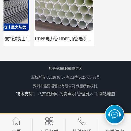
HDPE电力管 HDPE顶管电缆管保护套管
HDPE钢丝骨架管 HDPE给水管自来水管饮用水管
您是第
3081096
位访客
版权所有 ©2026-08-07
粤ICP备2025461493号
深圳市鑫润通管业有限公司
保留所有权利.
技术支持：
八方资源网
免责声明
管理员入口
网站地图
HDPE给水管
佛山Pe给水管电话 支持送货上门