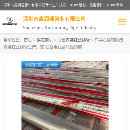
深圳市鑫润通管业有限公司专业生产批发：HDPE管材、热熔管件、HDPE钢丝骨架管、电熔管件、HDPE双壁波纹管、MPP电力管、井盖、PVC管材管件、PPR管材管件等；公司自创建以来，始终秉承“团结、务实、创新、守信”的服务宗旨，凭借专业的服务以及多年的勤奋拼搏，发展成为一家专业销售各种管材管件，绝缘电工套管及配件等系列产品的贸易公司。
深圳市鑫润通管业有限公司
Shenzhen Xinruntong Pipe Industry Co., Ltd
当前位置：
首页
>
供应商机
>
联塑家装红蓝线管
> 东莞石碣镇联塑
家装红蓝线管生产厂家 联塑电线管总经销商
HDPE管材给水管
HDPE钢丝骨架管
HDPE双壁波纹管
HDPE电力通讯管
UPVC电力通讯管
MPP电力通信管
联塑PVC管
联塑PPR管
联塑PE管
联塑家装红蓝线管