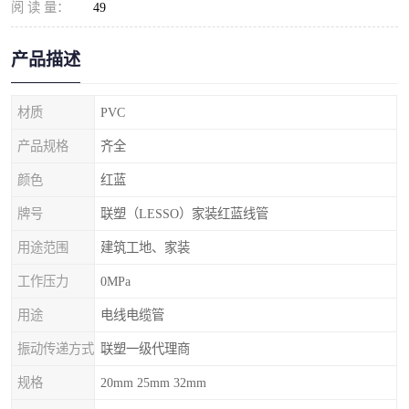
阅 读 量：
49
产品描述
材质
PVC
产品规格
齐全
颜色
红蓝
牌号
联塑（LESSO）家装红蓝线管
用途范围
建筑工地、家装
工作压力
0MPa
用途
电线电缆管
振动传递方式
联塑一级代理商
规格
20mm 25mm 32mm