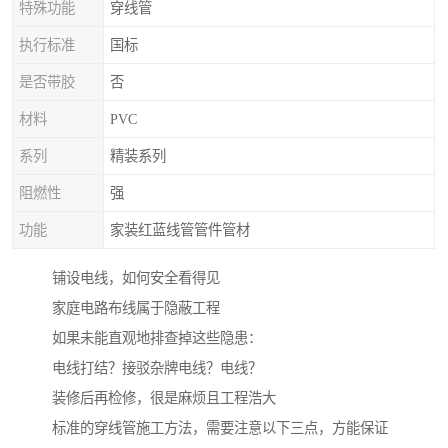
特殊功能
穿线管
执行标准
国标
是否带胶
否
材料
PVC
系列
精装系列
阻燃性
强
功能
家装红蓝线管管件管材
铺设电线，如何安全看得见
家庭电路布线属于隐蔽工程
如果未能直观地排查掉这些隐患：
电线打结？接驳杂牌电线？电线？
装修后再检修，很是麻烦且工程浩大
标准的穿线管施工方法，需要注意以下三点，方能保证