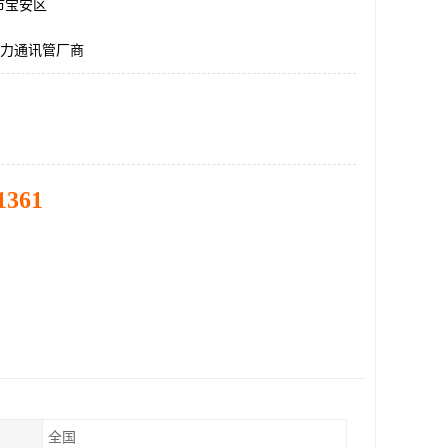
市宝安区
电力通讯管厂商
1361
全国