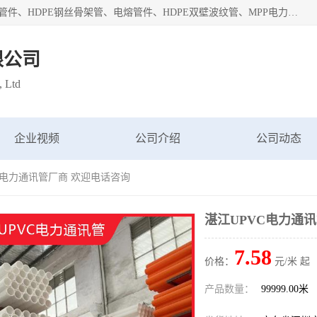
深圳市鑫润通管业有限公司专业生产批发：HDPE管材、热熔管件、HDPE钢丝骨架管、电熔管件、HDPE双壁波纹管、MPP电力管、井盖、PVC管材管件、PPR管材管件等；公司自创建以来，始终秉承“团结、务实、创新、守信”的服务宗旨，凭借专业的服务以及多年的勤奋拼搏，发展成为一家专业销售各种管材管件，绝缘电工套管及配件等系列产品的贸易公司。
限公司
, Ltd
企业视频
公司介绍
公司动态
VC电力通讯管厂商 欢迎电话咨询
湛江UPVC电力通
7.58
价格：
元/米 起
产品数量：
99999.00米