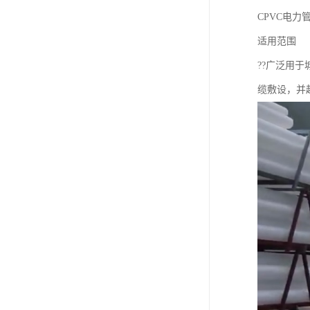
CPVC电力
适用范围
??广泛用
缆敷设，并