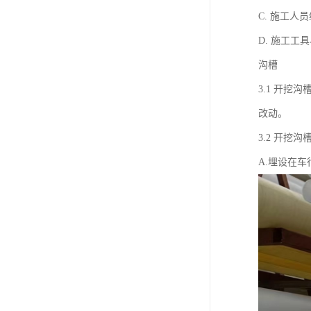
C. 施工
D. 施工
沟槽
3.1 开
改动。
3.2 开挖
A.埋设在车