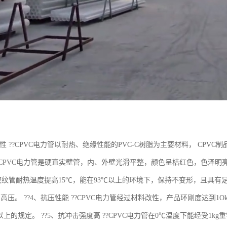
特性 ??CPVC电力管以耐热、绝缘性能的PVC-C树脂为主要材料， CP
?CPVC电力管是硬直实壁管，内、外壁光滑平整，颜色呈桔红色，色泽明亮、醒
波纹管耐热温度提高15℃，能在93℃以上的环境下，保持不变形，且具有足够的
高压。 ??4、抗压性能 ??CPVC电力管经过材料改性，产品环刚度达到
a以上的规定。 ??5、抗冲击强度高 ??CPVC电力管在0℃温度下能经受1