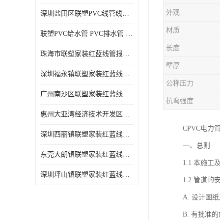
外观
深圳盐田区联塑PVC线管线槽厂商 可零售批发
材质
联塑PVC给水管 PVC排水管 PVC线管线槽
长度
珠海市联塑家装红蓝线管报价表 联塑水管供货商
壁厚
深圳福永镇联塑家装红蓝线管价格 支持送货上门
公称压力
广州南沙区联塑家装红蓝线管批发 库存充足
抗弯强度
惠州大亚湾经济技术开发区联塑PPR热水管公司
CPVC电力
深圳西丽镇联塑家装红蓝线管供货商 联塑管道供应
一、总则
东莞大朗镇联塑家装红蓝线管电话 联塑管道经销商
1.1 本施
深圳坪山镇联塑家装红蓝线管型号 来电咨询
1.2 管道
A. 设计
B. 有批