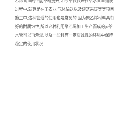
乙烯管道的性能不断提升,如今不仅仅是在给水管道铺设
过程中,就算是在工农业,气体输送以及建筑采暖等等项目
施工中,这种管道的使用也是常见的.因为聚乙烯材料具有
好的耐腐蚀性,所以这种利用聚乙烯加工生产而成的pe给
水管可以再潮湿,以及一些具有一定腐蚀性的环境中保持
首页
产品分类
热线电话
在线咨询
稳定的使用状况.
相比于钢管或者是铸铁管道,这种聚乙烯管道在实际使用
的过程中也出现微生物滋生等等的情况.因为聚乙烯材料
具有匪巢的柔韧性以及耐刮擦的性质,所以这种pe给水管
在实际使用的过程也大大降低了塑性难度,因为减少管道
铺设过程中对于弯头等等的使用需求,所以该管道的使用
成本也得到了降低.