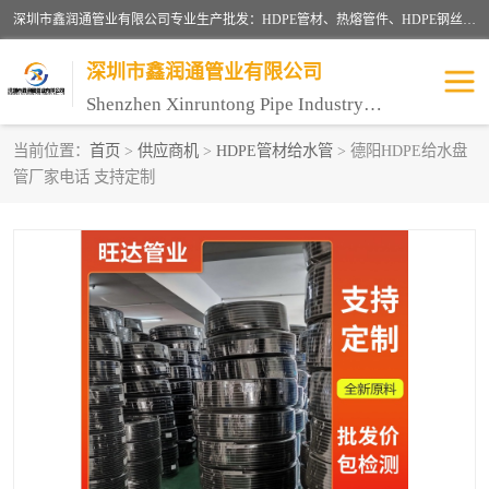
深圳市鑫润通管业有限公司专业生产批发：HDPE管材、热熔管件、HDPE钢丝骨架管、电熔管件、HDPE双壁波纹管、MPP电力管、井盖、PVC管材管件、PPR管材管件等；公司自创建以来，始终秉承“团结、务实、创新、守信”的服务宗旨，凭借专业的服务以及多年的勤奋拼搏，发展成为一家专业销售各种管材管件，绝缘电工套管及配件等系列产品的贸易公司。
深圳市鑫润通管业有限公司
Shenzhen Xinruntong Pipe Industry Co., Ltd
当前位置：
首页
>
供应商机
>
HDPE管材给水管
> 德阳HDPE给水盘
管厂家电话 支持定制
HDPE管材给水管
HDPE钢丝骨架管
HDPE双壁波纹管
HDPE电力通讯管
UPVC电力通讯管
MPP电力通信管
联塑PVC管
联塑PPR管
联塑PE管
联塑家装红蓝线管