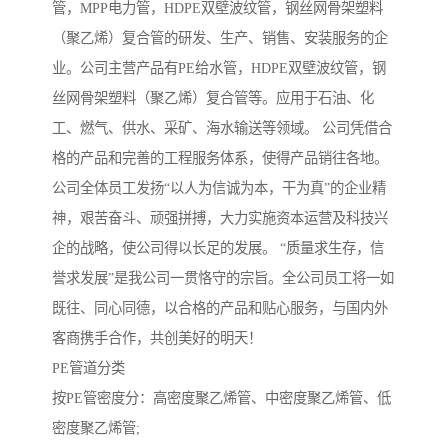
管，MPP电力管，HDPE双壁波纹管，钢丝网骨架塑料
（聚乙烯）复合管的研发、生产、销售、安装服务的企
业。公司主营产品有PE给水管，HDPE双壁波纹管，钢
丝网骨架塑料（聚乙烯）复合管等。应用于石油、化
工、燃气、供水、采矿、海水输送等领域。 公司凭借合
格的产品和完善的工程服务体系，使得产品销往各地。
公司全体员工发扬“以人为信诚为本，干为真”的企业精
神，艰苦奋斗、顽强拼搏，大力实施资本运营及科技兴
企的战略，使公司得以长足的发展。 “质量求生存，信
誉求发展”是我公司一贯恪守的宗旨。全公司员工将一如
既往、同心同德，以合格的产品和贴心服务，与国内外
客商携手合作，共创美好的明天！
PE管道分类
按PE管密度分：高密度聚乙烯管、中密度聚乙烯管、低
密度聚乙烯管;