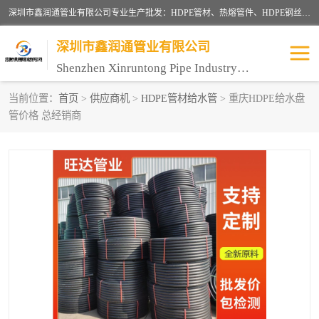
深圳市鑫润通管业有限公司专业生产批发：HDPE管材、热熔管件、HDPE钢丝骨架管、电熔管件、HDPE双壁波纹管、MPP电力管、井盖、PVC管材管件、PPR管材管件等；公司自创建以来，始终秉承“团结、务实、创新、守信”的服务宗旨，凭借专业的服务以及多年的勤奋拼搏，发展成为一家专业销售各种管材管件，绝缘电工套管及配件等系列产品的贸易公司。
深圳市鑫润通管业有限公司
Shenzhen Xinruntong Pipe Industry Co., Ltd
当前位置：
首页
>
供应商机
>
HDPE管材给水管
> 重庆HDPE给水盘
管价格 总经销商
HDPE管材给水管
HDPE钢丝骨架管
HDPE双壁波纹管
HDPE电力通讯管
UPVC电力通讯管
MPP电力通信管
联塑PVC管
联塑PPR管
联塑PE管
联塑家装红蓝线管