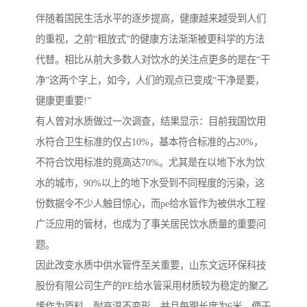
伴随着国民生活水平的逐步提高，健康越来越受到人们
的重视，之前“粗放式”的健康方法渐渐被更科学的方法
代替。相比从前大多数人对饮水的关注点更多的是在“干
净”这两个字上，如今，人们的观点已变成“干净是要，
健康更重要!”
有人曾对水质做过一次调查，结果显示：目前我国饮用
水符合卫生标准的仅占10%，基本符合标准的占20%，
不符合饮用标准的竟高达70%。尤其是在以地下水为饮
水的城市，90%以上的地下水受到不同程度的污染，这
份数据令不少人触目惊心，而pe给水管作为被供水工程
广泛应用的管材，也成为了事关居民饮水质量的重要问
题。
因此改变水质中供水管件至关重要，山东文远环保科技
股份有限公司生产的PE给水管采用材质较为稳定的聚乙
烯作为原料，耐高温不变形，并且每跟长度为6米，便于