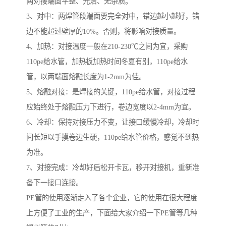
两对接端面平整、光洁、无杂质。
3、对中：两焊管段端面要完全对中，错边越小越好，错
边不能超过壁厚的10%。否则，将影响对接质量。
4、加热：对接温度一般在210-230℃之间为宜，采购
110pe给水管，加热板加热时间冬夏有别，110pe给水
管，以两端面熔融长度为1-2mm为佳。
5、熔融对接：是焊接的关键，110pe给水管，对接过程
应始终处于熔融压力下进行，卷边宽度以2-4mm为宜。
6、冷却：保持对接压力不变，让接口缓慢冷却，冷却时
间长短以手摸卷边生硬，110pe给水管价格，感觉不到热
为准。
7、对接完成：冷却好后松开卡瓦，移开对接机，重新准
备下一接口连接。
PE管的使用逐渐走入了各个企业，它的使用在很大程度
上方便了工业的生产，下面给大家介绍一下PE管等几种