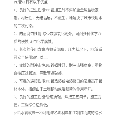
PE管材具有以下优点
1、良好的卫生性能:PE管加工时不添加重金属盐稳定
剂，材质性，无结垢层，不滋生，地解决了城市饮用水
的二次污染。
2、的耐腐蚀性能:除少数强氧化剂外，可耐多种化学介
质的侵蚀;无电化学腐蚀。
3、长久的使用寿命:在额定温度、压力状况下，PE管道
可安全使用50年以上。
4、较好的耐冲击性:PE管韧性好，耐冲击强度高，重物
直接压过管道，导致管道破裂。
5、可靠的连接性能:PE管热熔或电熔接口的强度高于管
材本体，接缝由于土壤移动或活载荷的作用断开。
6、良好的施工性能:管道质轻，焊接工艺简单，施工方
便，工程综合造价低。
pe给水管就是一种利用聚乙烯材料加工制作而成的给水