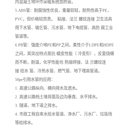
内混凝土地坪作采暖系统加热管。
5.ABS管：耐腐蚀性优良，重量较轻，耐热性高于PE、
PVC，但价格较昂贵。 粘接、法兰 螺纹连接 卫生洁具
用下水管、输乞管、污水管、地下电缆管、高防 腐工业
管道等。
6.PB管：强度介地PE和PP之间，柔性介于LDPE和HDPE
之间，其突出特点是抗 蠕变性能（ 冷变形），反复绕缠
而不断，耐温，化学性能也 热熔焊接、法 兰螺纹连
接 给水 管、冷热水管、燃气管、地下埋高管道。
50pe引用水管的应用：
1. 高速公路纵向、横向排水及透水。
2. 高速公路档土墙背面及边沟垂直、水平排水。
3. 隧道、地下道之排水。
4. 市政工程自来水给水管道、净水厂、污水厂、垃圾场
等给排水。