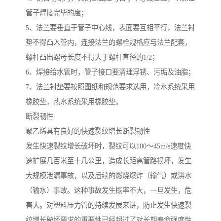
管子焊接完毕的度；
5、法兰要垂直于管子中心线，表面要互相平行，法兰衬
垫不得凸入管内，连接法兰的螺栓规格应与法兰配套，
螺杆凸出螺母长度不得大于螺杆直径的1/2；
6、焊接给水管时，管子接口要清理浮锈、污垢及油脂；
7、法兰衬垫要按照图纸和规范要求选用，冷水系统采用
橡胶垫，热水系统采用橡胶垫。
断裂韧性
聚乙烯具有良好的快速裂纹增长断裂韧性
发生快速裂纹增长破坏时，裂纹可以100～45m/s速度快
速扩展几百米至十几公里，造成长距离管路损坏，发生
大规模泄漏事故，以及后续的燃烧爆炸（输气）或洪水
（输水）事故。这种事故发生概率不大，一旦发生，危
害大。对塑料压力管的持续发展来讲，防止发生快速裂
纹增长破坏要求的重要性已经超过了对长期寿命强度性