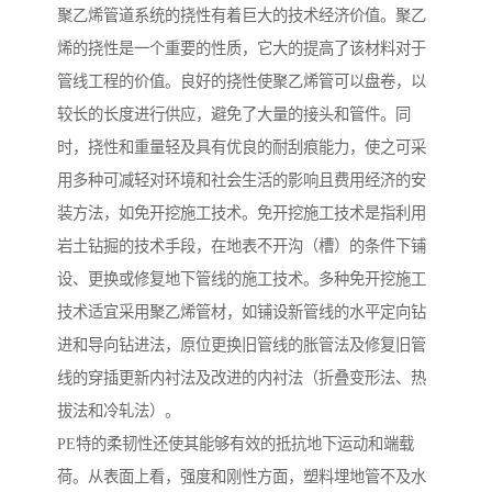
聚乙烯管道系统的挠性有着巨大的技术经济价值。聚乙
烯的挠性是一个重要的性质，它大的提高了该材料对于
管线工程的价值。良好的挠性使聚乙烯管可以盘卷，以
较长的长度进行供应，避免了大量的接头和管件。同
时，挠性和重量轻及具有优良的耐刮痕能力，使之可采
用多种可减轻对环境和社会生活的影响且费用经济的安
装方法，如免开挖施工技术。免开挖施工技术是指利用
岩土钻掘的技术手段，在地表不开沟（槽）的条件下铺
设、更换或修复地下管线的施工技术。多种免开挖施工
技术适宜采用聚乙烯管材，如铺设新管线的水平定向钻
进和导向钻进法，原位更换旧管线的胀管法及修复旧管
线的穿插更新内衬法及改进的内衬法（折叠变形法、热
拔法和冷轧法）。
PE特的柔韧性还使其能够有效的抵抗地下运动和端载
荷。从表面上看，强度和刚性方面，塑料埋地管不及水