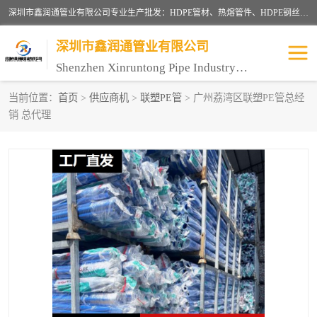
深圳市鑫润通管业有限公司专业生产批发：HDPE管材、热熔管件、HDPE钢丝骨架管、电熔管件、HDPE双壁波纹管、MPP电力管、井盖、PVC管材管件、PPR管材管件等；公司自创建以来，始终秉承“团结、务实、创新、守信”的服务宗旨，凭借专业的服务以及多年的勤奋拼搏，发展成为一家专业销售各种管材管件，绝缘电工套管及配件等系列产品的贸易公司。
深圳市鑫润通管业有限公司
Shenzhen Xinruntong Pipe Industry Co., Ltd
当前位置：
首页
>
供应商机
>
联塑PE管
> 广州荔湾区联塑PE管总经
销 总代理
HDPE管材给水管
HDPE钢丝骨架管
HDPE双壁波纹管
HDPE电力通讯管
UPVC电力通讯管
MPP电力通信管
联塑PVC管
联塑PPR管
联塑PE管
联塑家装红蓝线管