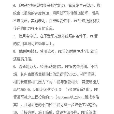
6、良好的快速裂纹传递抵抗能力。管道发生开裂时，裂
纹会以很快的速度传递，瞬间就可能使管道破坏，后果
不堪设想。实践表明，在塑料管道中，PE管道抵抗裂纹
传递的能力强于其他管道。
7、使用寿命长。在不受阳光紫外线照射条件下，PE管
的使用年限可达50年以上。
8、耐磨性能好。曾用试验，PE管的耐磨性甚至比钢管
还要高几倍。
9、流通能力大，经济优势明显。PE管内壁光滑、不结
垢，其内表面当量粗糙比值是钢管的1/20，相同管径、
相同长度和相同压力下的PE管与钢管相比，其流通能力
高约300-/0，因此经济优势明显。与金属管道相比，PE
管道可减少工程投资约1/3（4200mm以上的PE管成本略
高），且可盘卷的小口径PE管可进一步降低工程造价。
10、连接方便，施工简单，敷设方法多样。PE管管体