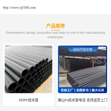
http://www.yjf168.com
产品推荐
Development, design, production and sales in one of the manufacturing
enterprises
佛山Pe给水管电话 支持送货上门