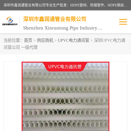
深圳市鑫润通管业有限公司专业生产批发：HDPE管材、热熔管件、HDPE钢丝骨架管、电熔管件、HDPE双壁波纹管、MPP电力管、井盖、PVC管材管件、PPR管材管件等；公司自创建以来，始终秉承“团结、务实、创新、守信”的服务宗旨，凭借专业的服务以及多年的勤奋拼搏，发展成为一家专业销售各种管材管件，绝缘电工套管及配件等系列产品的贸易公司。
深圳市鑫润通管业有限公司
Shenzhen Xinruntong Pipe Industry Co., Ltd
当前位置：
首页
>
供应商机
>
UPVC电力通讯管
> 深圳UPVC电力通
讯管公司 一级代理
HDPE管材给水管
HDPE钢丝骨架管
HDPE双壁波纹管
HDPE电力通讯管
UPVC电力通讯管
MPP电力通信管
联塑PVC管
联塑PPR管
联塑PE管
联塑家装红蓝线管