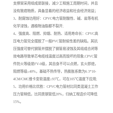
支撑架采用组成是联接，减少工程施工周期时间，并且
没有致癌物质，具备显着的经济收益和社会经济效益；
3、耐腐蚀功用好：CPVC电力管耐酸性、碱、盐等有机
化学浸蚀，遇植物油脂都不裂开;
4、强度高、阻燃、抑烟、耐热、适用寿命长：CPVC高
压电力管完全摆脱了一般PVC管耐侯性差的缺陷。其抗
压强度可替代钢管并摆脱了钢管易浸蚀及其组成合闭等
效电路导致单芯电缆线温度过高而毁坏的现象;CPVC管
件防火等级是FV-0级，其自身不可以点燃，玄火即熄，
阻燃等级≥40%，基础不热传导，热膨胀系数为6.3*10-
4CM/CMC维卡变软温度≥93℃，可在105℃温度下应用;
5、功用价格比优胜：CPVC电力管材比同类混凝土工作
压力管稍低，比同类钢管低20%，归纳工程造价可降低
15%。