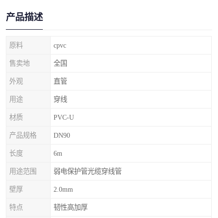
产品描述
原料
cpvc
售卖地
全国
外观
直管
用途
穿线
材质
PVC-U
产品规格
DN90
长度
6m
用途范围
弱电保护管光缆穿线管
壁厚
2.0mm
特点
韧性高加厚