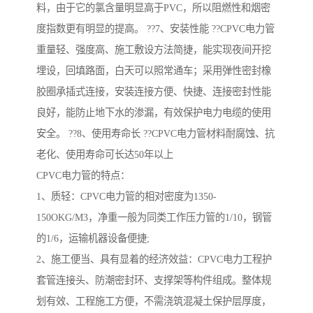
料，由于它的氯含量明显高于PVC，所以阻燃性和烟密
度指数更有明显的提高。 ??7、安装性能 ??CPVC电力管
重量轻、强度高、施工敷设方法简捷，能实现夜间开挖
埋设，回填路面，白天可以照常通车；采用弹性密封橡
胶圈承插式连接，安装连接方便、快捷、连接密封性能
良好，能防止地下水的渗漏，有效保护电力电缆的使用
安全。 ??8、使用寿命长 ??CPVC电力管材料耐腐蚀、抗
老化、使用寿命可长达50年以上
CPVC电力管的特点：
1、质轻：CPVC电力管的相对密度为1350-
150OKG/M3，净重一般为同类工作压力管的1/10，钢管
的1/6，运输机器设备便捷;
2、施工便当、具有显着的经济效益：CPVC电力工程护
套管连接头、防潮密封环、支撑架等构件组成。整体规
划有效、工程施工方便，不需浇筑混凝土保护层厚度，