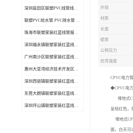
外观
深圳盐田区联塑PVC线管线槽厂商 可零售批发
材质
联塑PVC给水管 PVC排水管 PVC线管线槽
长度
珠海市联塑家装红蓝线管报价表 联塑水管供货商
壁厚
深圳福永镇联塑家装红蓝线管价格 支持送货上门
公称压力
广州南沙区联塑家装红蓝线管批发 库存充足
抗弯强度
惠州大亚湾经济技术开发区联塑PPR热水管公司
CPVC电力
深圳西丽镇联塑家装红蓝线管供货商 联塑管道供应
◆CPVC电
东莞大朗镇联塑家装红蓝线管电话 联塑管道经销商
埋地式CP
深圳坪山镇联塑家装红蓝线管型号 来电咨询
呈桔红色，
埋地式CP
面，白天可