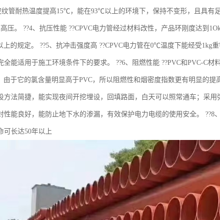
波纹管耐热温度提高15℃，能在93℃以上的环境下，保持不变形，且具有足够的
高压。 ??4、抗压性能 ??CPVC电力管经过材料改性，产品环刚度达到
a以上的规定。 ??5、抗冲击强度高 ??CPVC电力管在0℃温度下能经受1
全能适用于施工环境条件下的要求。 ??6、阻燃性能 ??PVC和PVC-
料，由于它的氯含量明显高于PVC，所以阻燃性和烟密度指数更有明显的提高。 
设方法简捷，能实现夜间开挖埋设，回填路面，白天可以照常通车；采用
封性能良好，能防止地下水的渗漏，有效保护电力电缆的使用安全。 ??8、使
命可长达50年以上