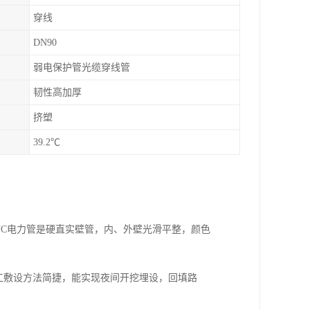
穿线
DN90
弱电保护管光缆穿线管
韧性高加厚
挤塑
39.2℃
VC电力管是硬直实壁管，内、外壁光滑平整，颜色
施工敷设方法简捷，能实现夜间开挖埋设，回填路