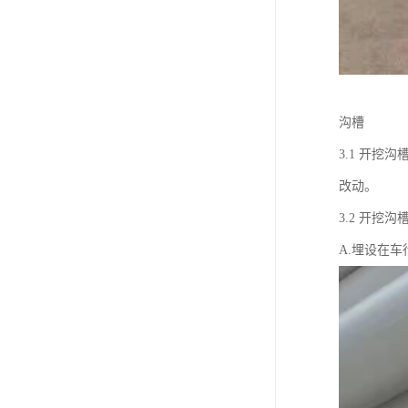
沟槽
3.1 开
改动。
3.2 开挖
A.埋设在车