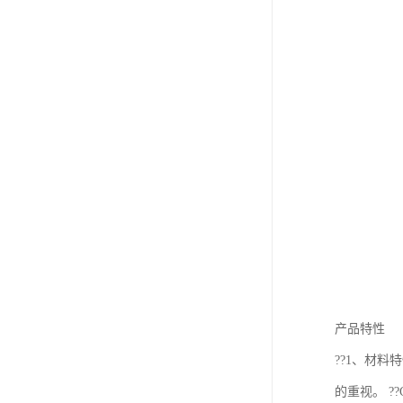
产品特性
??1、材料
的重视。 ?