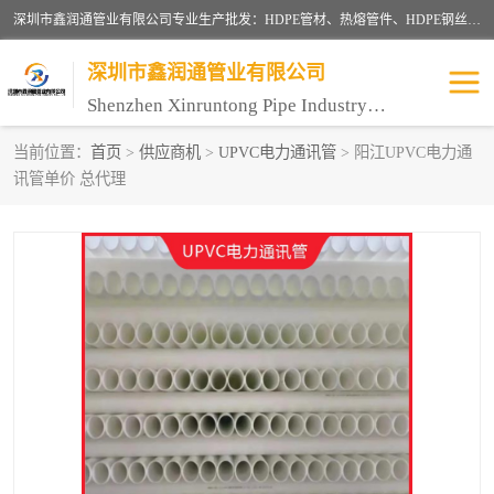
深圳市鑫润通管业有限公司专业生产批发：HDPE管材、热熔管件、HDPE钢丝骨架管、电熔管件、HDPE双壁波纹管、MPP电力管、井盖、PVC管材管件、PPR管材管件等；公司自创建以来，始终秉承“团结、务实、创新、守信”的服务宗旨，凭借专业的服务以及多年的勤奋拼搏，发展成为一家专业销售各种管材管件，绝缘电工套管及配件等系列产品的贸易公司。
深圳市鑫润通管业有限公司
Shenzhen Xinruntong Pipe Industry Co., Ltd
当前位置：
首页
>
供应商机
>
UPVC电力通讯管
> 阳江UPVC电力通
讯管单价 总代理
HDPE管材给水管
HDPE钢丝骨架管
HDPE双壁波纹管
HDPE电力通讯管
UPVC电力通讯管
MPP电力通信管
联塑PVC管
联塑PPR管
联塑PE管
联塑家装红蓝线管