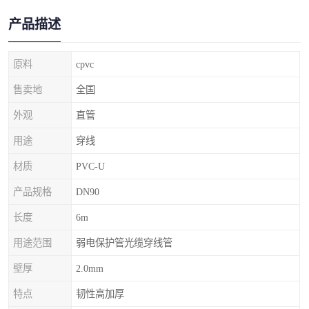
产品描述
原料
cpvc
售卖地
全国
外观
直管
用途
穿线
材质
PVC-U
产品规格
DN90
长度
6m
用途范围
弱电保护管光缆穿线管
壁厚
2.0mm
特点
韧性高加厚