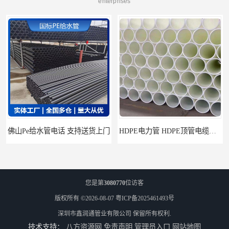
enterprises
山Pe给水管电话 支持送货上门
HDPE电力管 HDPE顶管电缆管保护套管
您是第
3080770
位访客
版权所有 ©2026-08-07
粤ICP备2025461493号
深圳市鑫润通管业有限公司
保留所有权利.
技术支持：
八方资源网
免责声明
管理员入口
网站地图