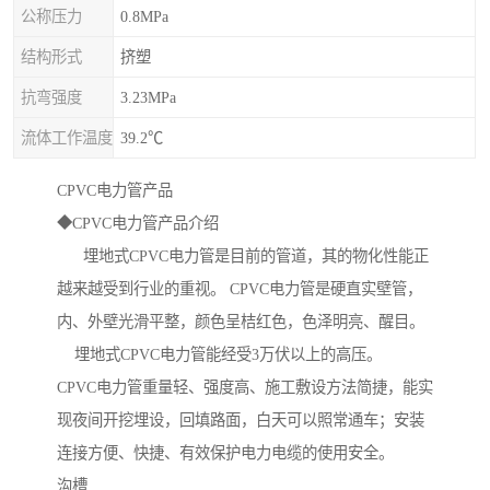
公称压力
0.8MPa
结构形式
挤塑
抗弯强度
3.23MPa
流体工作温度
39.2℃
CPVC电力管产品
◆CPVC电力管产品介绍
埋地式CPVC电力管是目前的管道，其的物化性能正
越来越受到行业的重视。 CPVC电力管是硬直实壁管，
内、外壁光滑平整，颜色呈桔红色，色泽明亮、醒目。
埋地式CPVC电力管能经受3万伏以上的高压。
CPVC电力管重量轻、强度高、施工敷设方法简捷，能实
现夜间开挖埋设，回填路面，白天可以照常通车；安装
连接方便、快捷、有效保护电力电缆的使用安全。
沟槽