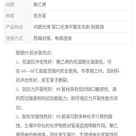
材质
聚乙烯
种类
给水管
产品特点
内壁光滑 管口光滑平整无毛刺 耐腐蚀
连接方式
热熔对接、电熔连接
联塑PE给水管优点：
1、低温抗冲击性好：聚乙烯的低温脆化温度低，可
在-60—60℃温度范围内安全使用。冬季施工时，因材料
抗冲击性好，发生管子脆裂；
2、抗应力开裂性好：PE管材具有低的缺口敏感性、高
的剪切强度和的抗刮痕能力，耐环境应力开裂性能也突
出；
3、耐化学腐蚀性好：PE管道可耐多种化学介质的腐
蚀，土壤中存在的化学物质对管道造成降解作用。聚乙
烯是电的绝缘体，因此发生腐烂、生锈或电化学腐蚀现