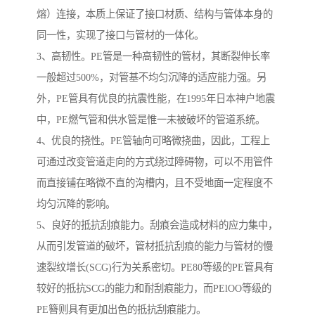
熔）连接，本质上保证了接口材质、结构与管体本身的
同一性，实现了接口与管材的一体化。
3、高韧性。PE管是一种高韧性的管材，其断裂伸长率
一般超过500%，对管基不均匀沉降的适应能力强。另
外，PE管具有优良的抗震性能，在1995年日本神户地震
中，PE燃气管和供水管是惟一未被破坏的管道系统。
4、优良的挠性。PE管轴向可略微挠曲，因此，工程上
可通过改变管道走向的方式绕过障碍物，可以不用管件
而直接铺在略微不直的沟槽内，且不受地面一定程度不
均匀沉降的影响。
5、良好的抵抗刮痕能力。刮痕会造成材料的应力集中，
从而引发管道的破坏，管材抵抗刮痕的能力与管材的慢
速裂纹增长(SCG)行为关系密切。PE80等级的PE管具有
较好的抵抗SCG的能力和耐刮痕能力，而PElOO等级的
PE簪则具有更加出色的抵抗刮痕能力。