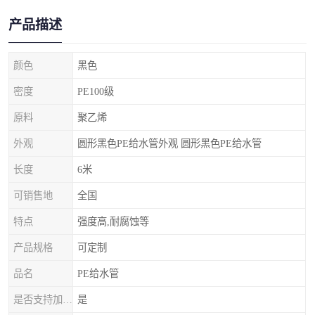
产品描述
颜色
黑色
密度
PE100级
原料
聚乙烯
外观
圆形黑色PE给水管外观 圆形黑色PE给水管
长度
6米
可销售地
全国
特点
强度高,耐腐蚀等
产品规格
可定制
品名
PE给水管
是否支持加工定制
是