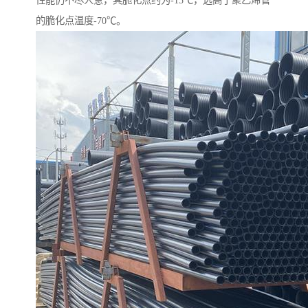
性能仍不尽人意，其脆化点约为-15℃，远高于聚乙烯管
的脆化点温度-70℃。