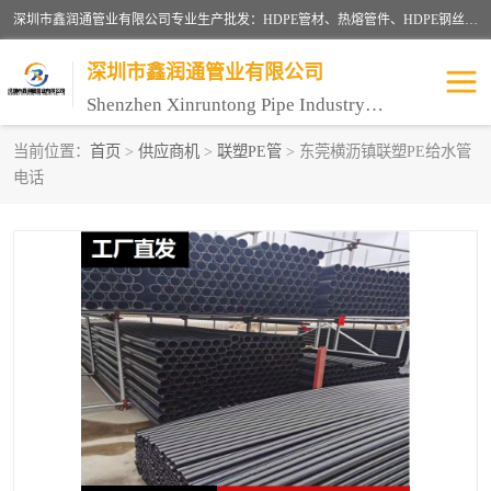
深圳市鑫润通管业有限公司专业生产批发：HDPE管材、热熔管件、HDPE钢丝骨架管、电熔管件、HDPE双壁波纹管、MPP电力管、井盖、PVC管材管件、PPR管材管件等；公司自创建以来，始终秉承“团结、务实、创新、守信”的服务宗旨，凭借专业的服务以及多年的勤奋拼搏，发展成为一家专业销售各种管材管件，绝缘电工套管及配件等系列产品的贸易公司。
深圳市鑫润通管业有限公司
Shenzhen Xinruntong Pipe Industry Co., Ltd
当前位置：
首页
>
供应商机
>
联塑PE管
> 东莞横沥镇联塑PE给水管
电话
HDPE管材给水管
HDPE钢丝骨架管
HDPE双壁波纹管
HDPE电力通讯管
UPVC电力通讯管
MPP电力通信管
联塑PVC管
联塑PPR管
联塑PE管
联塑家装红蓝线管