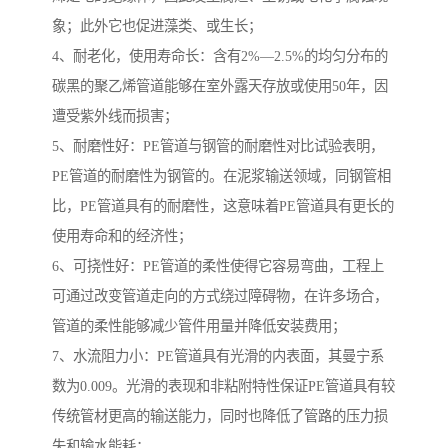
象；此外它也促进藻类、或生长；
4、耐老化，使用寿命长：含有2%—2.5%的均匀分布的
碳黑的聚乙烯管道能够在室外露天存放或使用50年，因
遭受紫外线而损害；
5、耐磨性好：PE管道与钢管的耐磨性对比试验表明，
PE管道的耐磨性为钢管的。在泥浆输送领域，同钢管相
比，PE管道具有的耐磨性，这意味着PE管道具有更长的
使用寿命和的经济性；
6、可挠性好：PE管道的柔性使得它容易弯曲，工程上
可通过改变管道走向的方式绕过障碍物，在许多场合，
管道的柔性能够减少管件用量并降低安装费用；
7、水流阻力小：PE管道具有光滑的内表面，其曼宁系
数为0.009。光滑的表现和非粘附特性保证PE管道具有较
传统管材更高的输送能力，同时也降低了管路的压力损
失和输水能耗；