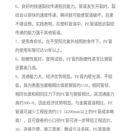
6、良好的快速裂纹传递抵抗能力。管道发生开裂时，裂
纹会以很快的速度传递，瞬间就可能使管道破坏，后果
不堪设想。实践表明，在塑料管道中，PE管道抵抗裂纹
传递的能力强于其他管道。
7、使用寿命长。在不受阳光紫外线照射条件下，PE管
的使用年限可达50年以上。
8、耐磨性能好。曾用试验，PE管的耐磨性甚至比钢管
还要高几倍。
9、流通能力大，经济优势明显。PE管内壁光滑、不结
垢，其内表面当量粗糙比值是钢管的1/20，相同管径、
相同长度和相同压力下的PE管与钢管相比，其流通能力
高约300-/0，因此经济优势明显。与金属管道相比，PE
管道可减少工程投资约1/3（4200mm以上的PE管成本略
高），且可盘卷的小口径PE管可进一步降低工程造价。
10、连接方便，施工简单，敷设方法多样。PE管管体