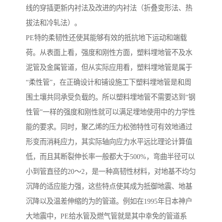
线的穿插更新内衬法及改进的内衬法（折叠变形法、热
拔法和冷轧法）。
PE特的柔韧性还使其能够有效的抵抗地下运动和端载
荷。从表面上看，强度和刚性方面，塑料埋地管不及水
泥管及金属管道，但从实际应用看，塑料埋地管是属于
“柔性管”，在正确设计和铺设施工下塑料埋地管是和周
围土壤共同承受负载的。所以塑料埋地管不需要达到“钢
性管”一样的强度和刚性就可以满足埋地使用中的力学性
能的要求。同时，聚乙烯的压力松弛特性可有效地通过
形变而消耗应力，其实际轴向应力水平远比理论计算值
低，而且其断裂伸长率一般都大于500%，弯曲半径可以
小到管直径的20～2，是一种高韧性材料，对地基不均匀
沉降的适应能力强，这些特点使其成为抵御地震、地基
沉降以及温差伸缩的为的管道。例如在1995年日本神户
大地震中，PE给水管及燃气管就是其中幸免的管道系