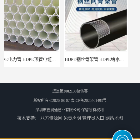
HDPE钢丝骨架管 HDPE给水管自来水管饮用水管
HDPE给水管
您是第
3082133
位访客
版权所有 ©2026-08-07
粤ICP备2025461493号
深圳市鑫润通管业有限公司
保留所有权利.
技术支持：
八方资源网
免责声明
管理员入口
网站地图
佛山Pe给水管电话 支持送货上门
HDPE电力管 HDPE顶管电缆管保护套管