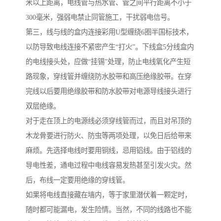
米以上距离，电线管与热水管、管之间平行距离不小于
300毫米，强弱电禁止同管施工，干扰弱电信号。
第三，线与线的盒内连接彩用U型缠绕6圈半国标技术，
以防导致电线连接不紧密产生“打火”。下线盒5分线盒内
的电线接头处，应做“挂锡”处理，防止电线氧化产生短
路现象，穿线管并缠绕防水胶带和高压绝缘胶带。在穿
完线以后要用绝缘胶带和防水胶带对电源导线接头进行
双层绝缘。
对于走在顶上的电源线必须穿线管而过，而且对吊顶的
木龙骨要进行防火、防虫等两项处理，以免日后给带来
麻烦。先选择电线时要用铜线，忌用铝线。由于铝线的
导电性差，通电过程中电线容易发热甚至引发火灾。然
后，布线一定要用绝缘的穿线管。
如果将电线直接藏在墙内，等于家里潜伏着一颗定时，
随时都可能漏电，发生险情。当然，不同的线路也不能