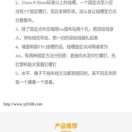
2、25mm＊30mm标准以上的线槽，一个固定点至少应
当有3个固定螺钉，而且呈梯形状，这么会让线槽受力点
分散散布。
3、除了固定点外应每隔1m摆布钻两个孔，用双绞线穿
入，待布线完毕后，把一切的双绞线捆扎起来
4、墙面明装PVC线槽的话，线槽固定点间隔通常为
1m，有两种固定方法分别是：直接向水泥中钉螺钉、先
打塑料胀大管载钉螺钉
5、水平、锤子干线布线方法都是相同的，其不同无非即
是一个横着一个竖着。
http://www.yjf168.com
产品推荐