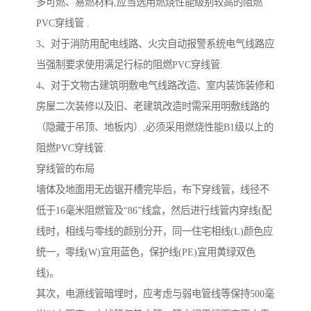
多可燃、易燃材料,应当选用燃烧性能级别较高的阻燃
PVC穿线管 .
3、对于消防用配电线路、火灾自动报警系统电气线路应
当强制要求使用满足行标的阻燃PVC穿线管.
4、对于文物古建筑明敷电气线路改造、室内装饰装修和
房屋二次装修以及旧、老建筑改造时需采用明敷线路的
（隐藏于吊顶、地板内）,必须采用燃烧性能B1级以上的
阻燃PVC穿线管.
穿线管的布局
墙体及地面用无齿锯开槽完毕后，布下穿线管，线径不
低于16毫米阻燃管及“86”线盒，然后进行线管内穿线(配
线时，相线与零线的颜别分开，同一住宅相线(L)颜色应
统一，零线(W)宜用蓝色，保护线(PE)宜用黄绿双色
线)。
其次，电源线管暗埋时，应考虑与弱电管线等保持500毫