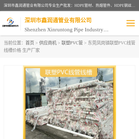
深圳市鑫润通管业有限公司专业生产批发：HDPE管材、热熔管件、HDPE钢丝骨架管、电熔管件、HDPE双壁波纹管、MPP电力管、井盖、PVC管材管件、PPR管材管件等；公司自创建以来，始终秉承“团结、务实、创新、守信”的服务宗旨，凭借专业的服务以及多年的勤奋拼搏，发展成为一家专业销售各种管材管件，绝缘电工套管及配件等系列产品的贸易公司。
深圳市鑫润通管业有限公司
Shenzhen Xinruntong Pipe Industry Co., Ltd
当前位置：
首页
>
供应商机
>
联塑PVC管
> 东莞凤岗镇联塑PVC线管
线槽价格 生产厂家
HDPE管材给水管
HDPE钢丝骨架管
HDPE双壁波纹管
HDPE电力通讯管
UPVC电力通讯管
MPP电力通信管
联塑PVC管
联塑PPR管
联塑PE管
联塑家装红蓝线管