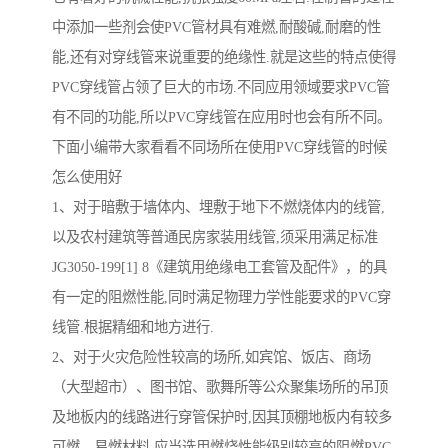
中添加一些剂会使PVC管材具有难燃,耐酸碱,耐磨的性
能,还有对穿线管来说重要的绝缘性.就是这些的特点使得
PVC穿线管占领了巨大的市场.不同应用领域要求PVC管
有不同的功能,所以PVC穿线管在应用时也会有所不同。
下面小编带大家看看不同场所在使用PVC穿线管的时候
怎么使用好
1、对于暗敷于墙体内、埋敷于地下不燃烧体内的线管,
以及农村建筑等普通民房家装用线管,须采用满足标准
JG3050-199[1] 8《建筑用绝缘电工套管及配件》，的具
有一定的阻燃性能,同时满足物理力学性能要求的PVC穿
线管.根据精细和地方进行.
2、对于火灾危险性较高的场所,如宾馆、饭店、商场
（大型超市）、图书馆、歌舞所等公众聚集场所的吊顶
及地板内的线路进行穿管保护时,因其顶棚地板内有较多
可燃、易燃材料,应当选用燃烧性能级别较高的阻燃PVC