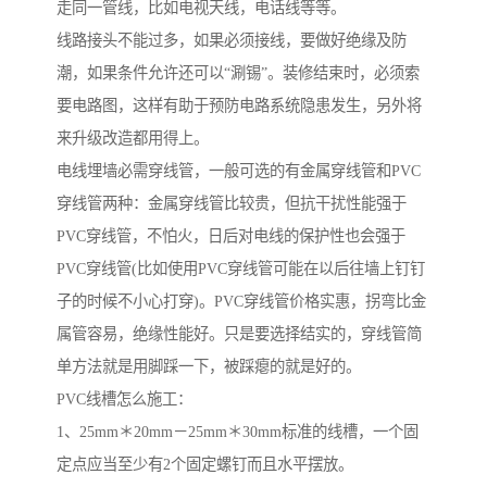
走同一管线，比如电视天线，电话线等等。
线路接头不能过多，如果必须接线，要做好绝缘及防
潮，如果条件允许还可以“涮锡”。装修结束时，必须索
要电路图，这样有助于预防电路系统隐患发生，另外将
来升级改造都用得上。
电线埋墙必需穿线管，一般可选的有金属穿线管和PVC
穿线管两种：金属穿线管比较贵，但抗干扰性能强于
PVC穿线管，不怕火，日后对电线的保护性也会强于
PVC穿线管(比如使用PVC穿线管可能在以后往墙上钉钉
子的时候不小心打穿)。PVC穿线管价格实惠，拐弯比金
属管容易，绝缘性能好。只是要选择结实的，穿线管简
单方法就是用脚踩一下，被踩瘪的就是好的。
PVC线槽怎么施工：
1、25mm＊20mm－25mm＊30mm标准的线槽，一个固
定点应当至少有2个固定螺钉而且水平摆放。