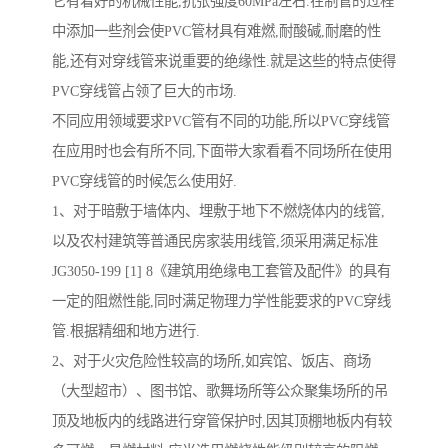
它有着好的机械性能,抗张强度60MPa左右.在制管的过程
中添加一些剂会使PVC管材具有难燃,耐酸碱,耐磨的性
能,还有对穿线管来说重要的绝缘性.就是这些的特点使得
PVC穿线管占领了巨大的市场.
不同应用领域要求PVC管有不同的功能,所以PVC穿线管
在应用时也会有所不同,下面带大家看看不同场所在使用
PVC穿线管的时候怎么使用好.
1、对于暗敷于墙体内、埋敷于地下不燃烧体内的线管,
以及农村建筑等普通民房家装用线管,须采用满足标准
JG3050-199 [1] 8《建筑用绝缘电工套管及配件》的具有
一定的阻燃性能,同时满足物理力学性能要求的PVC穿线
管.根据精细和地方进行.
2、对于火灾危险性较高的场所,如宾馆、饭店、商场
（大型超市）、图书馆、歌舞场所等公众聚集场所的吊
顶及地板内的线路进行穿管保护时,因其顶棚地板内有较