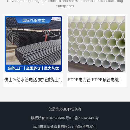
Development, design, production and sales in one of the manufacturing
enterprises
电话 支持送货上门
HDPE电力管 HDPE顶管电缆管保护套管
您是第
3068317
位访客
版权所有 ©2026-08-06
粤ICP备2025461493号
深圳市鑫润通管业有限公司
保留所有权利.