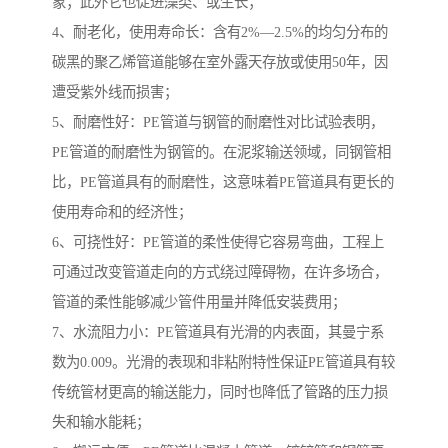
象；此外它也促进藻类、或生长；
4、耐老化，使用寿命长：含有2%—2.5%的均匀分布的
碳黑的聚乙烯管道能够在室外露天存放或使用50年，因
遭受紫外线而损害；
5、耐磨性好：PE管道与钢管的耐磨性对比试验表明，
PE管道的耐磨性为钢管的。在泥浆输送领域，同钢管相
比，PE管道具有的耐磨性，这意味着PE管道具有更长的
使用寿命和的经济性；
6、可挠性好：PE管道的柔性使得它容易弯曲，工程上
可通过改变管道走向的方式绕过障碍物，在许多场合，
管道的柔性能够减少管件用量并降低安装费用；
7、水流阻力小：PE管道具有光滑的内表面，其曼宁系
数为0.009。光滑的表现和非粘附特性保证PE管道具有较
传统管材更高的输送能力，同时也降低了管路的压力损
失和输水能耗；