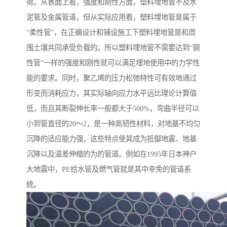
荷。从表面上看，强度和刚性方面，塑料埋地管不及水
泥管及金属管道，但从实际应用看，塑料埋地管是属于
“柔性管”，在正确设计和铺设施工下塑料埋地管是和周
围土壤共同承受负载的。所以塑料埋地管不需要达到“钢
性管”一样的强度和刚性就可以满足埋地使用中的力学性
能的要求。同时，聚乙烯的压力松弛特性可有效地通过
形变而消耗应力，其实际轴向应力水平远比理论计算值
低，而且其断裂伸长率一般都大于500%，弯曲半径可以
小到管直径的20～2，是一种高韧性材料，对地基不均匀
沉降的适应能力强，这些特点使其成为抵御地震、地基
沉降以及温差伸缩的为的管道。例如在1995年日本神户
大地震中，PE给水管及燃气管就是其中幸免的管道系
统。