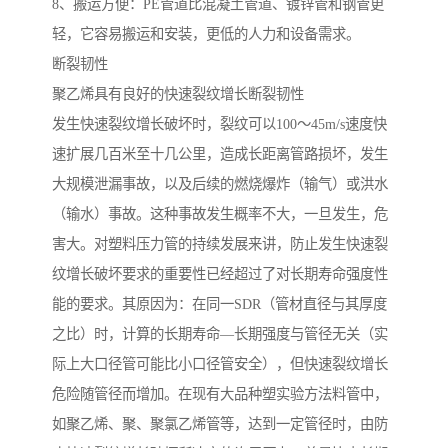
8、搬运方便：PE管道比混凝土管道、镀锌管和钢管更
轻，它容易搬运和安装，更低的人力和设备需求。
断裂韧性
聚乙烯具有良好的快速裂纹增长断裂韧性
发生快速裂纹增长破坏时，裂纹可以100～45m/s速度快
速扩展几百米至十几公里，造成长距离管路损坏，发生
大规模泄漏事故，以及后续的燃烧爆炸（输气）或洪水
（输水）事故。这种事故发生概率不大，一旦发生，危
害大。对塑料压力管的持续发展来讲，防止发生快速裂
纹增长破坏要求的重要性已经超过了对长期寿命强度性
能的要求。其原因为：在同一SDR（管材直径与其厚度
之比）时，计算的长期寿命—长期强度与管径无关（实
际上大口径管可能比小口径管安全），但快速裂纹增长
危险随管径而增加。在现有大品种塑实验方法料管中，
如聚乙烯、聚、聚氯乙烯管等，达到一定管径时，由防