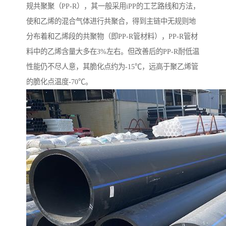
规共聚聚（PP-R），其一般采用iPP的工艺路线和方法，
使和乙烯的混合气体进行共聚合，得到主链中无规则地
分布着和乙烯段的共聚物（即PP-R管材料），PP-R管材
料中的乙烯含量大多在3%左右。但改善后的PP-R耐低温
性能仍不尽人意，其脆化点约为-15℃，远高于聚乙烯管
的脆化点温度-70℃。