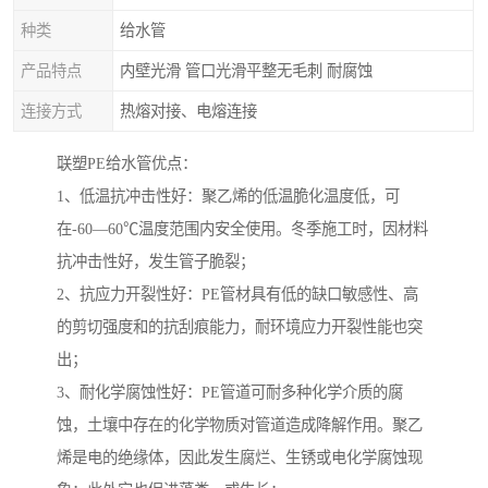
种类
给水管
产品特点
内壁光滑 管口光滑平整无毛刺 耐腐蚀
连接方式
热熔对接、电熔连接
联塑PE给水管优点：
1、低温抗冲击性好：聚乙烯的低温脆化温度低，可
在-60—60℃温度范围内安全使用。冬季施工时，因材料
抗冲击性好，发生管子脆裂；
2、抗应力开裂性好：PE管材具有低的缺口敏感性、高
的剪切强度和的抗刮痕能力，耐环境应力开裂性能也突
出；
3、耐化学腐蚀性好：PE管道可耐多种化学介质的腐
蚀，土壤中存在的化学物质对管道造成降解作用。聚乙
烯是电的绝缘体，因此发生腐烂、生锈或电化学腐蚀现