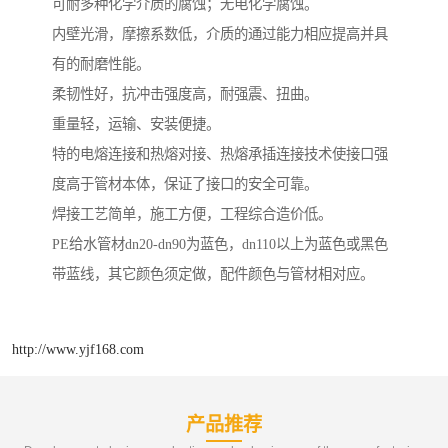
可耐多种化学介质的腐蚀；无电化学腐蚀。
内壁光滑，摩擦系数低，介质的通过能力相应提高并具
有的耐磨性能。
柔韧性好，抗冲击强度高，耐强震、扭曲。
重量轻，运输、安装便捷。
特的电熔连接和热熔对接、热熔承插连接技术使接口强
度高于管材本体，保证了接口的安全可靠。
焊接工艺简单，施工方便，工程综合造价低。
PE给水管材dn20-dn90为蓝色，dn110以上为蓝色或黑色
带蓝线，其它颜色须定做，配件颜色与管材相对应。
http://www.yjf168.com
产品推荐