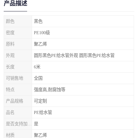
产品描述
颜色
黑色
密度
PE100级
原料
聚乙烯
外观
圆形黑色PE给水管外观 圆形黑色PE给水管
长度
6米
可销售地
全国
特点
强度高,耐腐蚀等
产品规格
可定制
品名
PE给水管
是否支持加工定制
是
材质
聚乙烯