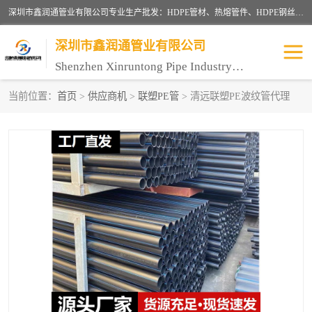
深圳市鑫润通管业有限公司专业生产批发：HDPE管材、热熔管件、HDPE钢丝骨架管、电熔管件、HDPE双壁波纹管、MPP电力管、井盖、PVC管材管件、PPR管材管件等；公司自创建以来，始终秉承“团结、务实、创新、守信”的服务宗旨，凭借专业的服务以及多年的勤奋拼搏，发展成为一家专业销售各种管材管件，绝缘电工套管及配件等系列产品的贸易公司。
深圳市鑫润通管业有限公司
Shenzhen Xinruntong Pipe Industry Co., Ltd
当前位置：
首页
>
供应商机
>
联塑PE管
> 清远联塑PE波纹管代理
HDPE管材给水管
HDPE钢丝骨架管
HDPE双壁波纹管
HDPE电力通讯管
UPVC电力通讯管
MPP电力通信管
联塑PVC管
联塑PPR管
联塑PE管
联塑家装红蓝线管