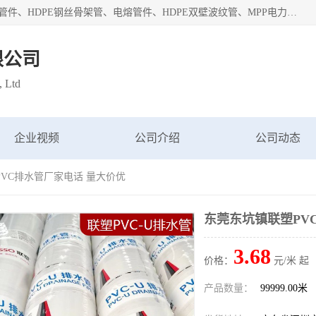
深圳市鑫润通管业有限公司专业生产批发：HDPE管材、热熔管件、HDPE钢丝骨架管、电熔管件、HDPE双壁波纹管、MPP电力管、井盖、PVC管材管件、PPR管材管件等；公司自创建以来，始终秉承“团结、务实、创新、守信”的服务宗旨，凭借专业的服务以及多年的勤奋拼搏，发展成为一家专业销售各种管材管件，绝缘电工套管及配件等系列产品的贸易公司。
限公司
, Ltd
企业视频
公司介绍
公司动态
PVC排水管厂家电话 量大价优
东莞东坑镇联塑PV
3.68
价格：
元/米 起
产品数量：
99999.00米