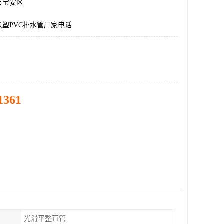
市宝安区
塑PVC排水管厂家电话
1361
光滑平整直管