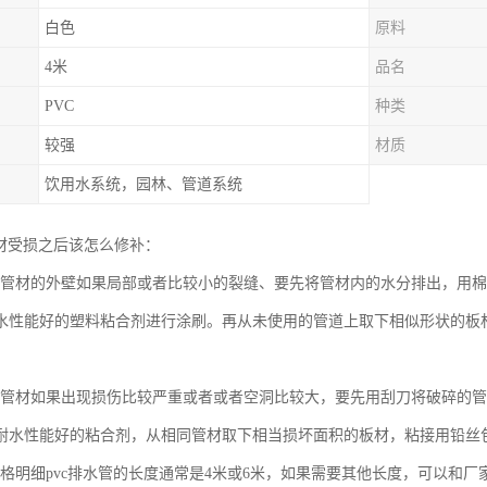
白色
原料
4米
品名
PVC
种类
较强
材质
饮用水系统，园林、管道系统
管材受损之后该怎么修补：
排水管材的外壁如果局部或者比较小的裂缝、要先将管材内的水分排出，用
水性能好的塑料粘合剂进行涂刷。再从未使用的管道上取下相似形状的板材
排水管材如果出现损伤比较严重或者或者空洞比较大，要先用刮刀将破碎的
耐水性能好的粘合剂，从相同管材取下相当损坏面积的板材，粘接用铅丝
管规格明细pvc排水管的长度通常是4米或6米，如果需要其他长度，可以和厂