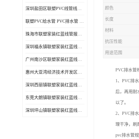
颜色
深圳盐田区联塑PVC线管线槽厂商 可零售批发
长度
联塑PVC给水管 PVC排水管 PVC线管线槽
材料
珠海市联塑家装红蓝线管报价表 联塑水管供货商
抗压性能
深圳福永镇联塑家装红蓝线管价格 支持送货上门
用途范围
广州南沙区联塑家装红蓝线管批发 库存充足
PVC排水
惠州大亚湾经济技术开发区联塑PPR热水管公司
1、PVC
深圳西丽镇联塑家装红蓝线管供货商 联塑管道供应
后，再用耐
东莞大朗镇联塑家装红蓝线管电话 联塑管道经销商
以了。
深圳坪山镇联塑家装红蓝线管型号 来电咨询
2、PVC
理干净，刷
pvc排水