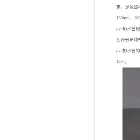
定，是依照标准
160mm、1
pvc排水
色泽分布均
pvc排水管
14%。