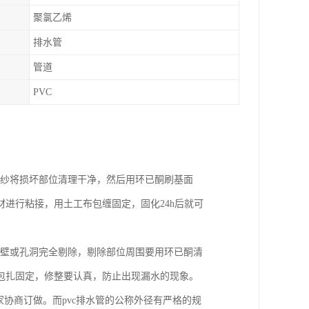
聚氯乙烯
排水管
管道
PVC
棉纱将损坏部位清理干净，然后用环已酮刷基面
进行粘接，用土工布包缠固定，固化24h后就可
管壁或孔洞完全剔除，剔除部位周围要用环已酮清
包扎固定，修整要认真，防止出现漏水的现象。
家协商订做。而pvc排水管的公称外径有严格的规