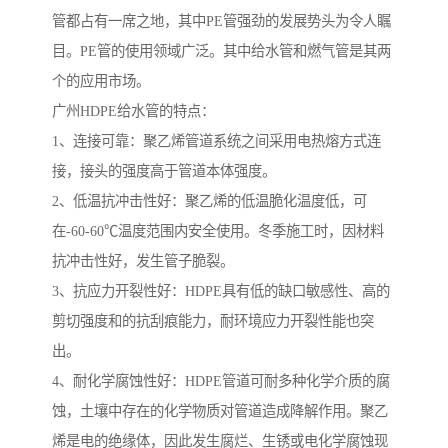
管都占有一席之地，其中PE管强劲的发展势头为令人瞩
目。PE管的使用领域广泛。其中给水管和燃气管是其两
个的应用市场。
广州HDPE给水管的特点：
1、连接可靠：聚乙烯管道系统之间采用电热熔方式连
接，接头的强度高于管道本体强度。
2、低温抗冲击性好：聚乙烯的低温脆化温度低，可
在-60-60℃温度范围内安全使用。冬季施工时，因材料
抗冲击性好，发生管子脆裂。
3、抗应力开裂性好：HDPE具有低的缺口敏感性、高的
剪切强度和的抗刮痕能力，耐环境应力开裂性能也突
出。
4、耐化学腐蚀性好：HDPE管道可耐多种化学介质的腐
蚀，土壤中存在的化学物质对管道造成降解作用。聚乙
烯是电的绝缘体，因此发生腐烂、生锈或电化学腐蚀现