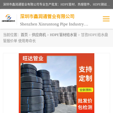
深圳市鑫润通管业有限公司专业生产批发：HDPE管材、热熔管件、HDPE钢丝骨架管、电熔管件、HDPE双壁波纹管、MPP电力管、井盖、PVC管材管件、PPR管材管件等；公司自创建以来，始终秉承“团结、务实、创新、守信”的服务宗旨，凭借专业的服务以及多年的勤奋拼搏，发展成为一家专业销售各种管材管件，绝缘电工套管及配件等系列产品的贸易公司。
深圳市鑫润通管业有限公司
Shenzhen Xinruntong Pipe Industry Co., Ltd
当前位置：
首页
>
供应商机
>
HDPE管材给水管
> 甘孜HDPE给水盘
管报价单 使用寿命长
HDPE管材给水管
HDPE钢丝骨架管
HDPE双壁波纹管
HDPE电力通讯管
UPVC电力通讯管
MPP电力通信管
联塑PVC管
联塑PPR管
联塑PE管
联塑家装红蓝线管