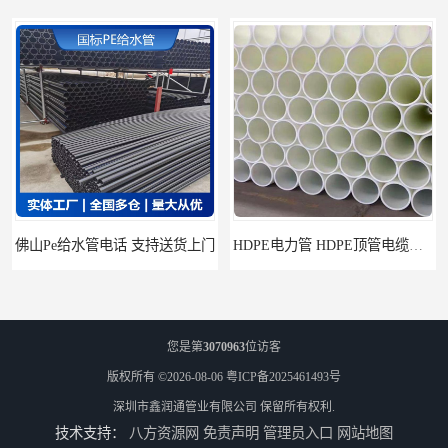
佛山Pe给水管电话 支持送货上门
HDPE电力管 HDPE顶管电缆管保护套管
您是第
3070963
位访客
版权所有 ©2026-08-06
粤ICP备2025461493号
深圳市鑫润通管业有限公司
保留所有权利.
技术支持：
八方资源网
免责声明
管理员入口
网站地图