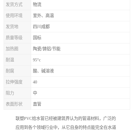
发货方式
物流
使用环境
室外、高温
发货地
四川成都
质量等级
国标
加热圈
陶瓷/铸铝/节能
耐温
95°c
耐腐
酸、碱溶液
拉伸强度
40
阻力
中
表面形状
直管
联塑PVC给水管已经被建筑界认为的管道材料，广泛的
应用到各个领域行业中，从它自身的特点能完全在水道