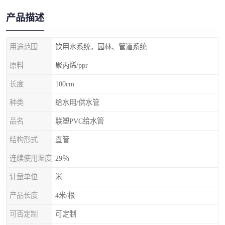
产品描述
用途范围
饮用水系统，园林、管道系统
原料
聚丙烯/ppr
长度
100cm
种类
给水用/供水管
品名
联塑PVC给水管
结构形式
直管
连续使用湿度
29％
计量单位
米
产品长度
4米/根
可否定制
可定制