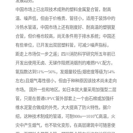
发展趋势。
中国市场上已出现技术成熟的塑料金属复合管，耐高
温、噪声低，但由于价格贵、管径小，适用于装饰中的
冷热水管道，中国市场上还有刚度好、耐高温的塑钢复
合管，但价格也较高，尚无条件用于排水系统；中国还
有些单位，已开发出双层塑料管，可减少噪声指标，
距走上市场仅一步之遥；四川消防科学研究所五年前已
开发出使用无卤、无锑作阻燃消烟剂的难燃PVC配方，
氧指数达到51%一56%，发烟量较低(烟密度等级为54%
左右)且烟气毒性很小，但由于种种原因该技术尚未走向
市场。 国外一些和地区。如日本就大量采用加强型二层
管，只是在普通UPVC管外部套上一个由石棉或加强纤
维水泥复合做成的外壳，大大提高了防火特性。据介
绍，这种技术制成的管道，可耐800o一1010℃高温，火
灾中产生烟气，也不软化变形，在高层建筑中可随意使