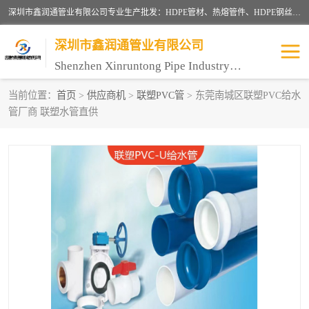
深圳市鑫润通管业有限公司专业生产批发：HDPE管材、热熔管件、HDPE钢丝骨架管、电熔管件、HDPE双壁波纹管、MPP电力管、井盖、PVC管材管件、PPR管材管件等；公司自创建以来，始终秉承“团结、务实、创新、守信”的服务宗旨，凭借专业的服务以及多年的勤奋拼搏，发展成为一家专业销售各种管材管件，绝缘电工套管及配件等系列产品的贸易公司。
深圳市鑫润通管业有限公司
Shenzhen Xinruntong Pipe Industry Co., Ltd
当前位置：
首页
>
供应商机
>
联塑PVC管
> 东莞南城区联塑PVC给水
管厂商 联塑水管直供
HDPE管材给水管
HDPE钢丝骨架管
HDPE双壁波纹管
HDPE电力通讯管
UPVC电力通讯管
MPP电力通信管
联塑PVC管
联塑PPR管
联塑PE管
联塑家装红蓝线管