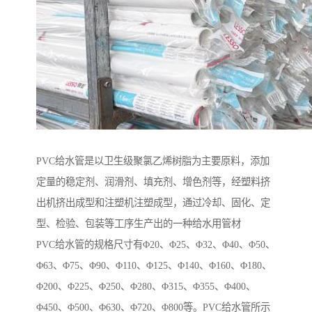
PVC给水管是以卫生级聚氯乙烯树脂为主要原料，添加
定量的稳定剂、润滑剂、填充剂、增色剂等，经塑料挤
出机挤出成型和注塑机注塑成型，通过冷却、固化、定
型、检验、包装等工序生产出的一种给水用管材
PVC给水管的规格尺寸有Φ20、Φ25、Φ32、Φ40、Φ50、
Φ63、Φ75、Φ90、Φ110、Φ125、Φ140、Φ160、Φ180、
Φ200、Φ225、Φ250、Φ280、Φ315、Φ355、Φ400、
Φ450、Φ500、Φ630、Φ720、Φ800等。PVC给水管所示