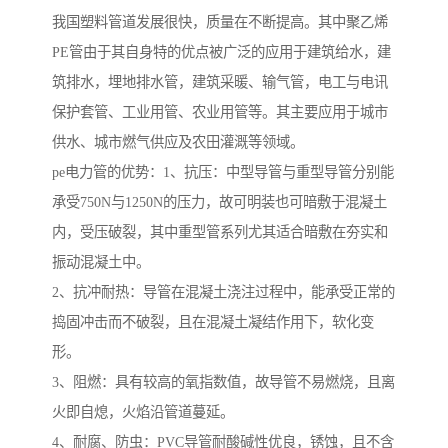
我国塑料管道发展很快，质量在不断提高。其中聚乙烯
PE管由于其自身特的优点被广泛的应用于建筑给水，建
筑排水，埋地排水管，建筑采暖、输气管，电工与电讯
保护套管、工业用管、农业用管等。其主要应用于城市
供水、城市燃气供应及农田灌溉等领域。
pe电力管的优势：1、抗压：中型导管与重型导管分别能
承受750N与1250N的压力，故可明装也可暗敷于混凝土
内，受压破裂，其中重型管系列尤其适合暗敷在夯实和
振动混凝土中。
2、抗冲耐热：导管在混凝土浇注过程中，能承受正常的
捣固冲击而不破裂，且在混凝土凝结作用下，软化变
形。
3、阻燃：具有较高的氧指数值，故导管不易燃烧，且离
火即自熄，火焰沿管道蔓延。
4、耐腐、防虫：PVC导管耐酸碱性优良，锈蚀，且不含