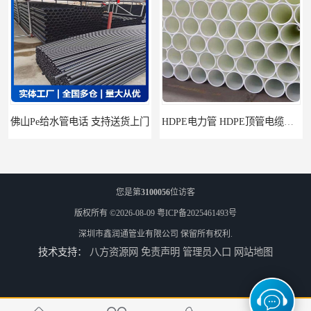
HDPE电力管 HDPE顶管电缆管保护套管
HDPE钢丝骨架管 HDPE给水管自来水管饮用水管
您是第
3100056
位访客
版权所有 ©2026-08-09
粤ICP备2025461493号
深圳市鑫润通管业有限公司
保留所有权利.
技术支持：
八方资源网
免责声明
管理员入口
网站地图
HDPE给水管
佛山Pe给水管电话 支持送货上门