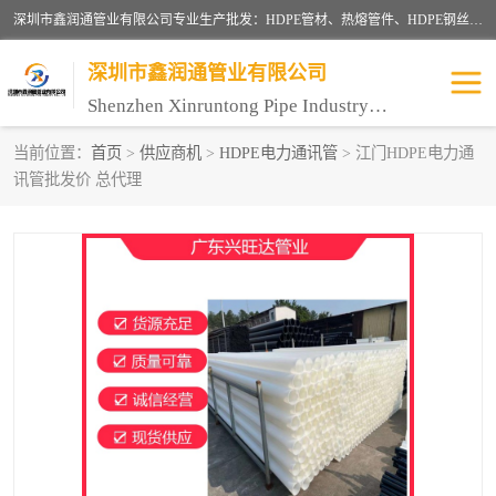
深圳市鑫润通管业有限公司专业生产批发：HDPE管材、热熔管件、HDPE钢丝骨架管、电熔管件、HDPE双壁波纹管、MPP电力管、井盖、PVC管材管件、PPR管材管件等；公司自创建以来，始终秉承“团结、务实、创新、守信”的服务宗旨，凭借专业的服务以及多年的勤奋拼搏，发展成为一家专业销售各种管材管件，绝缘电工套管及配件等系列产品的贸易公司。
深圳市鑫润通管业有限公司
Shenzhen Xinruntong Pipe Industry Co., Ltd
当前位置：
首页
>
供应商机
>
HDPE电力通讯管
> 江门HDPE电力通
讯管批发价 总代理
HDPE管材给水管
HDPE钢丝骨架管
HDPE双壁波纹管
HDPE电力通讯管
UPVC电力通讯管
MPP电力通信管
联塑PVC管
联塑PPR管
联塑PE管
联塑家装红蓝线管