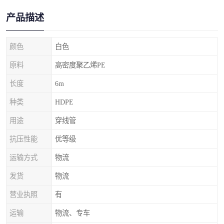
产品描述
颜色
白色
原料
高密度聚乙烯PE
长度
6m
种类
HDPE
用途
穿线管
抗压性能
优等级
运输方式
物流
发货
物流
营业执照
有
运输
物流、专车