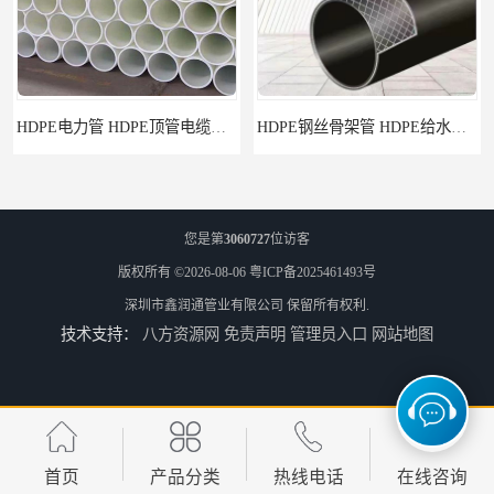
HDPE钢丝骨架管 HDPE给水管自来水管饮用水管
HDPE给水管
您是第
3060727
位访客
版权所有 ©2026-08-06
粤ICP备2025461493号
深圳市鑫润通管业有限公司
保留所有权利.
技术支持：
八方资源网
免责声明
管理员入口
网站地图
佛山Pe给水管电话 支持送货上门
HDPE电力管 HDPE顶管电缆管保护套管
首页
产品分类
热线电话
在线咨询