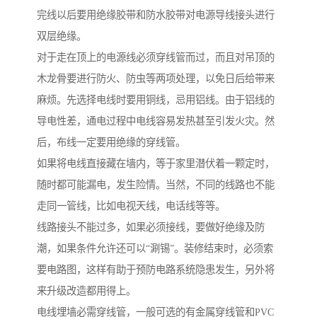
完线以后要用绝缘胶带和防水胶带对电源导线接头进行
双层绝缘。
对于走在顶上的电源线必须穿线管而过，而且对吊顶的
木龙骨要进行防火、防虫等两项处理，以免日后给带来
麻烦。先选择电线时要用铜线，忌用铝线。由于铝线的
导电性差，通电过程中电线容易发热甚至引发火灾。然
后，布线一定要用绝缘的穿线管。
如果将电线直接藏在墙内，等于家里潜伏着一颗定时，
随时都可能漏电，发生险情。当然，不同的线路也不能
走同一管线，比如电视天线，电话线等等。
线路接头不能过多，如果必须接线，要做好绝缘及防
潮，如果条件允许还可以“涮锡”。装修结束时，必须索
要电路图，这样有助于预防电路系统隐患发生，另外将
来升级改造都用得上。
电线埋墙必需穿线管，一般可选的有金属穿线管和PVC