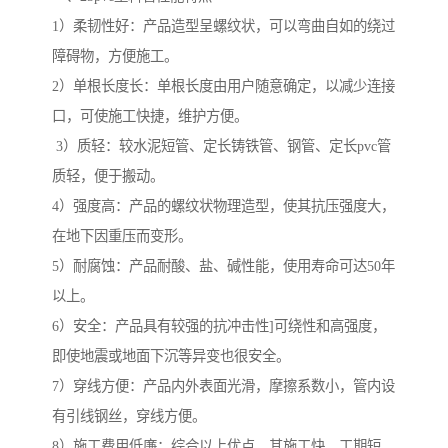
1）柔韧性好：产品造型呈螺纹状，可以弯曲自如的绕过
障碍物，方便施工。
2）单根长度长：单根长度由用户随意确定，以减少连接
口，可使施工快捷，维护方便。
3）质轻：较水泥短管、定长铸铁管、钢管、定长pvc管
质轻，便于搬动。
4）强度高：产品的螺纹状物理造型，使其抗压强度大，
在地下因重压而变形。
5）耐腐蚀：产品耐酸、盐、碱性能，使用寿命可达50年
以上。
6）安全：产品具有较强的抗冲击性]可绕性和高强度，
即使地震或地面下沉等异变也很安全。
7）穿线方便：产品内外表面光滑，摩擦系数小，管内设
有引线钢丝，穿线方便。
8）施工费用低廉：综合以上优点，其施工快、工期短、