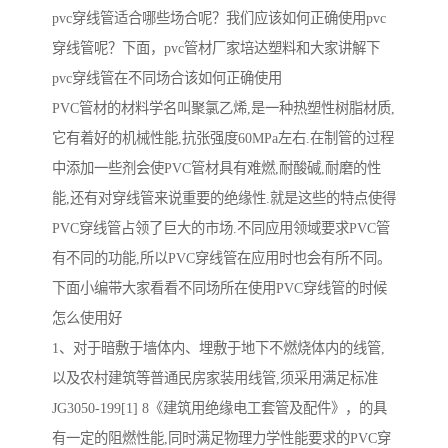
pvc穿线管适合哪些场合呢？我们应该如何正确使用pvc
穿线管呢？下面，pvc管材厂家培达塑料和大家讲解下
pvc穿线管在不同场合该如何正确使用
PVC管材的材料学名叫聚氯乙烯,是一种热塑性树脂材质,
它有着好的机械性能,抗张强度60MPa左右.在制管的过程
中添加一些剂会使PVC管材具有难燃,耐酸碱,耐磨的性
能,还有对穿线管来说重要的绝缘性.就是这些的特点使得
PVC穿线管占领了巨大的市场.不同应用领域要求PVC管
有不同的功能,所以PVC穿线管在应用时也会有所不同。
下面小编带大家看看不同场所在使用PVC穿线管的时候
怎么使用好
1、对于暗敷于墙体内、埋敷于地下不燃烧体内的线管,
以及农村建筑等普通民房家装用线管,须采用满足标准
JG3050-199[1] 8《建筑用绝缘电工套管及配件》，的具
有一定的阻燃性能,同时满足物理力学性能要求的PVC穿