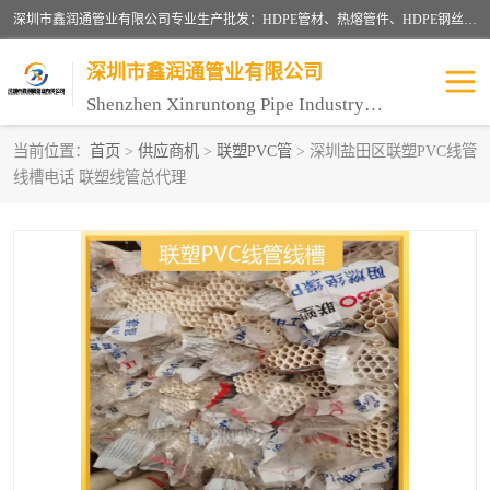
深圳市鑫润通管业有限公司专业生产批发：HDPE管材、热熔管件、HDPE钢丝骨架管、电熔管件、HDPE双壁波纹管、MPP电力管、井盖、PVC管材管件、PPR管材管件等；公司自创建以来，始终秉承“团结、务实、创新、守信”的服务宗旨，凭借专业的服务以及多年的勤奋拼搏，发展成为一家专业销售各种管材管件，绝缘电工套管及配件等系列产品的贸易公司。
深圳市鑫润通管业有限公司
Shenzhen Xinruntong Pipe Industry Co., Ltd
当前位置：
首页
>
供应商机
>
联塑PVC管
> 深圳盐田区联塑PVC线管
线槽电话 联塑线管总代理
HDPE管材给水管
HDPE钢丝骨架管
HDPE双壁波纹管
HDPE电力通讯管
UPVC电力通讯管
MPP电力通信管
联塑PVC管
联塑PPR管
联塑PE管
联塑家装红蓝线管