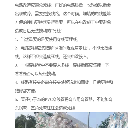
电路改造应避免死线：再好的电路质量，也难保以后会
出现故障，需要更换线路，这个时候，埋墙的电线能够
方便的拽出更换就显得重要，所以在电改施工中要避免
造成日后无法拽动的“死线”：
1、当然重要的是要使用穿线管埋线。
2、电路走线应该把握“两端间近距离走线”，不能无故绕
线，这样不但会造成死线，还会电改投入。
3、一根穿线管中不要穿太多线，穿线后都应该拽一下，
看看是否可以轻松拽动。
4、线路有接头必需在接头处留暗盒扣面板，日后更换和
维修都方便。
5、管径小于25的PVC穿线管拐弯应用弯管器，不能加弯
头拐弯，直角死弯往往会造成死线