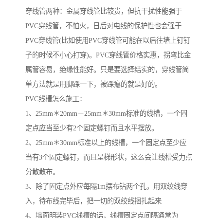
穿线管两种：金属穿线管比较贵，但抗干扰性能强于
PVC穿线管，不怕火，日后对电线的保护性也会强于
PVC穿线管(比如使用PVC穿线管可能在以后往墙上钉钉
子的时候不小心打穿)。PVC穿线管价格实惠，拐弯比金
属管容易，绝缘性能好。只是要选择结实的，穿线管简
单方法就是用脚踩一下，被踩瘪的就是好的。
PVC线槽怎么施工：
1、25mm＊20mm－25mm＊30mm标准的线槽，一个固
定点应当至少有2个固定螺钉而且水平摆放。
2、25mm＊30mm标准以上的线槽，一个固定点至少应
当有3个固定螺钉，而且呈梯形状，这么会让线槽受力点
分散散布。
3、除了固定点外应每隔1m摆布钻两个孔，用双绞线穿
入，待布线完毕后，把一切的双绞线捆扎起来
4、墙面明装PVC线槽的话，线槽固定点间隔通常为