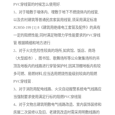
PVC穿线管的时候怎么使用好.
1、对于暗敷于墙体内、埋敷于地下不燃烧体内的线管,
以及农村建筑等普通民房家装用线管,须采用满足标准
JG3050-199 [1] 8《建筑用绝缘电工套管及配件》的具有
一定的阻燃性能,同时满足物理力学性能要求的PVC穿线
管.根据精细和地方进行.
2、对于火灾危险性较高的场所,如宾馆、饭店、商场
（大型超市）、图书馆、歌舞场所等公众聚集场所的吊
顶及地板内的线路进行穿管保护时,因其顶棚地板内有较
多可燃、易燃材料,应当选用燃烧性能级别较高的阻燃
PVC穿线管 .
3、对于消防用配电线路、火灾自动报警系统电气线路应
当强制要求使用满足行标的阻燃PVC穿线管.
4、对于文物古建筑明敷电气线路改造、室内装饰装修和
房屋二次装修以及旧、老建筑改造时需采用明敷线路的