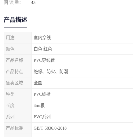
阅 读 量：
43
产品描述
用途
室内穿线
颜色
白色 红色
产品名称
PVC穿线管
产品特点
绝缘、防火、防潮
售卖区域
全国
种类
PVC线槽
长度
4m/根
系列
PVC系列
产品标准
GB/T 5836.0-2018