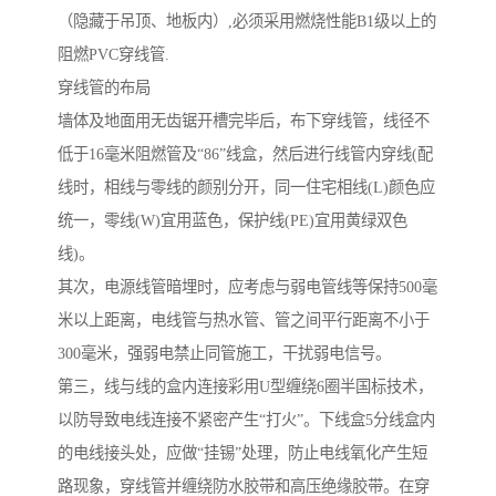
（隐藏于吊顶、地板内）,必须采用燃烧性能B1级以上的
阻燃PVC穿线管.
穿线管的布局
墙体及地面用无齿锯开槽完毕后，布下穿线管，线径不
低于16毫米阻燃管及“86”线盒，然后进行线管内穿线(配
线时，相线与零线的颜别分开，同一住宅相线(L)颜色应
统一，零线(W)宜用蓝色，保护线(PE)宜用黄绿双色
线)。
其次，电源线管暗埋时，应考虑与弱电管线等保持500毫
米以上距离，电线管与热水管、管之间平行距离不小于
300毫米，强弱电禁止同管施工，干扰弱电信号。
第三，线与线的盒内连接彩用U型缠绕6圈半国标技术，
以防导致电线连接不紧密产生“打火”。下线盒5分线盒内
的电线接头处，应做“挂锡”处理，防止电线氧化产生短
路现象，穿线管并缠绕防水胶带和高压绝缘胶带。在穿