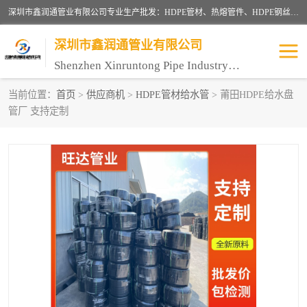
深圳市鑫润通管业有限公司专业生产批发：HDPE管材、热熔管件、HDPE钢丝骨架管、电熔管件、HDPE双壁波纹管、MPP电力管、井盖、PVC管材管件、PPR管材管件等；公司自创建以来，始终秉承“团结、务实、创新、守信”的服务宗旨，凭借专业的服务以及多年的勤奋拼搏，发展成为一家专业销售各种管材管件，绝缘电工套管及配件等系列产品的贸易公司。
深圳市鑫润通管业有限公司
Shenzhen Xinruntong Pipe Industry Co., Ltd
当前位置：
首页
>
供应商机
>
HDPE管材给水管
> 莆田HDPE给水盘
管厂 支持定制
HDPE管材给水管
HDPE钢丝骨架管
HDPE双壁波纹管
HDPE电力通讯管
UPVC电力通讯管
MPP电力通信管
联塑PVC管
联塑PPR管
联塑PE管
联塑家装红蓝线管