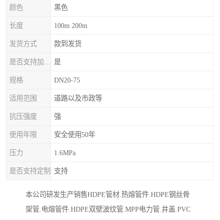
颜色
黑色
长度
100m 200m
发货方式
款到发货
是否支持加工定制
是
规格
DN20-75
适用范围
道路以及市政等
抗压强度
强
使用年限
安全使用50年
压力
1.6MPa
是否支持定制
支持
本公司研发生产销售HDPE管材.热熔管件.HDPE钢丝骨
架管.电熔管件.HDPE双壁波纹管.MPP电力管.井盖.PVC