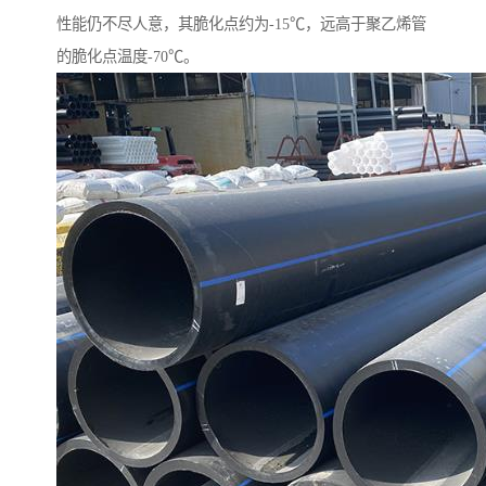
性能仍不尽人意，其脆化点约为-15℃，远高于聚乙烯管
的脆化点温度-70℃。