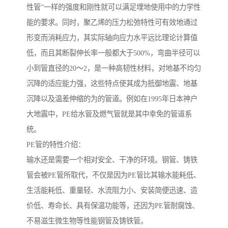
性管”一样的强度和刚性就可以满足埋地使用中的力学性
能的要求。同时，聚乙烯的压力松弛特性可有效地通过
形变而消耗应力，其实际轴向应力水平远比理论计算值
低，而且其断裂伸长率一般都大于500%，弯曲半径可以
小到管直径的20～2，是一种高韧性材料，对地基不均匀
沉降的适应能力强，这些特点使其成为抵御地震、地基
沉降以及温差伸缩的为的管道。例如在1995年日本神户
大地震中，PE给水管及燃气管就是其中幸免的管道系
统。
PE管的特性介绍：
输水还是需要一个相对安全、干净的环境。钢管、铸铁
管会被PE管所取代，不仅是因为PE管比其输水能耗低、
生活能耗低、重量轻、水流阻力小、安装简便迅速、造
价低、寿命长、具有保温功能等，还因为PE管耐腐蚀、
不易滋生微生物等性能钢管及铸铁管。