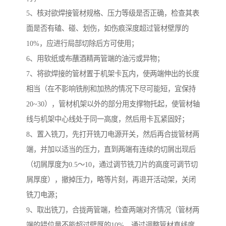
5、核对欲焊接管材规格、压力等级是否正确，检查其表
面是否有磕、碰、划伤，如伤痕深度超过管材壁厚的
10%，应进行局部切除后方可使用；
6、用软纸或布蘸酒精两管端的油污或异物；
7、将欲焊接的管材置于机架卡瓦内，使两端伸出的长度
相当（在不影响铣削和加热的情况下尽可能短，宜保持
20~30），管材机架以外的部分用支撑物托起，使管材轴
线与机架中心线处于同一高度，然后用卡瓦紧固好；
8、置入铣刀，先打开铣刀电源开关，然后再合拢管材两
端，并加以适当的压力，直到两端有连续的切屑出现后
（切屑厚度为0.5～10，通过调节铣刀片的高度可调节切
屑厚度），撤掉压力，略等片刻，再退开活动架，关闭
铣刀电源；
9、取出铣刀，合拢两管端，检查两端对齐情况（管材两
端的错位量不能超过壁厚的10%，通过调整管材直线度