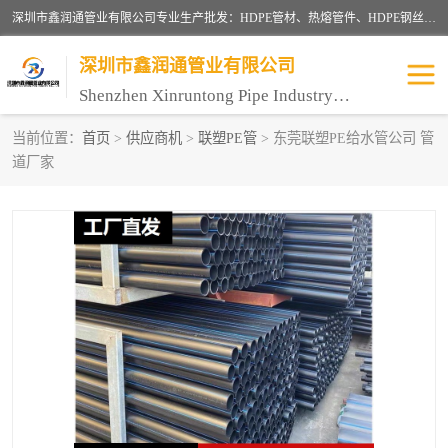
深圳市鑫润通管业有限公司专业生产批发：HDPE管材、热熔管件、HDPE钢丝骨架管、电熔管件、HDPE双壁波纹管、MPP电力管、井盖、PVC管材管件、PPR管材管件等；公司自创建以来，始终秉承“团结、务实、创新、守信”的服务宗旨，凭借专业的服务以及多年的勤奋拼搏，发展成为一家专业销售各种管材管件，绝缘电工套管及配件等系列产品的贸易公司。
深圳市鑫润通管业有限公司
Shenzhen Xinruntong Pipe Industry Co., Ltd
当前位置：
首页
>
供应商机
>
联塑PE管
> 东莞联塑PE给水管公司 管
道厂家
HDPE管材给水管
HDPE钢丝骨架管
HDPE双壁波纹管
HDPE电力通讯管
UPVC电力通讯管
MPP电力通信管
联塑PVC管
联塑PPR管
联塑PE管
联塑家装红蓝线管