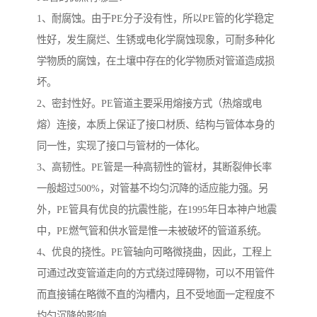
1、耐腐蚀。由于PE分子没有性，所以PE管的化学稳定
性好，发生腐烂、生锈或电化学腐蚀现象，可耐多种化
学物质的腐蚀，在土壤中存在的化学物质对管道造成损
坏。
2、密封性好。PE管道主要采用熔接方式（热熔或电
熔）连接，本质上保证了接口材质、结构与管体本身的
同一性，实现了接口与管材的一体化。
3、高韧性。PE管是一种高韧性的管材，其断裂伸长率
一般超过500%，对管基不均匀沉降的适应能力强。另
外，PE管具有优良的抗震性能，在1995年日本神户地震
中，PE燃气管和供水管是惟一未被破坏的管道系统。
4、优良的挠性。PE管轴向可略微挠曲，因此，工程上
可通过改变管道走向的方式绕过障碍物，可以不用管件
而直接铺在略微不直的沟槽内，且不受地面一定程度不
均匀沉降的影响。