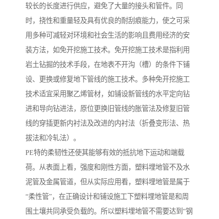
较长的长度进行供应，避免了大量的接头和管件。同
时，挠性和重量轻及具有优良的耐刮痕能力，使之可采
用多种可减轻对环境和社会生活的影响且费用经济的安
装方法，如免开挖施工技术。免开挖施工技术是指利用
岩土钻掘的技术手段，在地表不开沟（槽）的条件下铺
设、更换或修复地下管线的施工技术。多种免开挖施工
技术适宜采用聚乙烯管材，如铺设新管线的水平定向钻
进和导向钻进法，原位更换旧管线的胀管法及修复旧管
线的穿插更新内衬法及改进的内衬法（折叠变形法、热
拔法和冷轧法）。
PE特的柔韧性还使其能够有效的抵抗地下运动和端载
荷。从表面上看，强度和刚性方面，塑料埋地管不及水
泥管及金属管道，但从实际应用看，塑料埋地管是属于
“柔性管”，在正确设计和铺设施工下塑料埋地管是和周
围土壤共同承受负载的。所以塑料埋地管不需要达到“钢