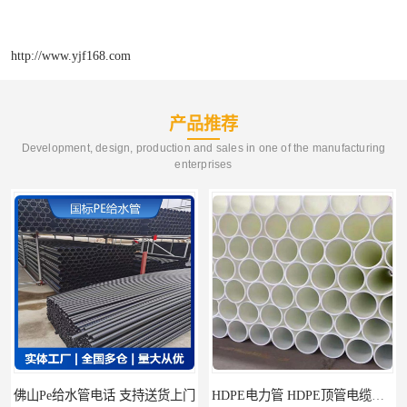
http://www.yjf168.com
产品推荐
Development, design, production and sales in one of the manufacturing
enterprises
上门
HDPE电力管 HDPE顶管电缆管保护套管