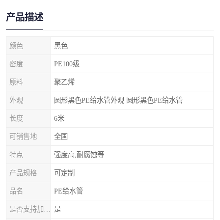
产品描述
颜色
黑色
密度
PE100级
原料
聚乙烯
外观
圆形黑色PE给水管外观 圆形黑色PE给水管
长度
6米
可销售地
全国
特点
强度高,耐腐蚀等
产品规格
可定制
品名
PE给水管
是否支持加工定制
是