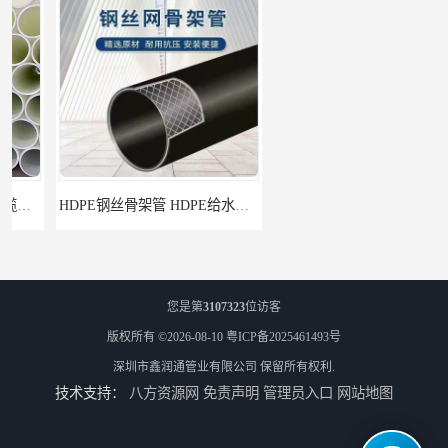
HDPE钢丝骨架管 HDPE给水管自来水管饮用水管
HDPE给水管
您是第
3107323
位访客
版权所有 ©2026-08-10
粤ICP备2025461493号
深圳市鑫润通管业有限公司
保留所有权利.
技术支持：
八方资源网
免责声明
管理员入口
网站地图