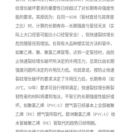
纹增长破坏要求的重要性已经超过了对长期寿命强度性
能的要求。其原因为：在同一SDR（管材直径与其厚度
之比）时，计算的长期寿命—长期强度与管径无关（实
际上大口径管可能比小口径管安全），但快速裂纹增长
危险随管径而增加。在现有大品种塑实验方法料管中，
如聚乙烯、聚、聚氯乙烯管等，达到一定管径时，由防
止快速裂纹增长破坏所决定的许用压力，总是比由长期
强度问题所决定的许用压力低。也就是说，按防止快速
裂纹增长破坏的要求决定了许用压力后，长期寿命（如
20℃，50年）要求可自行得到满足；快速裂纹增长断裂
韧性差的材料将遭到淘汰，不管它的长期强度性能好或
坏。如聚氯乙烯（PVC-U）燃气管已经基本上全部被聚
乙烯（PE）燃气管所取代。欧洲聚氯乙烯（PVC-U）给
水管被聚乙烯（PE）管取代的趋势已经明朗。