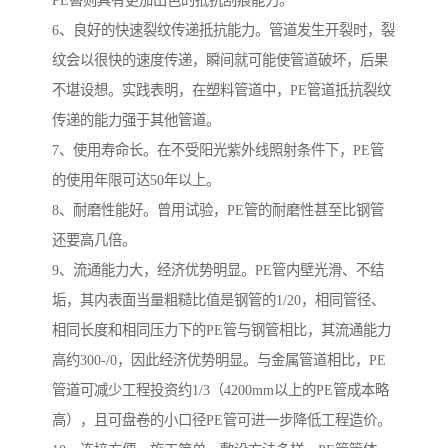
PE簪则具有更加出色的抵抗刮痕能力。
6、良好的快速裂纹传递抵抗能力。管道发生开裂时，裂
纹会以很快的速度传递，瞬间就可能使管道破坏，后果
不堪设想。实践表明，在塑料管道中，PE管道抵抗裂纹
传递的能力强于其他管道。
7、使用寿命长。在不受阳光紫外线照射条件下，PE管
的使用年限可达50年以上。
8、耐磨性能好。曾用试验，PE管的耐磨性甚至比钢管
还要高几倍。
9、流通能力大，经济优势明显。PE管内壁光滑、不结
垢，其内表面当量粗糙比值是钢管的1/20，相同管径、
相同长度和相同压力下的PE管与钢管相比，其流通能力
高约300-/0，因此经济优势明显。与金属管道相比，PE
管道可减少工程投资约1/3（4200mm以上的PE管成本略
高），且可盘卷的小口径PE管可进一步降低工程造价。