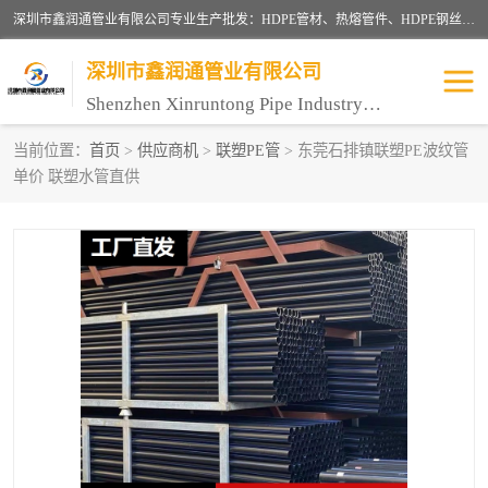
深圳市鑫润通管业有限公司专业生产批发：HDPE管材、热熔管件、HDPE钢丝骨架管、电熔管件、HDPE双壁波纹管、MPP电力管、井盖、PVC管材管件、PPR管材管件等；公司自创建以来，始终秉承“团结、务实、创新、守信”的服务宗旨，凭借专业的服务以及多年的勤奋拼搏，发展成为一家专业销售各种管材管件，绝缘电工套管及配件等系列产品的贸易公司。
深圳市鑫润通管业有限公司
Shenzhen Xinruntong Pipe Industry Co., Ltd
当前位置：
首页
>
供应商机
>
联塑PE管
> 东莞石排镇联塑PE波纹管
单价 联塑水管直供
HDPE管材给水管
HDPE钢丝骨架管
HDPE双壁波纹管
HDPE电力通讯管
UPVC电力通讯管
MPP电力通信管
联塑PVC管
联塑PPR管
联塑PE管
联塑家装红蓝线管