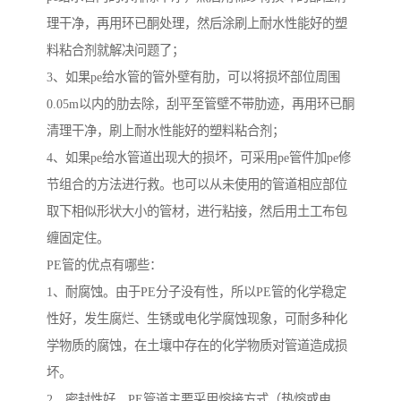
理干净，再用环已酮处理，然后涂刷上耐水性能好的塑
料粘合剂就解决问题了；
3、如果pe给水管的管外壁有肋，可以将损坏部位周围
0.05m以内的肋去除，刮平至管壁不带肋迹，再用环已酮
清理干净，刷上耐水性能好的塑料粘合剂；
4、如果pe给水管道出现大的损坏，可采用pe管件加pe修
节组合的方法进行救。也可以从未使用的管道相应部位
取下相似形状大小的管材，进行粘接，然后用土工布包
缠固定住。
PE管的优点有哪些：
1、耐腐蚀。由于PE分子没有性，所以PE管的化学稳定
性好，发生腐烂、生锈或电化学腐蚀现象，可耐多种化
学物质的腐蚀，在土壤中存在的化学物质对管道造成损
坏。
2、密封性好。PE管道主要采用熔接方式（热熔或电