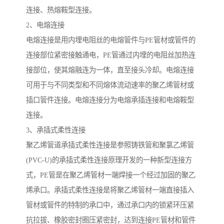
连接、热熔鞍型连接。
2、电熔连接
电熔连接是用内埋电阻丝的电熔管件与PE管材或管件的
连接部位紧密接触通电，PE管通过内埋的电阻丝加热连
接部位，使其熔融连为一体，直至接头冷却。电熔连接
可用于与不同类型和不同熔体流动速率的聚乙烯管材或
插口管件连接。电熔连接分为电熔承插连接和电熔鞍型
连接。
3、承插式柔性连接
聚乙烯管道承插式柔性连接是参照铸铁管和聚氯乙烯管
(PVC-U)的承插式柔性连接原理开发的一种新型连接方
式，PE管是在聚乙烯管材一端焊接一个经过加固的聚乙
烯承口。承插式柔性连接是将聚乙烯管材一端直接插入
管材或管件的特制的承口中，通过承口内的锁紧环压紧
抗拉拔、橡胶密封圈压紧密封，达到连接PE管材和管件