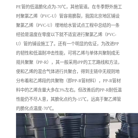
PE管的低温脆化点为-70℃，其他管道。在冬季野外施工
时聚氯乙烯（PVC-U）管容易脆裂，我国北京地区铺设
聚氯乙烯（PVC-U）埋地给水管试点工程中总结的一条
经验是温度在零度以下就不适宜进行聚氯乙烯（PVC-
U）管的铺设施工了。还有一个明显的佐证，为改进PP
的韧性和低温耐冲击性能，可将乙烯与单体共聚制成无
规共聚聚（PP-R），其一般采用iPP的工艺路线和方法，
使和乙烯的混合气体进行共聚合，得到主链中无规则地
分布着和乙烯段的共聚物（即PP-R管材料），PP-R管材
料中的乙烯含量大多在3%左右。但改善后的PP-R耐低温
性能仍不尽人意，其脆化点约为-15℃，远高于聚乙烯管
的脆化点温度-70℃。