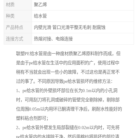
材质
聚乙烯
种类
给水管
产品特点
内壁光滑 管口光滑平整无毛刺 耐腐蚀
连接方式
热熔对接、电熔连接
联塑PE给水管是由一种度材质聚乙烯原料制作而成，但
是由于pe给水管在生活中的应用面积的广，使用过程中
稍有不当就会出现一些小的故障，不过这也是再正常不
过的事了。不同原因导致pe给水管损坏的维修方法：
1、pe给水管的外壁损坏部位在长为0.1m以内的小孔洞
时，可用刮刀将孔洞或破碎的管壁完全剔除掉，剔除部
位周围0.05m以内用环已酮清理干净后，刷耐水性能好的
塑料粘合剂即可；
2、pe给水管外壁发生局部裂缝在0.02m以内时，可先将
pe给水管内的水排除干净，然后用棉纱将损坏的部位清