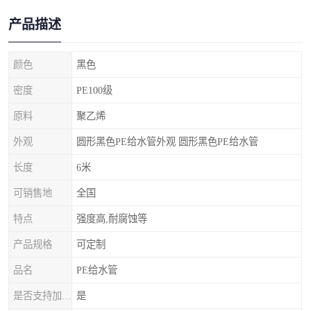
产品描述
颜色
黑色
密度
PE100级
原料
聚乙烯
外观
圆形黑色PE给水管外观 圆形黑色PE给水管
长度
6米
可销售地
全国
特点
强度高,耐腐蚀等
产品规格
可定制
品名
PE给水管
是否支持加工定制
是