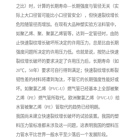
之比）时，计算的长期寿命—长期强度与管径无关（实
际上大口径管可能比小口径管安全），但快速裂纹增长
危险随管径而增加。在现有大品种塑实验方法料管中，
如聚乙烯、聚、聚氯乙烯管等，达到一定管径时，由防
止快速裂纹增长破坏所决定的许用压力，总是比由长期
强度问题所决定的许用压力低。也就是说，按防止快速
裂纹增长破坏的要求决定了许用压力后，长期寿命（如
20℃，50年）要求可自行得到满足；快速裂纹增长断裂
韧性差的材料将遭到淘汰，不管它的长期强度性能好或
坏。如聚氯乙烯（PVC-U）燃气管已经基本上全部被聚
乙烯（PE）燃气管所取代。欧洲聚氯乙烯（PVC-U）给
水管被聚乙烯（PE）管取代的趋势已经明朗。
我国尚未建立快速裂纹增长破坏的试验装置。我国的塑
料压力管标准都未涉及这一问题，这表明我国的塑料压
力管水平比世界一般水平至少落后一个发展阶段。