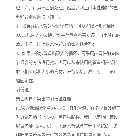
理干净，再用环已酮处理，然后涂刷上耐水性能好的塑
料粘合剂就解决问题了；
3、如果pe给水管的管外壁有肋，可以将损坏部位周围
0.05m以内的肋去除，刮平至管壁不带肋迹，再用环已酮
清理干净，刷上耐水性能好的塑料粘合剂；
4、如果pe给水管道出现大的损坏，可采用pe管件加pe修
节组合的方法进行救。也可以从未使用的管道相应部位
取下相似形状大小的管材，进行粘接，然后用土工布包
缠固定住。
耐低温
聚乙烯具有突出的耐低温性能
PE管的低温脆化点为-70℃，其他管道。在冬季野外施工
时聚氯乙烯（PVC-U）管容易脆裂，我国北京地区铺设
聚氯乙烯（PVC-U）埋地给水管试点工程中总结的一条
经验是温度在零度以下就不适宜进行聚氯乙烯（PVC-