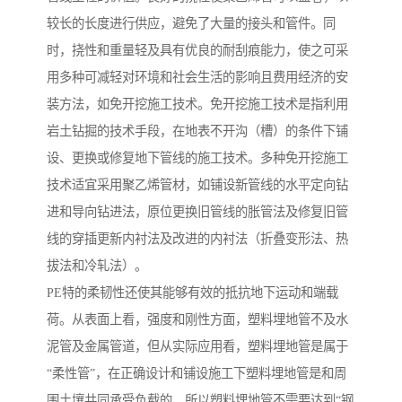
较长的长度进行供应，避免了大量的接头和管件。同
时，挠性和重量轻及具有优良的耐刮痕能力，使之可采
用多种可减轻对环境和社会生活的影响且费用经济的安
装方法，如免开挖施工技术。免开挖施工技术是指利用
岩土钻掘的技术手段，在地表不开沟（槽）的条件下铺
设、更换或修复地下管线的施工技术。多种免开挖施工
技术适宜采用聚乙烯管材，如铺设新管线的水平定向钻
进和导向钻进法，原位更换旧管线的胀管法及修复旧管
线的穿插更新内衬法及改进的内衬法（折叠变形法、热
拔法和冷轧法）。
PE特的柔韧性还使其能够有效的抵抗地下运动和端载
荷。从表面上看，强度和刚性方面，塑料埋地管不及水
泥管及金属管道，但从实际应用看，塑料埋地管是属于
“柔性管”，在正确设计和铺设施工下塑料埋地管是和周
围土壤共同承受负载的。所以塑料埋地管不需要达到“钢