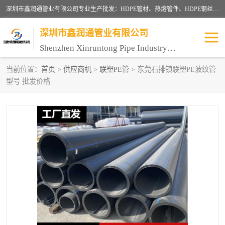
深圳市鑫润通管业有限公司专业生产批发：HDPE管材、热熔管件、HDPE钢丝骨架管、电熔管件、HDPE双壁波纹管、MPP电力管、井盖、PVC管材管件、PPR管材管件等；公司自创建以来，始终秉承“团结、务实、创新、守信”的服务宗旨，凭借专业的服务以及多年的勤奋拼搏，发展成为一家专业销售各种管材管件，绝缘电工套管及配件等系列产品的贸易公司。
深圳市鑫润通管业有限公司
Shenzhen Xinruntong Pipe Industry Co., Ltd
当前位置：
首页
>
供应商机
>
联塑PE管
> 东莞石排镇联塑PE波纹管
型号 批发价格
HDPE管材给水管
HDPE钢丝骨架管
HDPE双壁波纹管
HDPE电力通讯管
UPVC电力通讯管
MPP电力通信管
联塑PVC管
联塑PPR管
联塑PE管
联塑家装红蓝线管