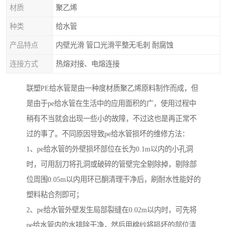
材质
聚乙烯
种类
给水管
产品特点
内壁光滑 管口光滑平整无毛刺 耐腐蚀
连接方式
热熔对接、电熔连接
联塑PE给水管是由一种度材质聚乙烯原料制作而成，但
是由于pe给水管在生活中的应用面积的广，使用过程中
稍有不当就会出现一些小的故障，不过这也是再正常不
过的事了。不同原因导致pe给水管损坏的维修方法：
1、pe给水管的外壁损坏部位在长为0.1m以内的小孔洞
时，可用刮刀将孔洞或破碎的管壁完全剔除掉，剔除部
位周围0.05m以内用环已酮清理干净后，刷耐水性能好的
塑料粘合剂即可；
2、pe给水管外壁发生局部裂缝在0.02m以内时，可先将
pe给水管内的水排除干净，然后用棉纱将损坏的部位清