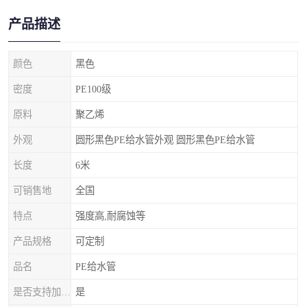
产品描述
颜色
黑色
密度
PE100级
原料
聚乙烯
外观
圆形黑色PE给水管外观 圆形黑色PE给水管
长度
6米
可销售地
全国
特点
强度高,耐腐蚀等
产品规格
可定制
品名
PE给水管
是否支持加工定制
是