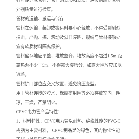
外观质量进行检查。
管材的运输、搬运与储存
管材在运输，装卸或搬运时要小心轻放，不得受到剧烈
撞击。严抛、摔、滚动及烈日曝晒，缆绳与管材接触处
宜有软质材料隔离保护。
管材储存地应平整，堆放整齐，堆放高度不超过1.5m,距
离热源不少于5m。不得露天曝筛分，如露天堆放应加以
遮盖。
管材扩口部位应交叉放置，避免挤压变型。
用于管材连接的胶水，橡胶密封圈等必须存放室内，阴
凉，干燥，严禁明火。
CPVC电力管产品特性：
1、材料特性：CPVC电力管以耐热、绝缘性能的PVC-C
树脂为主要材料， CPVC制品是的绿色，其的物化性能