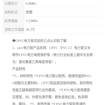
公称压力
0.8MPa
结构形式
挤塑
抗弯强度
3.23MPa
流体工作温度
39.2℃
◆CPVC电力管买前的几点认识和了解
1、cpvc电力管产品名称：CPVC（PVC-C）电力管又长
称作CPVC电力电缆保护管（电力行业标准上面中文名称
为：氯化聚氯乙烯电缆导管）。
产品特性
??1、材料特性 ??CPVC电力管以耐热、绝缘性能的PVC-
C树脂为主要材料， CPVC制品是目前的绿色，其的物化
性能正越来越受到行业的重视。 ??CPVC电力管是硬直
实壁管，内、外壁光滑平整，颜色呈桔红色，色泽明
亮、醒目。 ??2、耐热性能 ??CPVC电力管较普通的