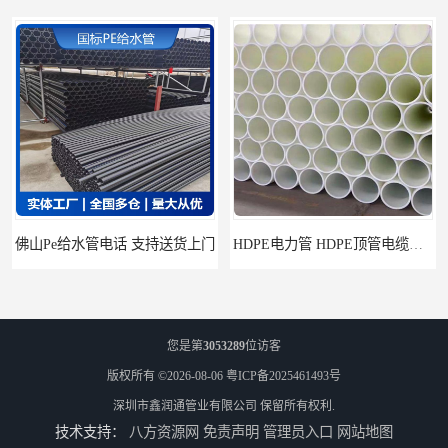
佛山Pe给水管电话 支持送货上门
HDPE电力管 HDPE顶管电缆管保护套管
您是第
3053289
位访客
版权所有 ©2026-08-06
粤ICP备2025461493号
深圳市鑫润通管业有限公司
保留所有权利.
技术支持：
八方资源网
免责声明
管理员入口
网站地图