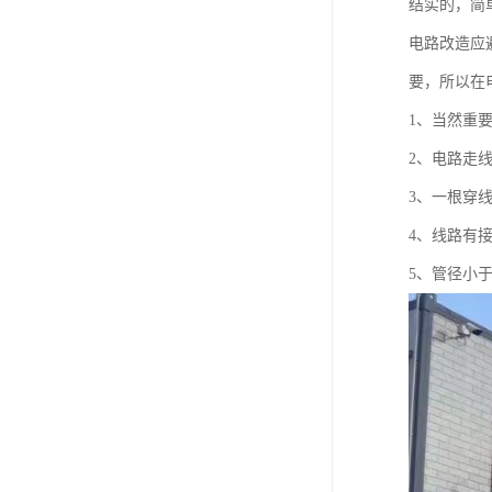
结实的，简
电路改造应
要，所以在
1、当然重
2、电路走
3、一根穿
4、线路有
5、管径小