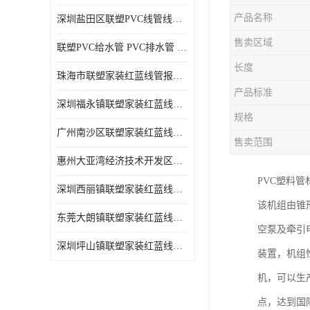
产品名称
深圳盐田区联塑PVC线管线槽厂商 可零售批发
售卖区域
联塑PVC给水管 PVC排水管 PVC线管线槽
长度
珠海市联塑家装红蓝线管报价表 联塑水管供货商
产品标准
深圳福永镇联塑家装红蓝线管价格 支持送货上门
规格
广州南沙区联塑家装红蓝线管批发 库存充足
售卖范围
惠州大亚湾经济技术开发区联塑PPR热水管公司
PVC塑料
深圳西丽镇联塑家装红蓝线管供货商 联塑管道供应
该机组由锥
东莞大朗镇联塑家装红蓝线管电话 联塑管道经销商
空泵及牵引
深圳坪山镇联塑家装红蓝线管型号 来电咨询
装置，机组
机，可以生
点，达到国