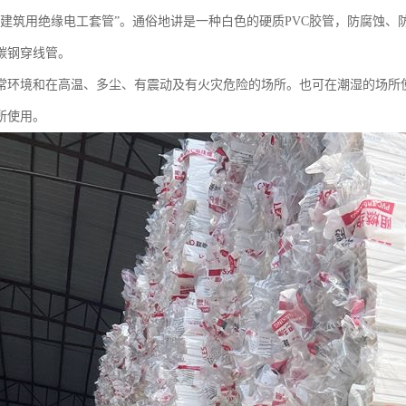
“建筑用绝缘电工套管”。通俗地讲是一种白色的硬质PVC胶管，防腐蚀
碳钢穿线管。
常环境和在高温、多尘、有震动及有火灾危险的场所。也可在潮湿的场所
所使用。