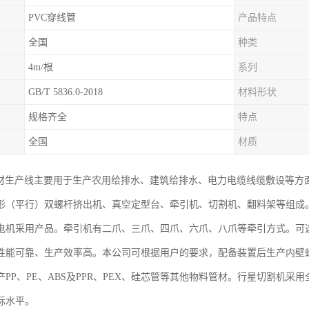
PVC穿线管
产品特点
全国
种类
4m/根
系列
GB/T 5836.0-2018
材料形状
规格齐全
特点
全国
材质
管材生产线主要用于生产农用给排水、建筑给排水、电力电缆线缆敷设等方
形（平行）双螺杆挤出机、真空定型台、牵引机、切割机、翻料架等组成
电机采用产品。牵引机有二爪、三爪、四爪、六爪、八爪等牵引方式。可
性能可靠、生产效率高。本公司可根据用户的要求，配备装置后生产内壁
产PP、PE、ABS及PPR、PEX、硅芯管等其他物料管材。行星切割机
际水平。