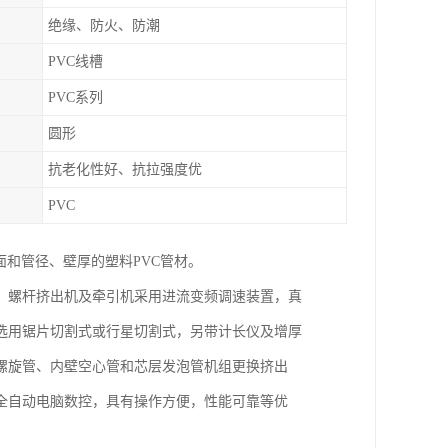
绝缘、防火、防潮
PVC线槽
PVC系列
圆形
抗老化性好、抗拉强度优
PVC
面和管径、壁厚的塑料PVC管材。
。螺杆挤出机及牵引机采用进流变频调速装置，真
选用锯片切割式或行星切割式，另带计长仪及增厚
螺旋管、内壁空心管和芯层发泡管机组更换挤出
采用全自动电脑数控，具有操作方便，性能可靠等优