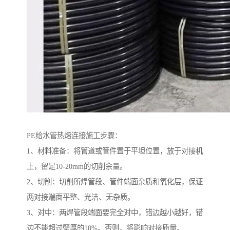
PE给水管热熔连接施工步骤：
1、材料准备：将管道或管件置于平坦位置，放于对接机
上，留足10-20mm的切削余量。
2、切削：切削所焊管段、管件端面杂质和氧化层，保证
两对接端面平整、光洁、无杂质。
3、对中：两焊管段端面要完全对中，错边越小越好，错
边不能超过壁厚的10%。否则，将影响对接质量。