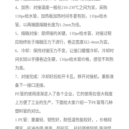
4、加热：对接温度一般在210-230℃之间为宜，采购
110pe给水管，加热板加热时间冬夏有别，110pe给水
管，以两端面熔融长度为1-2mm为佳。
5、熔融对接：是焊接的关键，110pe给水管，对接过程
应始终处于熔融压力下进行，卷边宽度以2-4mm为宜。
6、冷却：保持对接压力不变，让接口缓慢冷却，冷却时
间长短以手摸卷边生硬，110pe给水管价格，感觉不到热
为准。
7、对接完成：冷却好后松开卡瓦，移开对接机，重新准
备下一接口连接。
PE管的使用逐渐走入了各个企业，它的使用在很大程度
上方便了工业的生产，下面给大家介绍一下PE管等几种
塑料管的对比。
1.PE管：重量轻、韧性好，耐低温性能较好，，价格较
便宜，抗冲击强 度高，但抗压 、抗拉强度较低 热溶焊