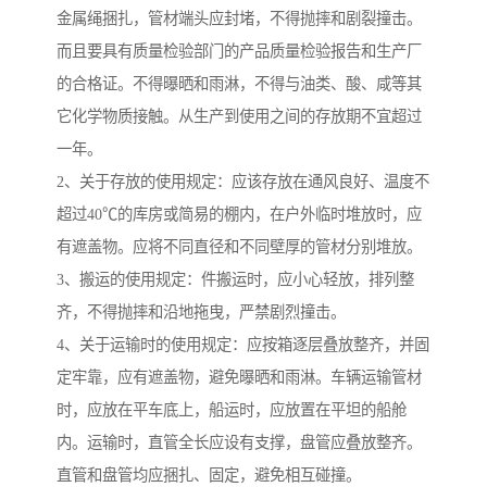
金属绳捆扎，管材端头应封堵，不得抛摔和剧裂撞击。
而且要具有质量检验部门的产品质量检验报告和生产厂
的合格证。不得曝晒和雨淋，不得与油类、酸、咸等其
它化学物质接触。从生产到使用之间的存放期不宜超过
一年。
2、关于存放的使用规定：应该存放在通风良好、温度不
超过40℃的库房或简易的棚内，在户外临时堆放时，应
有遮盖物。应将不同直径和不同壁厚的管材分别堆放。
3、搬运的使用规定：件搬运时，应小心轻放，排列整
齐，不得抛摔和沿地拖曳，严禁剧烈撞击。
4、关于运输时的使用规定：应按箱逐层叠放整齐，并固
定牢靠，应有遮盖物，避免曝晒和雨淋。车辆运输管材
时，应放在平车底上，船运时，应放置在平坦的船舱
内。运输时，直管全长应设有支撑，盘管应叠放整齐。
直管和盘管均应捆扎、固定，避免相互碰撞。