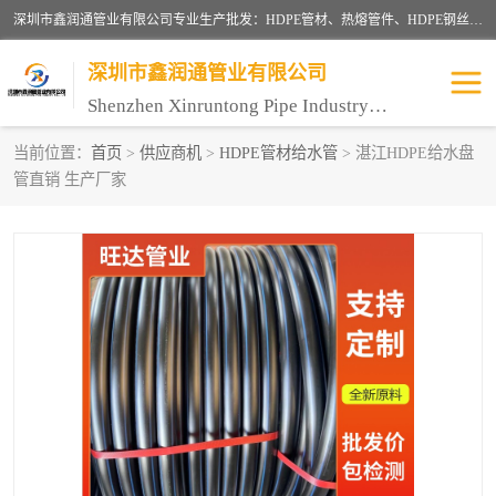
深圳市鑫润通管业有限公司专业生产批发：HDPE管材、热熔管件、HDPE钢丝骨架管、电熔管件、HDPE双壁波纹管、MPP电力管、井盖、PVC管材管件、PPR管材管件等；公司自创建以来，始终秉承“团结、务实、创新、守信”的服务宗旨，凭借专业的服务以及多年的勤奋拼搏，发展成为一家专业销售各种管材管件，绝缘电工套管及配件等系列产品的贸易公司。
深圳市鑫润通管业有限公司
Shenzhen Xinruntong Pipe Industry Co., Ltd
当前位置：
首页
>
供应商机
>
HDPE管材给水管
> 湛江HDPE给水盘
管直销 生产厂家
HDPE管材给水管
HDPE钢丝骨架管
HDPE双壁波纹管
HDPE电力通讯管
UPVC电力通讯管
MPP电力通信管
联塑PVC管
联塑PPR管
联塑PE管
联塑家装红蓝线管