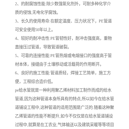
2、的耐腐蚀性能:除少数强氧化剂外，可耐多种化学介
质的侵蚀;无电化学腐蚀。
3、长久的使用寿命:在额定温度、压力状况下，PE管道
可安全使用50年以上。
4、较好的耐冲击性:PE管韧性好，耐冲击强度高，重物
直接压过管道，导致管道破裂。
5、可靠的连接性能:PE管热熔或电熔接口的强度高于管
材本体，接缝由于土壤移动或活载荷的作用断开。
6、良好的施工性能:管道质轻，焊接工艺简单，施工方
便，工程综合造价低。
pe给水管就是一种利用聚乙烯材料加工制作而成的给水
管道,因为这种管道本身所具有的特点,所以如今在给水管
道铺设工程中,这种管道的适用范围是广泛的.随着这种聚
乙烯管道的性能不断提升,如今不仅仅是在给水管道铺设
过程中,就算是在工农业,气体输送以及建筑采暖等等项目