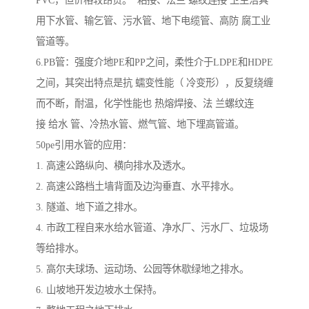
PVC，但价格较昂贵。 粘接、法兰 螺纹连接 卫生洁具
用下水管、输乞管、污水管、地下电缆管、高防 腐工业
管道等。
6.PB管：强度介地PE和PP之间，柔性介于LDPE和HDPE
之间，其突出特点是抗 蠕变性能（ 冷变形），反复绕缠
而不断，耐温，化学性能也 热熔焊接、法 兰螺纹连
接 给水 管、冷热水管、燃气管、地下埋高管道。
50pe引用水管的应用：
1. 高速公路纵向、横向排水及透水。
2. 高速公路档土墙背面及边沟垂直、水平排水。
3. 隧道、地下道之排水。
4. 市政工程自来水给水管道、净水厂、污水厂、垃圾场
等给排水。
5. 高尔夫球场、运动场、公园等休歇绿地之排水。
6. 山坡地开发边坡水土保持。