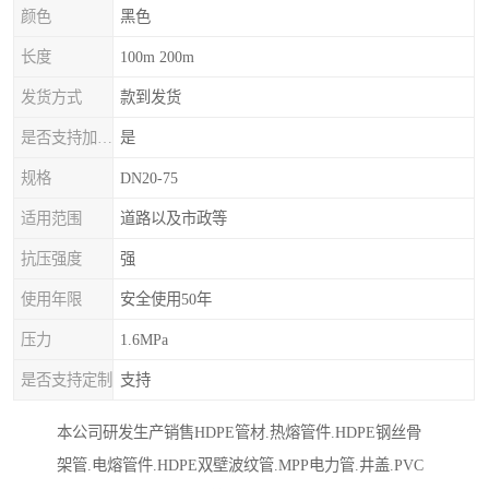
颜色
黑色
长度
100m 200m
发货方式
款到发货
是否支持加工定制
是
规格
DN20-75
适用范围
道路以及市政等
抗压强度
强
使用年限
安全使用50年
压力
1.6MPa
是否支持定制
支持
本公司研发生产销售HDPE管材.热熔管件.HDPE钢丝骨
架管.电熔管件.HDPE双壁波纹管.MPP电力管.井盖.PVC