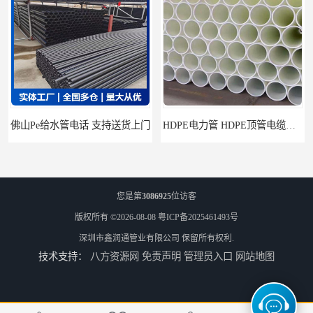
HDPE电力管 HDPE顶管电缆管保护套管
HDPE钢丝骨架管 HDPE给水管自来水管饮用水管
您是第
3086925
位访客
版权所有 ©2026-08-08
粤ICP备2025461493号
深圳市鑫润通管业有限公司
保留所有权利.
技术支持：
八方资源网
免责声明
管理员入口
网站地图
HDPE给水管
佛山Pe给水管电话 支持送货上门