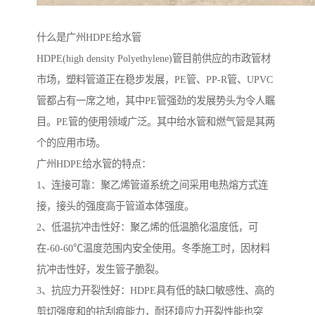
什么是广州HDPE给水管
HDPE(high density Polyethylene)管目前供应的市政管材
市场，塑料管道正在稳步发展，PE管、PP-R管、UPVC
管都占有一席之地，其中PE管强劲的发展势头为令人瞩
目。PE管的使用领域广泛。其中给水管和燃气管是其两
个的应用市场。
广州HDPE给水管的特点：
1、连接可靠：聚乙烯管道系统之间采用电热熔方式连
接，接头的强度高于管道本体强度。
2、低温抗冲击性好：聚乙烯的低温脆化温度低，可
在-60-60℃温度范围内安全使用。冬季施工时，因材料
抗冲击性好，发生管子脆裂。
3、抗应力开裂性好：HDPE具有低的缺口敏感性、高的
剪切强度和的抗刮痕能力，耐环境应力开裂性能也突