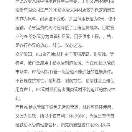
因此改变水质中供水管件至关重要，山东文远环保科技
股份有限公司生产的PE给水管采用材质较为稳定的聚乙
烯作为原料，耐高温不变形，并且每跟长度为6米，便于
运输，节省运费的同时还降低了工程造价成本。巨联管
业的PE给水管分为直管和盘管，用于供水工程，，格，
是各行各界的放心、舒心、安心之选。
众所周知，PE(聚乙烯)材料由于其强度高、耐腐蚀、等
特点，被广泛应用于给水管制造领域。而在PE给水管的
市场中，PE管材拥有着一般管道不能追赶的性能条件。
不管是在抗寒性，耐热性、耐腐蚀性、耐磨性甚至是使
用寿命上，PE管材都拥有者同类管材不能追赶的优良性
能。
而且PE给水管属于绿色无污染管道，材料可循环使用，
又因为生锈，所以不仅有利于环境保护，而且是替代普
通铁给水管的理想管材。南充南鑫塑胶有限公司从事