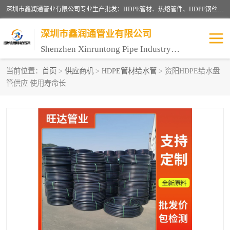
深圳市鑫润通管业有限公司专业生产批发：HDPE管材、热熔管件、HDPE钢丝骨架管、电熔管件、HDPE双壁波纹管、MPP电力管、井盖、PVC管材管件、PPR管材管件等；公司自创建以来，始终秉承“团结、务实、创新、守信”的服务宗旨，凭借专业的服务以及多年的勤奋拼搏，发展成为一家专业销售各种管材管件，绝缘电工套管及配件等系列产品的贸易公司。
深圳市鑫润通管业有限公司
Shenzhen Xinruntong Pipe Industry Co., Ltd
当前位置：
首页
>
供应商机
>
HDPE管材给水管
> 资阳HDPE给水盘
管供应 使用寿命长
HDPE管材给水管
HDPE钢丝骨架管
HDPE双壁波纹管
HDPE电力通讯管
UPVC电力通讯管
MPP电力通信管
联塑PVC管
联塑PPR管
联塑PE管
联塑家装红蓝线管