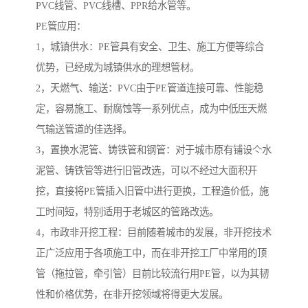
PVC线管、PVC线槽、PPR给水管等。
PE管应用：
1，城镇供水：PE管具有安全、卫生、施工方便等综合
优势，已经成为城镇供水的理想管材。
2，天燃气、输送：PVC由于PE管道连接可靠、性能稳
定，容易施工、耐腐蚀等一系列优点，成为中低压天燃
气输送管道的佳选择。
3，置换水泥管、铸铁管和钢管：对于城市原有铺设亽水
泥管、铸铁管等进行旧管改选，可以不经过大面积开
挖，直接将PE管插入旧管中进行更换，工程造价低，施
工时间短，特别适用于老城区的管路改选。
4，市政非开挖工程：目前随着城市的发展，非开挖技术
正广泛应用于各项施工中，而在非开挖工厂中常用的顶
管（拖拉管，牵引管）目前比较流行用PE管，以为其韧
性和价格优势，在非开挖领域将得更大发展。