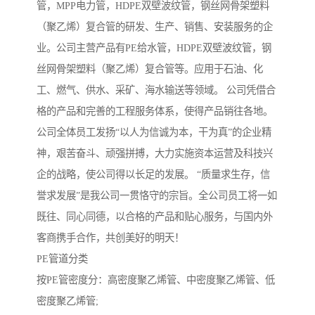
管，MPP电力管，HDPE双壁波纹管，钢丝网骨架塑料
（聚乙烯）复合管的研发、生产、销售、安装服务的企
业。公司主营产品有PE给水管，HDPE双壁波纹管，钢
丝网骨架塑料（聚乙烯）复合管等。应用于石油、化
工、燃气、供水、采矿、海水输送等领域。 公司凭借合
格的产品和完善的工程服务体系，使得产品销往各地。
公司全体员工发扬“以人为信诚为本，干为真”的企业精
神，艰苦奋斗、顽强拼搏，大力实施资本运营及科技兴
企的战略，使公司得以长足的发展。 “质量求生存，信
誉求发展”是我公司一贯恪守的宗旨。全公司员工将一如
既往、同心同德，以合格的产品和贴心服务，与国内外
客商携手合作，共创美好的明天！
PE管道分类
按PE管密度分：高密度聚乙烯管、中密度聚乙烯管、低
密度聚乙烯管;