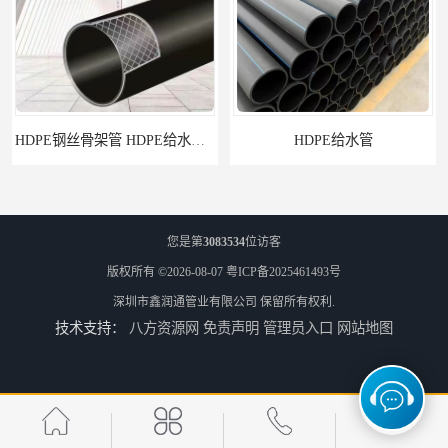
HDPE给水管
您是第
3083534
位访客
版权所有 ©2026-08-07
粤ICP备2025461493号
深圳市鑫润通管业有限公司
保留所有权利.
技术支持：
八方资源网
免责声明
管理员入口
网站地图
佛山Pe给水管电话 支持送货上门
HDPE电力管 HDPE顶管电缆管保护套管