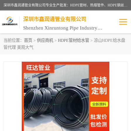
深圳市鑫润通管业有限公司专业生产批发：HDPE管材、热熔管件、HDPE钢丝骨架管、电熔管件、HDPE双壁波纹管、MPP电力管、井盖、PVC管材管件、PPR管材管件等；公司自创建以来，始终秉承“团结、务实、创新、守信”的服务宗旨，凭借专业的服务以及多年的勤奋拼搏，发展成为一家专业销售各种管材管件，绝缘电工套管及配件等系列产品的贸易公司。
深圳市鑫润通管业有限公司
Shenzhen Xinruntong Pipe Industry Co., Ltd
当前位置：
首页
>
供应商机
>
HDPE管材给水管
> 凉山HDPE给水盘
管代理 美观大气
HDPE管材给水管
HDPE钢丝骨架管
HDPE双壁波纹管
HDPE电力通讯管
UPVC电力通讯管
MPP电力通信管
联塑PVC管
联塑PPR管
联塑PE管
联塑家装红蓝线管