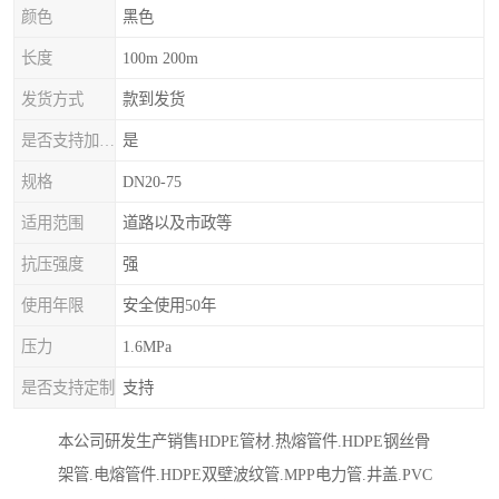
颜色
黑色
长度
100m 200m
发货方式
款到发货
是否支持加工定制
是
规格
DN20-75
适用范围
道路以及市政等
抗压强度
强
使用年限
安全使用50年
压力
1.6MPa
是否支持定制
支持
本公司研发生产销售HDPE管材.热熔管件.HDPE钢丝骨
架管.电熔管件.HDPE双壁波纹管.MPP电力管.井盖.PVC