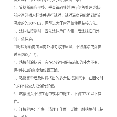
2、管材断面应平整、垂直管轴线并进行倒角处理;粘接
前应画好插入标线并进行试插，试插深度只能插到原定
深度的的1/3～1/2，间隙过大于时严禁使用粘接方法。
3、涂抹粘接剂时，应先涂抹承口内侧，后涂抹插口外
侧，涂抹承。
口时应顺轴向由里向外均匀涂抹适量，不得漏涂或涂抹
过量(200g/m2)。
4、粘接剂涂抹后，宜在1分钟内保持施加的外力不变，
保持接口的直度和位置正确。
5、粘接完毕后及时将挤出的多余粘接剂擦净，在固化时
间内不得受力或强行加载。
6、粘接接头不得在雨中或水中施工，不得在5℃以下操
作。
7、连接程序：准备→清理工作面→试插→刷粘接剂→粘