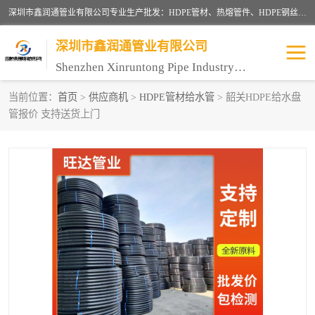
深圳市鑫润通管业有限公司专业生产批发：HDPE管材、热熔管件、HDPE钢丝骨架管、电熔管件、HDPE双壁波纹管、MPP电力管、井盖、PVC管材管件、PPR管材管件等；公司自创建以来，始终秉承“团结、务实、创新、守信”的服务宗旨，凭借专业的服务以及多年的勤奋拼搏，发展成为一家专业销售各种管材管件，绝缘电工套管及配件等系列产品的贸易公司。
深圳市鑫润通管业有限公司
Shenzhen Xinruntong Pipe Industry Co., Ltd
当前位置：
首页
>
供应商机
>
HDPE管材给水管
> 韶关HDPE给水盘
管报价 支持送货上门
HDPE管材给水管
HDPE钢丝骨架管
HDPE双壁波纹管
HDPE电力通讯管
UPVC电力通讯管
MPP电力通信管
联塑PVC管
联塑PPR管
联塑PE管
联塑家装红蓝线管