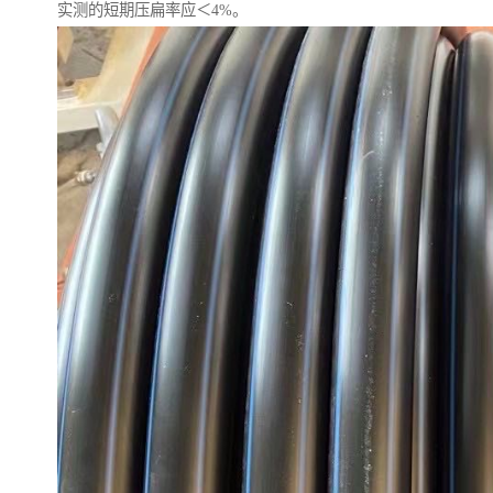
实测的短期压扁率应＜4%。