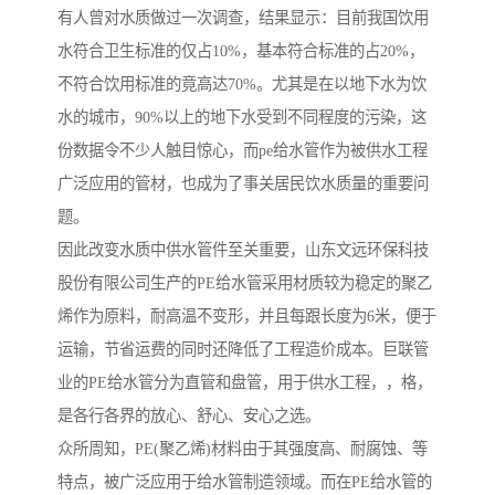
有人曾对水质做过一次调查，结果显示：目前我国饮用
水符合卫生标准的仅占10%，基本符合标准的占20%，
不符合饮用标准的竟高达70%。尤其是在以地下水为饮
水的城市，90%以上的地下水受到不同程度的污染，这
份数据令不少人触目惊心，而pe给水管作为被供水工程
广泛应用的管材，也成为了事关居民饮水质量的重要问
题。
因此改变水质中供水管件至关重要，山东文远环保科技
股份有限公司生产的PE给水管采用材质较为稳定的聚乙
烯作为原料，耐高温不变形，并且每跟长度为6米，便于
运输，节省运费的同时还降低了工程造价成本。巨联管
业的PE给水管分为直管和盘管，用于供水工程，，格，
是各行各界的放心、舒心、安心之选。
众所周知，PE(聚乙烯)材料由于其强度高、耐腐蚀、等
特点，被广泛应用于给水管制造领域。而在PE给水管的