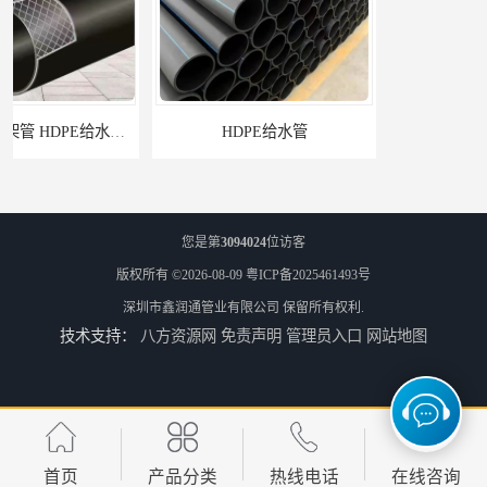
HDPE给水管
佛山Pe给水管电话 支持送货上门
您是第
3094024
位访客
版权所有 ©2026-08-09
粤ICP备2025461493号
深圳市鑫润通管业有限公司
保留所有权利.
技术支持：
八方资源网
免责声明
管理员入口
网站地图
HDPE电力管 HDPE顶管电缆管保护套管
HDPE钢丝骨架管 HDPE给水管自来水管饮用水管
首页
产品分类
热线电话
在线咨询