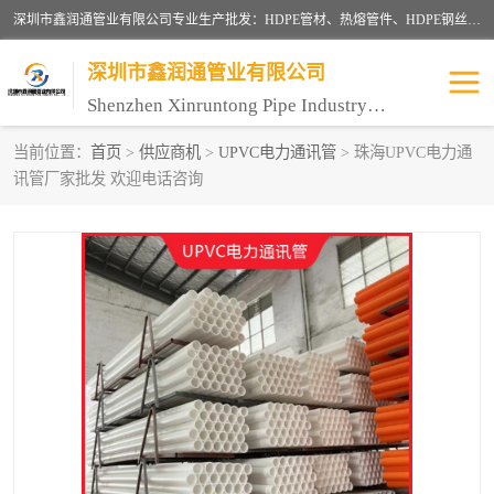
深圳市鑫润通管业有限公司专业生产批发：HDPE管材、热熔管件、HDPE钢丝骨架管、电熔管件、HDPE双壁波纹管、MPP电力管、井盖、PVC管材管件、PPR管材管件等；公司自创建以来，始终秉承“团结、务实、创新、守信”的服务宗旨，凭借专业的服务以及多年的勤奋拼搏，发展成为一家专业销售各种管材管件，绝缘电工套管及配件等系列产品的贸易公司。
深圳市鑫润通管业有限公司
Shenzhen Xinruntong Pipe Industry Co., Ltd
当前位置：
首页
>
供应商机
>
UPVC电力通讯管
> 珠海UPVC电力通
讯管厂家批发 欢迎电话咨询
HDPE管材给水管
HDPE钢丝骨架管
HDPE双壁波纹管
HDPE电力通讯管
UPVC电力通讯管
MPP电力通信管
联塑PVC管
联塑PPR管
联塑PE管
联塑家装红蓝线管