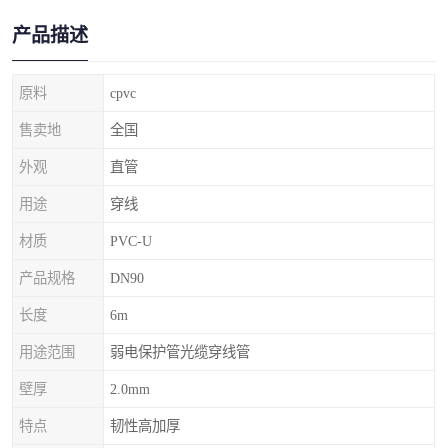
产品描述
原料
cpvc
售卖地
全国
外观
直管
用途
穿线
材质
PVC-U
产品规格
DN90
长度
6m
用途范围
弱电保护管光缆穿线管
壁厚
2.0mm
特点
韧性高加厚