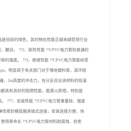
VC制品是目前的绿色，其的物化性能正越来越受到行业
目。 ??2、耐热性能 ??CPVC电力管较普通的
强度。 ??3、绝缘性能 ??CPVC电力管能经受
1Okpa，明显高于有关部门对于埋地塑料管，其环刚
kg重锤，2m高度的冲击力，充分反应出该材料的低温
C材料都具有良好的阻燃性能，能离火即熄。特别是
??7、安装性能 ??CPVC电力管重量轻、强度
弹性密封橡胶圈承插式连接，安装连接方便、快
用寿命长 ??CPVC电力管材料耐腐蚀、抗老