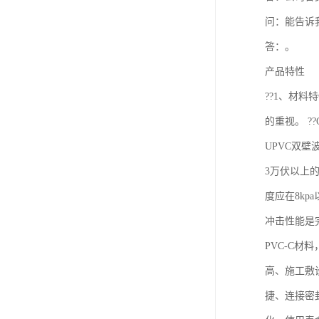
问：能告诉
答：。
产品特性
??1、材料
的重视。 ?
UPVC双壁
3万伏以上的
度应在8kp
冲击性能是完
PVC-C材
高、施工敷
捷、连接密