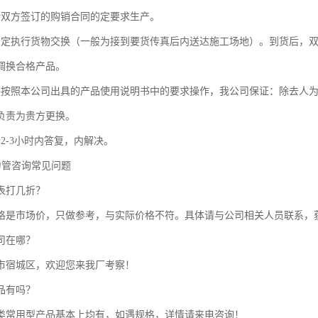
行双方签订的购销合同的定要求生产。
约定执行货物交换（一般为接到要货传真后内送达施工场地）。到货后，
调换合格产品。
格按照本公司出具的产品使用说明书中的要求操作，我公司保证：除去人
负责为贵方更换。
2-3小时内答复，内解决。
力管咨询常见问题
表打几折？
格是市场价，只做参考，与实际价格不符。具体请与公司相关人员联系，
司在哪？
市宿城区，欢迎您来我厂考察！
品有吗？
类常用型产品基本上均有，如遇规格，详情请来电咨询！