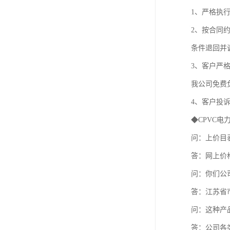
1、严格执
2、按合同
条件退回并
3、客户严
我公司免费
4、客户投诉
◆CPVC电
问：上价目
答：网上价
问：你们公
答：江苏省
问：这种产
答：公司各