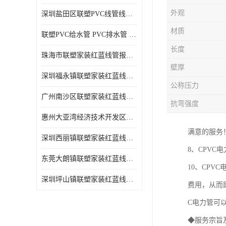
外观
深圳盐田区联塑PVC线管线槽厂商 可零售批发
材质
联塑PVC给水管 PVC排水管 PVC线管线槽
长度
珠海市联塑家装红蓝线管报价表 联塑水管供货商
壁厚
深圳福永镇联塑家装红蓝线管价格 支持送货上门
公称压力
广州南沙区联塑家装红蓝线管批发 库存充足
抗弯强度
惠州大亚湾经济技术开发区联塑PPR热水管公司
满意的服务
深圳西丽镇联塑家装红蓝线管供货商 联塑管道供应
8、CPV
东莞大朗镇联塑家装红蓝线管电话 联塑管道经销商
10、CP
深圳坪山镇联塑家装红蓝线管型号 来电咨询
费用，从而
C电力管可
◆服务宗旨