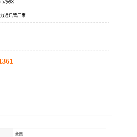
市宝安区
电力通讯管厂家
1361
全国