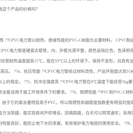
我这个产品的价格吗？
特性 ??CPVC电力管以耐热、绝缘性能的PVC-C树脂为主要材料， CP
?CPVC电力管是硬直实壁管，内、外壁光滑平整，颜色呈桔红色，色泽明亮、醒
波纹管耐热温度提高15℃，能在93℃以上的环境下，保持不变形，且具有足够的
高压。 ??4、抗压性能 ??CPVC电力管经过材料改性，产品环刚度达到
a以上的规定。 ??5、抗冲击强度高 ??CPVC电力管在0℃温度下能经受1
全能适用于施工环境条件下的要求。 ??6、阻燃性能 ??PVC和PVC-
料，由于它的氯含量明显高于PVC，所以阻燃性和烟密度指数更有明显的提高。 
设方法简捷，能实现夜间开挖埋设，回填路面，白天可以照常通车；采用
封性能良好，能防止地下水的渗漏，有效保护电力电缆的使用安全。 ??8、使