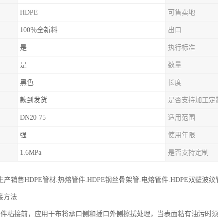
HDPE
可售卖地
100％全新料
出口
是
执行标准
是
数量
黑色
长度
款到发货
是否支持加工定
DN20-75
适用范围
强
使用年限
1.6MPa
是否支持定制
产销售HDPE管材.热熔管件.HDPE钢丝骨架管.电熔管件.HDPE双壁波纹管.
接方法
管件粘接前，应用干布将承口侧和插口外侧擦拭处理，当表面粘有油污时