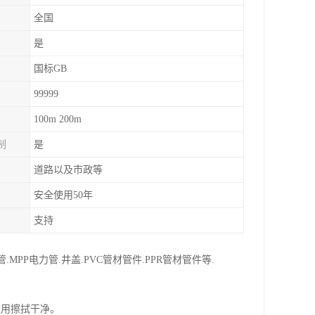
全国
是
国标GB
99999
100m 200m
制
是
道路以及市政等
安全使用50年
支持
MPP电力管.井盖.PVC管材管件.PPR管材管件等.
须用擦拭干净。