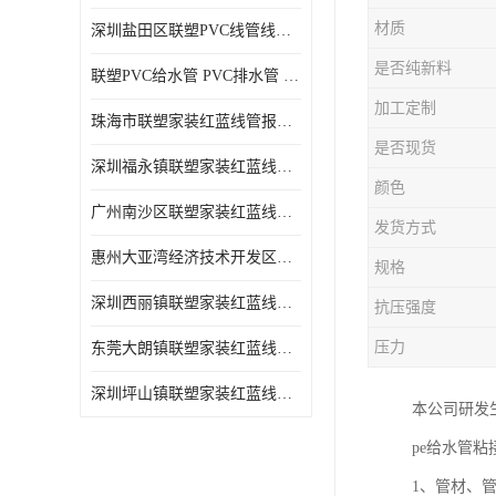
材质
深圳盐田区联塑PVC线管线槽厂商 可零售批发
是否纯新料
联塑PVC给水管 PVC排水管 PVC线管线槽
加工定制
珠海市联塑家装红蓝线管报价表 联塑水管供货商
是否现货
深圳福永镇联塑家装红蓝线管价格 支持送货上门
颜色
广州南沙区联塑家装红蓝线管批发 库存充足
发货方式
惠州大亚湾经济技术开发区联塑PPR热水管公司
规格
深圳西丽镇联塑家装红蓝线管供货商 联塑管道供应
抗压强度
压力
东莞大朗镇联塑家装红蓝线管电话 联塑管道经销商
深圳坪山镇联塑家装红蓝线管型号 来电咨询
本公司研发生
pe给水管粘
1、管材、