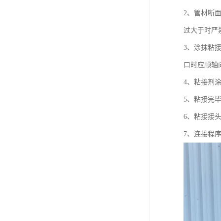
2、管材断
过大于时严
3、涂抹粘
口时应顺轴向
4、粘接剂
5、粘接完
6、粘接接
7、连接程