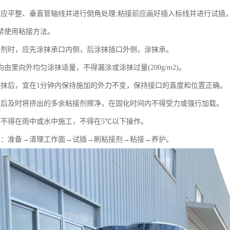
面应平整、垂直管轴线并进行倒角处理;粘接前应画好插入标线并进行试插，试
禁使用粘接方法。
接剂时，应先涂抹承口内侧，后涂抹插口外侧，涂抹承。
由里向外均匀涂抹适量，不得漏涂或涂抹过量(200g/m2)。
涂抹后，宜在1分钟内保持施加的外力不变，保持接口的直度和位置正确。
毕后及时将挤出的多余粘接剂擦净，在固化时间内不得受力或强行加载。
头不得在雨中或水中施工，不得在5℃以下操作。
序：准备→清理工作面→试插→刷粘接剂→粘接→养护。