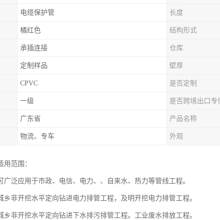
电缆保护管
长度
橘红色
结构形式
承插连接
仓库
定制样品
壁厚
CPVC
是否定制
一级
是否跨境出口专
广东省
产品名称
物流、专车
外观
管适用范围：
管可广泛应用于市政、电信、电力、、自来水、热力等管线工程。
管城乡非开挖水平定向钻进电力排管工程，及明开挖电力排管工程。
管城乡非开挖水平定向钻进下水排污排管工程。工业废水排放工程。