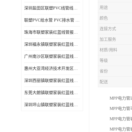
用途
深圳盐田区联塑PVC线管线槽厂商 可零售批发
颜色
联塑PVC给水管 PVC排水管 PVC线管线槽
连接方式
珠海市联塑家装红蓝线管报价表 联塑水管供货商
加工服务
深圳福永镇联塑家装红蓝线管价格 支持送货上门
材质/用料
广州南沙区联塑家装红蓝线管批发 库存充足
等级
惠州大亚湾经济技术开发区联塑PPR热水管公司
省份
深圳西丽镇联塑家装红蓝线管供货商 联塑管道供应
配送
东莞大朗镇联塑家装红蓝线管电话 联塑管道经销商
MPP电力
深圳坪山镇联塑家装红蓝线管型号 来电咨询
MPP电力
MPP电力
MPP电力