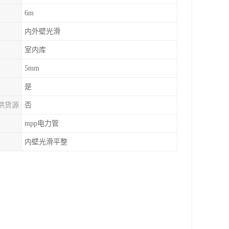
6m
内外壁光滑
室内库
5mm
是
供货源
否
mpp电力管
内壁光滑平整