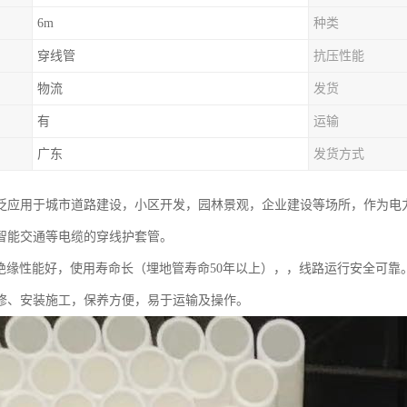
6m
种类
穿线管
抗压性能
物流
发货
有
运输
广东
发货方式
广泛应用于城市道路建设，小区开发，园林景观，企业建设等场所，作为电
智能交通等电缆的穿线护套管。
电绝缘性能好，使用寿命长（埋地管寿命50年以上），，线路运行安全可靠
修、安装施工，保养方便，易于运输及操作。