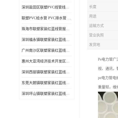
长度
深圳盐田区联塑PVC线管线槽厂商 可零售批发
用途
联塑PVC给水管 PVC排水管 PVC线管线槽
运输方式
珠海市联塑家装红蓝线管报价表 联塑水管供货商
营业执照
深圳福永镇联塑家装红蓝线管价格 支持送货上门
发货地
广州南沙区联塑家装红蓝线管批发 库存充足
Pe电力管
惠州大亚湾经济技术开发区联塑PPR热水管公司
视、通讯，
深圳西丽镇联塑家装红蓝线管供货商 联塑管道供应
pe电力管
东莞大朗镇联塑家装红蓝线管电话 联塑管道经销商
重量轻，维
深圳坪山镇联塑家装红蓝线管型号 来电咨询