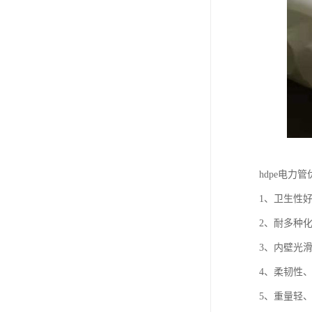
hdpe电力
1、卫生性
2、耐多种
3、内壁光
4、柔韧性
5、重量轻