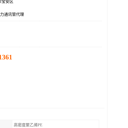
市宝安区
电力通讯管代理
1361
高密度聚乙烯PE