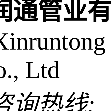
润通管业
Xinruntong
., Ltd
咨询热线: