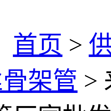
：
首页
>
丝骨架管
>