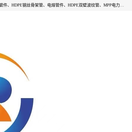
深圳市鑫润通管业有限公司专业生产批发：HDPE管材、热熔管件、HDPE钢丝骨架管、电熔管件、HDPE双壁波纹管、MPP电力管、井盖、PVC管材管件、PPR管材管件等；公司自创建以来，始终秉承“团结、务实、创新、守信”的服务宗旨，凭借专业的服务以及多年的勤奋拼搏，发展成为一家专业销售各种管材管件，绝缘电工套管及配件等系列产品的贸易公司。