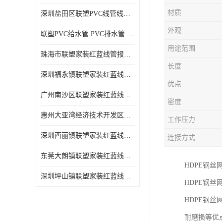
材质
深圳盐田区联塑PVC线管线槽厂商 可零售批发
外观
联塑PVC给水管 PVC排水管 PVC线管线槽
用途范围
珠海市联塑家装红蓝线管报价表 联塑水管供货商
长度
深圳福永镇联塑家装红蓝线管价格 支持送货上门
优点
广州南沙区联塑家装红蓝线管批发 库存充足
密度
惠州大亚湾经济技术开发区联塑PPR热水管公司
工作压力
深圳西丽镇联塑家装红蓝线管供货商 联塑管道供应
连接方式
东莞大朗镇联塑家装红蓝线管电话 联塑管道经销商
HDPE钢
深圳坪山镇联塑家装红蓝线管型号 来电咨询
HDPE钢
HDPE钢
耐磨损等优