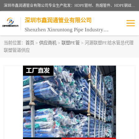
深圳市鑫润通管业有限公司专业生产批发：HDPE管材、热熔管件、HDPE钢丝骨架管、电熔管件、HDPE双壁波纹管、MPP电力管、井盖、PVC管材管件、PPR管材管件等；公司自创建以来，始终秉承“团结、务实、创新、守信”的服务宗旨，凭借专业的服务以及多年的勤奋拼搏，发展成为一家专业销售各种管材管件，绝缘电工套管及配件等系列产品的贸易公司。
深圳市鑫润通管业有限公司
Shenzhen Xinruntong Pipe Industry Co., Ltd
当前位置：
首页
>
供应商机
>
联塑PE管
> 河源联塑PE给水管总代理
联塑管道供应
HDPE管材给水管
HDPE钢丝骨架管
HDPE双壁波纹管
HDPE电力通讯管
UPVC电力通讯管
MPP电力通信管
联塑PVC管
联塑PPR管
联塑PE管
联塑家装红蓝线管