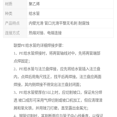
材质
聚乙烯
种类
给水管
产品特点
内壁光滑 管口光滑平整无毛刺 耐腐蚀
连接方式
热熔对接、电熔连接
联塑PE给水管的详细焊接步骤：
1、PE给水管焊接时，将两管轴线对中，先将两管端部
点焊固定；
2、PE给水管与法兰盘焊接，应先将给水管插入法兰盘
内，点焊后用角尺找正，找平后再焊接。法兰盘应两面
焊接，其内侧焊接不得突出法兰盘封闭面；
3、PE给水管壁厚在5以上时，应切割坡口，保证充分焊
透.坡口成形可采用气焊切割或坡口机加工，但应清理渣
屑和氧化铁，并用锉刀打磨，直至露出金属光；
4、钢管切割时，其割断面应与管子中心线垂直，以保证