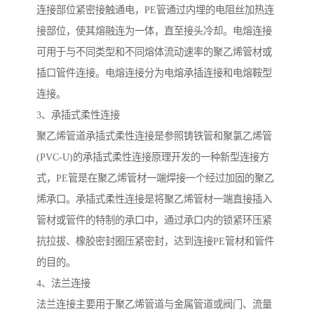
连接部位紧密接触通电，PE管通过内埋的电阻丝加热连
接部位，使其熔融连为一体，直至接头冷却。电熔连接
可用于与不同类型和不同熔体流动速率的聚乙烯管材或
插口管件连接。电熔连接分为电熔承插连接和电熔鞍型
连接。
3、承插式柔性连接
聚乙烯管道承插式柔性连接是参照铸铁管和聚氯乙烯管
(PVC-U)的承插式柔性连接原理开发的一种新型连接方
式，PE管是在聚乙烯管材一端焊接一个经过加固的聚乙
烯承口。承插式柔性连接是将聚乙烯管材一端直接插入
管材或管件的特制的承口中，通过承口内的锁紧环压紧
抗拉拔、橡胶密封圈压紧密封，达到连接PE管材和管件
的目的。
4、法兰连接
法兰连接主要用于聚乙烯管道与金属管道或阀门、流量