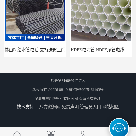
HDPE电力管 HDPE顶管电缆管保护套管
HDPE钢丝骨架管 HDPE给水管自来水管饮用水管
您是第
3108990
位访客
版权所有 ©2026-08-10
粤ICP备2025461493号
深圳市鑫润通管业有限公司
保留所有权利.
技术支持：
八方资源网
免责声明
管理员入口
网站地图
HDPE给水管
佛山Pe给水管电话 支持送货上门