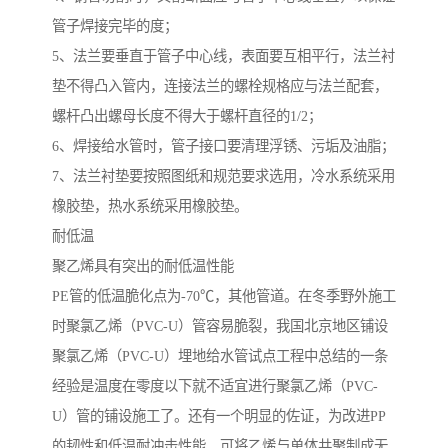
管子焊接完毕的度；
5、法兰要垂直于管子中心线，表面要互相平行，法兰衬
垫不得凸入管内，连接法兰的螺栓规格应与法兰配套，
螺杆凸出螺母长度不得大于螺杆直径的1/2；
6、焊接给水管时，管子接口要清理浮锈、污垢及油脂；
7、法兰衬垫要按照图纸和规范要求选用，冷水系统采用
橡胶垫，热水系统采用橡胶垫。
耐低温
聚乙烯具有突出的耐低温性能
PE管的低温脆化点为-70℃，其他管道。在冬季野外施工
时聚氯乙烯（PVC-U）管容易脆裂，我国北京地区铺设
聚氯乙烯（PVC-U）埋地给水管试点工程中总结的一条
经验是温度在零度以下就不适宜进行聚氯乙烯（PVC-
U）管的铺设施工了。还有一个明显的佐证，为改进PP
的韧性和低温耐冲击性能，可将乙烯与单体共聚制成无