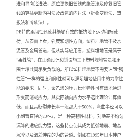
进和导向钻进法，原位更换旧管线的胀管法及修复旧管
线的穿插更新内衬法及改进的内衬法（折叠变形法、热
拔法和冷轧法）。
PE特的柔韧性还使其能够有效的抵抗地下运动和端载
荷。从表面上看，强度和刚性方面，塑料埋地管不及水
泥管及金属管道，但从实际应用看，塑料埋地管是属于
“柔性管”，在正确设计和铺设施工下塑料埋地管是和周
围土壤共同承受负载的。所以塑料埋地管不需要达到“钢
性管”一样的强度和刚性就可以满足埋地使用中的力学性
能的要求。同时，聚乙烯的压力松弛特性可有效地通过
形变而消耗应力，其实际轴向应力水平远比理论计算值
低，而且其断裂伸长率一般都大于500%，弯曲半径可以
小到管直径的20～2，是一种高韧性材料，对地基不均匀
沉降的适应能力强，这些特点使其成为抵御地震、地基
沉降以及温差伸缩的为的管道。例如在1995年日本神户