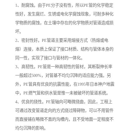
1、耐腐蚀。由于PE分子没有性，所以PE管的化学稳定
性好，发生腐烂、生锈或电化学腐蚀现象，可耐多种化
学物质的腐蚀，在土壤中存在的化学物质对管道造成损
坏。
2、密封性好。PE管道主要采用熔接方式（热熔或电
熔）连接，本质上保证了接口材质、结构与管体本身的
同一性，实现了接口与管材的一体化。
3、高韧性。PE管是一种高韧性的管材，其断裂伸长率
一般超过500%，对管基不均匀沉降的适应能力强。另
外，PE管具有优良的抗震性能，在1995年日本神户地震
中，PE燃气管和供水管是惟一未被破坏的管道系统。
4、优良的挠性。PE管轴向可略微挠曲，因此，工程上
可通过改变管道走向的方式绕过障碍物，可以不用管件
而直接铺在略微不直的沟槽内，且不受地面一定程度不
均匀沉降的影响。