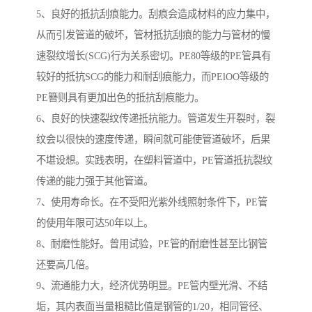
5、良好的抵抗刮痕能力。刮痕会造成材料的应力集中，
从而引发管道的破坏，管材抵抗刮痕的能力与管材的慢
速裂纹增长(SCG)行为关系密切。PE80等级的PE管具有
较好的抵抗SCG的能力和耐刮痕能力，而PElOO等级的
PE簪则具有更加出色的抵抗刮痕能力。
6、良好的快速裂纹传递抵抗能力。管道发生开裂时，裂
纹会以很快的速度传递，瞬间就可能使管道破坏，后果
不堪设想。实践表明，在塑料管道中，PE管道抵抗裂纹
传递的能力强于其他管道。
7、使用寿命长。在不受阳光紫外线照射条件下，PE管
的使用年限可达50年以上。
8、耐磨性能好。曾用试验，PE管的耐磨性甚至比钢管
还要高几倍。
9、流通能力大，经济优势明显。PE管内壁光滑、不结
垢，其内表面当量粗糙比值是钢管的1/20，相同管径、