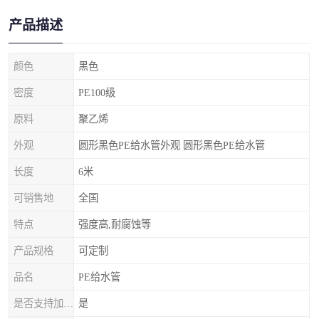
产品描述
颜色
黑色
密度
PE100级
原料
聚乙烯
外观
圆形黑色PE给水管外观 圆形黑色PE给水管
长度
6米
可销售地
全国
特点
强度高,耐腐蚀等
产品规格
可定制
品名
PE给水管
是否支持加工定制
是