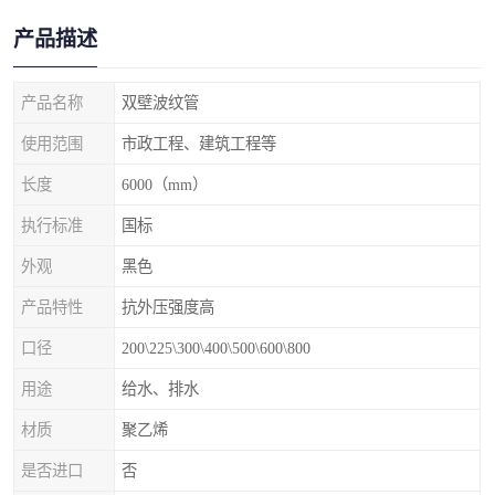
产品描述
产品名称
双壁波纹管
使用范围
市政工程、建筑工程等
长度
6000（mm）
执行标准
国标
外观
黑色
产品特性
抗外压强度高
口径
200\225\300\400\500\600\800
用途
给水、排水
材质
聚乙烯
是否进口
否