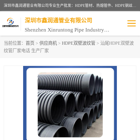
深圳市鑫润通管业有限公司专业生产批发：HDPE管材、热熔管件、HDPE钢丝骨架管、电熔管件、HDPE双壁波纹管、MPP电力管、井盖、PVC管材管件、PPR管材管件等；公司自创建以来，始终秉承“团结、务实、创新、守信”的服务宗旨，凭借专业的服务以及多年的勤奋拼搏，发展成为一家专业销售各种管材管件，绝缘电工套管及配件等系列产品的贸易公司。
深圳市鑫润通管业有限公司
Shenzhen Xinruntong Pipe Industry Co., Ltd
当前位置：
首页
>
供应商机
>
HDPE双壁波纹管
> 汕尾HDPE双壁波
纹管厂家电话 生产厂家
HDPE管材给水管
HDPE钢丝骨架管
HDPE双壁波纹管
HDPE电力通讯管
UPVC电力通讯管
MPP电力通信管
联塑PVC管
联塑PPR管
联塑PE管
联塑家装红蓝线管