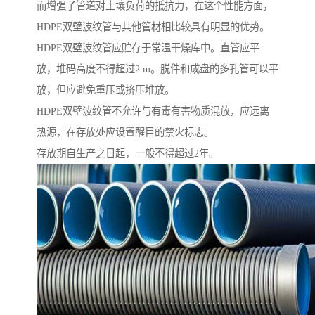
而增强了管道对土壤负荷的抵抗力，在这个性能方面，
HDPE双壁波纹管与其他管材相比较具有明显的优势。
HDPE双壁波纹管应贮存于常温干燥库中。直管应平
放，堆码高度不得超过2 m。脱件和成盘的多孔管可以平
放，但应避免重压或挤压堆放。
HDPE双壁波纹管不允许与有毒有害物质混放，应远离
热源，在存放处应设置醒目的禁火标志。
存放期自生产之日起，一般不得超过2年。