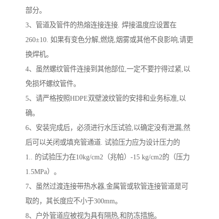
部分。
3、管道及管件的热熔连接连接. 焊接温度应设置在
260±10. 如果有变色分解,燃烧,烟雾或其他不良影响,请更
换焊机。
4、虽然螺纹管件连接到其他部位,一定不要拧得过紧,以
免损坏螺纹管件。
5、请严格按照HDPE双壁波纹管的安排和业务标准,以
确。
6、安装完成后，必须进行水压试验,以确定没有泄漏,然
后可以关闭或填充管通道. 试验压力应为设计压力的
1.. 的试验压力在10kg/cm2（兆帕）-15 kg/cm2的（压力
1.5MPa）。
7、虽然过渡连接带热水器,金属管或软管连接管道是可
取的，其长度应不小于300mm。
8、户外管道应被视为具有隔热,和防冻措施。