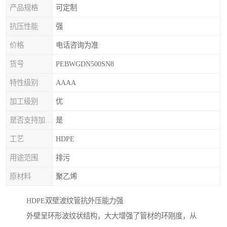
产品规格
可定制
抗压性能
强
价格
电话咨询为准
货号
PEBWGDN500SN8
特性级别
AAAA
加工级别
优
是否支持加印LOGO
是
工艺
HDPE
用途范围
排污
原材料
聚乙烯
HDPE双壁波纹管抗外压能力强
外壁呈环形波纹状结构，大大增强了管材的环刚度，从