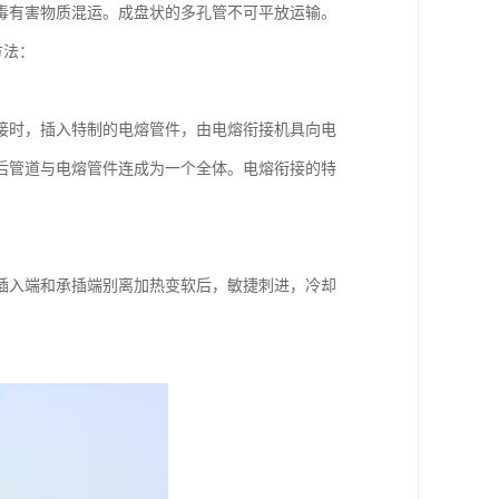
毒有害物质混运。成盘状的多孔管不可平放运输。
方法：
接时，插入特制的电熔管件，由电熔衔接机具向电
后管道与电熔管件连成为一个全体。电熔衔接的特
插入端和承插端别离加热变软后，敏捷刺进，冷却