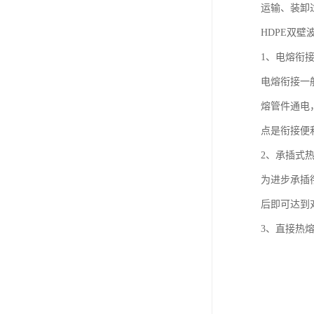
运输、装卸
HDPE双
1、电熔衔
电熔衔接一
熔管件通电
点是衔接便
2、承插式
为进步承插
后即可达到
3、直接热