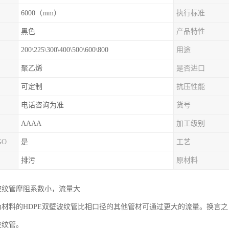
6000（mm）
执行标准
黑色
产品特性
200\225\300\400\500\600\800
用途
聚乙烯
是否进口
可定制
抗压性能
电话咨询为准
货号
AAAA
加工级别
GO
是
工艺
排污
原材料
壁波纹管摩阻系数小，流量大
E为材料的HDPE双壁波纹管比相口径的其他管材可通过更大的流量。换言
波纹管。