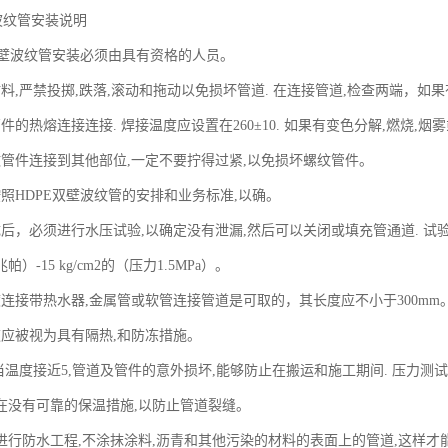
波纹管安装说明
E双壁波纹管安装必须由具有资格的人员。
材料,严禁投掷,跌落,滚动和拖动以免损坏管道. 在连接管道,检查两端，
件的热熔连接连接. 焊接温度应设置在260±10. 如果有变色分解,燃烧,
纹管件连接到其他部位,一定不要拧得过紧,以免损坏螺纹管件。
按照HDPE双壁波纹管的安排和业务标准,以确。
后，必须进行水压试验,以确定没有泄漏,然后可以关闭或填充管通道. 试验
（兆帕）-15 kg/cm2的（压力1.5MPa）。
渡连接带热水器,金属管或软管连接管道是可取的，其长度应不小于300mm
道应被视为具有隔热,和防冻措施。
,当温度接近5,管道及管件的意外损坏,能够防止在搬运和施工期间. 压力测
在没有可靠的保温措施,以防止管道裂缝。
时进行防水工程,不涂抹涂料,沥青和其他污染的材料的表面上的管道,这样才