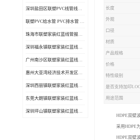
长度
深圳盐田区联塑PVC线管线槽厂商 可零售批发
外观
联塑PVC给水管 PVC排水管 PVC线管线槽
口径
珠海市联塑家装红蓝线管报价表 联塑水管供货商
材质
深圳福永镇联塑家装红蓝线管价格 支持送货上门
产品规格
广州南沙区联塑家装红蓝线管批发 库存充足
价格
惠州大亚湾经济技术开发区联塑PPR热水管公司
特性级别
深圳西丽镇联塑家装红蓝线管供货商 联塑管道供应
是否支持加印LO
用途范围
东莞大朗镇联塑家装红蓝线管电话 联塑管道经销商
深圳坪山镇联塑家装红蓝线管型号 来电咨询
HDPE双
采用HDP
HDPE双壁