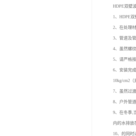
HDPE双壁
1、HDP
2、在处理
3、管道及管
4、虽然螺
5、请严格
6、安装完成
10kg/cm2
7、虽然过
8、户外管
9、在冬季
内的水排放
10、的同