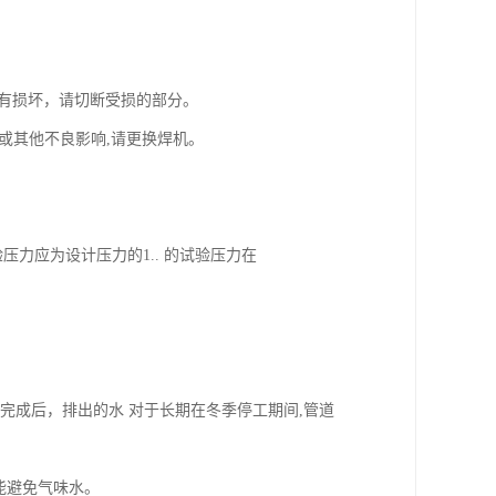
如果有损坏，请切断受损的部分。
烟雾或其他不良影响,请更换焊机。
压力应为设计压力的1.. 的试验压力在
。
试完成后，排出的水 对于长期在冬季停工期间,管道
能避免气味水。