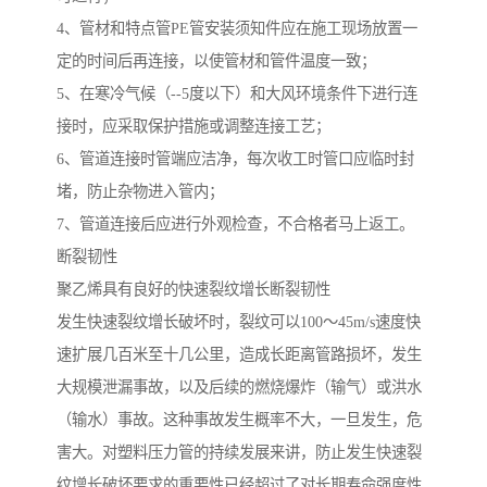
4、管材和特点管PE管安装须知件应在施工现场放置一
定的时间后再连接，以使管材和管件温度一致；
5、在寒冷气候（--5度以下）和大风环境条件下进行连
接时，应采取保护措施或调整连接工艺；
6、管道连接时管端应洁净，每次收工时管口应临时封
堵，防止杂物进入管内；
7、管道连接后应进行外观检查，不合格者马上返工。
断裂韧性
聚乙烯具有良好的快速裂纹增长断裂韧性
发生快速裂纹增长破坏时，裂纹可以100～45m/s速度快
速扩展几百米至十几公里，造成长距离管路损坏，发生
大规模泄漏事故，以及后续的燃烧爆炸（输气）或洪水
（输水）事故。这种事故发生概率不大，一旦发生，危
害大。对塑料压力管的持续发展来讲，防止发生快速裂
纹增长破坏要求的重要性已经超过了对长期寿命强度性