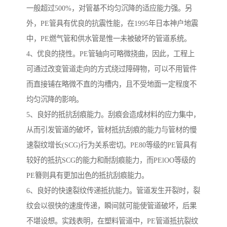
一般超过500%，对管基不均匀沉降的适应能力强。另
外，PE管具有优良的抗震性能，在1995年日本神户地震
中，PE燃气管和供水管是惟一未被破坏的管道系统。
4、优良的挠性。PE管轴向可略微挠曲，因此，工程上
可通过改变管道走向的方式绕过障碍物，可以不用管件
而直接铺在略微不直的沟槽内，且不受地面一定程度不
均匀沉降的影响。
5、良好的抵抗刮痕能力。刮痕会造成材料的应力集中，
从而引发管道的破坏，管材抵抗刮痕的能力与管材的慢
速裂纹增长(SCG)行为关系密切。PE80等级的PE管具有
较好的抵抗SCG的能力和耐刮痕能力，而PElOO等级的
PE簪则具有更加出色的抵抗刮痕能力。
6、良好的快速裂纹传递抵抗能力。管道发生开裂时，裂
纹会以很快的速度传递，瞬间就可能使管道破坏，后果
不堪设想。实践表明，在塑料管道中，PE管道抵抗裂纹