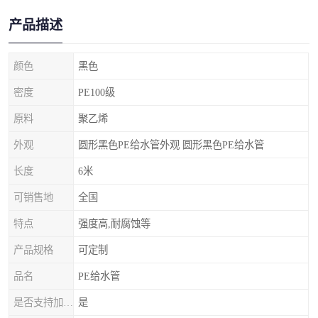
产品描述
颜色
黑色
密度
PE100级
原料
聚乙烯
外观
圆形黑色PE给水管外观 圆形黑色PE给水管
长度
6米
可销售地
全国
特点
强度高,耐腐蚀等
产品规格
可定制
品名
PE给水管
是否支持加工定制
是