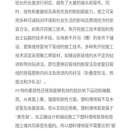
较长的长度进行供应，避免了大量的接头和管件。同
时，挠性和重量轻及具有优良的耐刮痕能力，使之可采
用多种可减轻对环境和社会生活的影响且费用经济的安
装方法，如免开挖施工技术。免开挖施工技术是指利用
岩土钻掘的技术手段，在地表不开沟（槽）的条件下铺
设、更换或修复地下管线的施工技术。多种免开挖施工
技术适宜采用聚乙烯管材，如铺设新管线的水平定向钻
进和导向钻进法，原位更换旧管线的胀管法及修复旧管
线的穿插更新内衬法及改进的内衬法（折叠变形法、热
拔法和冷轧法）。
PE特的柔韧性还使其能够有效的抵抗地下运动和端载
荷。从表面上看，强度和刚性方面，塑料埋地管不及水
泥管及金属管道，但从实际应用看，塑料埋地管是属于
“柔性管”，在正确设计和铺设施工下塑料埋地管是和周
围土壤共同承受负载的。所以塑料埋地管不需要达到“钢