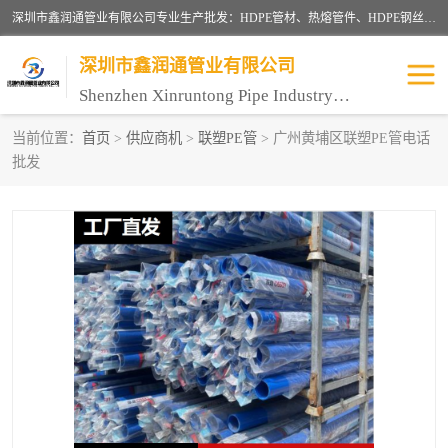
深圳市鑫润通管业有限公司专业生产批发：HDPE管材、热熔管件、HDPE钢丝骨架管、电熔管件、HDPE双壁波纹管、MPP电力管、井盖、PVC管材管件、PPR管材管件等；公司自创建以来，始终秉承“团结、务实、创新、守信”的服务宗旨，凭借专业的服务以及多年的勤奋拼搏，发展成为一家专业销售各种管材管件，绝缘电工套管及配件等系列产品的贸易公司。
深圳市鑫润通管业有限公司
Shenzhen Xinruntong Pipe Industry Co., Ltd
当前位置：
首页
>
供应商机
>
联塑PE管
> 广州黄埔区联塑PE管电话
批发
HDPE管材给水管
HDPE钢丝骨架管
HDPE双壁波纹管
HDPE电力通讯管
UPVC电力通讯管
MPP电力通信管
联塑PVC管
联塑PPR管
联塑PE管
联塑家装红蓝线管