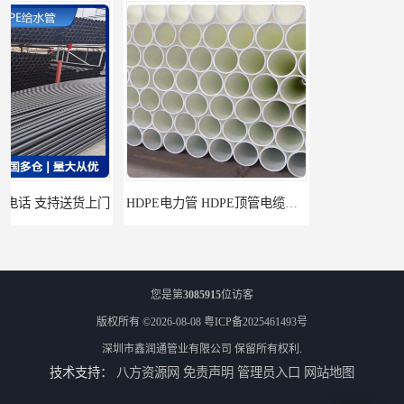
HDPE电力管 HDPE顶管电缆管保护套管
HDPE钢丝骨架管 HDPE给水管自来水管饮用水管
您是第
3085915
位访客
版权所有 ©2026-08-08
粤ICP备2025461493号
深圳市鑫润通管业有限公司
保留所有权利.
技术支持：
八方资源网
免责声明
管理员入口
网站地图