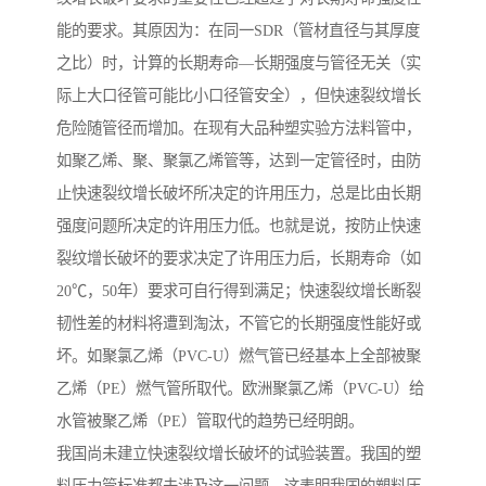
能的要求。其原因为：在同一SDR（管材直径与其厚度
之比）时，计算的长期寿命—长期强度与管径无关（实
际上大口径管可能比小口径管安全），但快速裂纹增长
危险随管径而增加。在现有大品种塑实验方法料管中，
如聚乙烯、聚、聚氯乙烯管等，达到一定管径时，由防
止快速裂纹增长破坏所决定的许用压力，总是比由长期
强度问题所决定的许用压力低。也就是说，按防止快速
裂纹增长破坏的要求决定了许用压力后，长期寿命（如
20℃，50年）要求可自行得到满足；快速裂纹增长断裂
韧性差的材料将遭到淘汰，不管它的长期强度性能好或
坏。如聚氯乙烯（PVC-U）燃气管已经基本上全部被聚
乙烯（PE）燃气管所取代。欧洲聚氯乙烯（PVC-U）给
水管被聚乙烯（PE）管取代的趋势已经明朗。
我国尚未建立快速裂纹增长破坏的试验装置。我国的塑