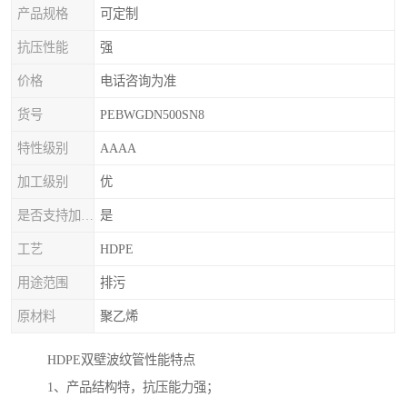
产品规格
可定制
抗压性能
强
价格
电话咨询为准
货号
PEBWGDN500SN8
特性级别
AAAA
加工级别
优
是否支持加印LOGO
是
工艺
HDPE
用途范围
排污
原材料
聚乙烯
HDPE双壁波纹管性能特点
1、产品结构特，抗压能力强；