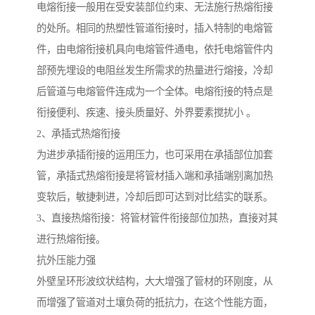
电熔衔接一般用在受安装部位约束、无法施行热熔衔接
的处所。相同的热塑性管道衔接时，插入特制的电熔管
件，由电熔衔接机具向电熔管件通电，依托电熔管件内
部预先埋设的电阻丝发生所需求的热量进行熔接，冷却
后管道与电熔管件连成为一个全体。电熔衔接的特点是
衔接便利、疾速、接头质量好、外界要素搅扰小 。
2、承插式热熔衔接
为进步承插衔接的运用压力，也可采用在承插部位加套
管，承插式热熔衔接是将管材插入端和承插端别离加热
变软后，敏捷刺进，冷却后即可达到对比结实的联系。
3、直接热熔衔接：将管材管件衔接部位加热，直接对其
进行热熔衔接。
抗外压能力强
外壁呈环形波纹状结构，大大增强了管材的环刚度，从
而增强了管道对土壤负荷的抵抗力，在这个性能方面，