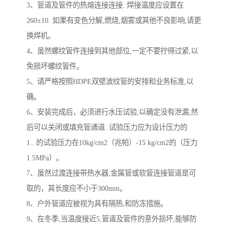
3、管道及管件的热熔连接连接. 焊接温度应设置在
260±10. 如果有变色分解,燃烧,烟雾或其他不良影响,请更
换焊机。
4、虽然螺纹管件连接到其他部位,一定不要拧得过紧,以
免损坏螺纹管件。
5、请严格按照HDPE双壁波纹管的安排和业务标准,以
确。
6、安装完成后，必须进行水压试验,以确定没有泄漏,然
后可以关闭或填充管通道. 试验压力应为设计压力的
1.. 的试验压力在10kg/cm2（兆帕）-15 kg/cm2的（压力
1.5MPa）。
7、虽然过渡连接带热水器,金属管或软管连接管道是可
取的，其长度应不小于300mm。
8、户外管道应被视为具有隔热,和防冻措施。
9、在冬季,当温度接近5,管道及管件的意外损坏,能够防