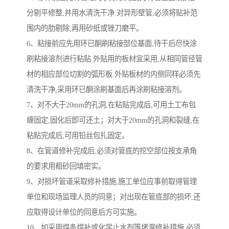
分剔平修整,并用水清洗干净.对异形壁管,必须将贴补范
围内的肋剔除,再用砂纸或锉刀磨平。
6、粘接前应先用环已酮刷粘接部位基面,待干后尽快涂
刷粘接溶剂进行粘贴.外贴用的板材宜采用,从相同管径管
材的相应部位切割的弧形板.外贴板材的内侧同样必须先
清洗干净,采用环已酮涂刷基面后再涂刷粘接溶剂。
7、对不大于20mm的孔洞,在粘贴完成后,可用土工布包
缠固定,固化后即可还土；对大于20mm的孔洞和裂缝,在
粘贴完成后,可用铅丝包扎固定。
8、在管道修补完成后,必须对管底的挖空部位按支承角
的要求用粗砂回填密实。
9、对损坏管道采取修补措施,施工单位应事前取得管理
单位和现场监理人员的同意；对出现在管底部的损坏,还
应取得设计单位的同意后方可实施。
10、如采用焊条焊补或化学止水剂等堵漏修补措施,必须