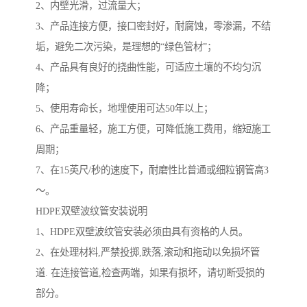
2、内壁光滑，过流量大；
3、产品连接方便，接口密封好，耐腐蚀，零渗漏，不结
垢，避免二次污染，是理想的“绿色管材”；
4、产品具有良好的挠曲性能，可适应土壤的不均匀沉
降；
5、使用寿命长，地埋使用可达50年以上；
6、产品重量轻，施工方便，可降低施工费用，缩短施工
周期；
7、在15英尺/秒的速度下，耐磨性比普通或细粒钢管高3
～。
HDPE双壁波纹管安装说明
1、HDPE双壁波纹管安装必须由具有资格的人员。
2、在处理材料,严禁投掷,跌落,滚动和拖动以免损坏管
道. 在连接管道,检查两端，如果有损坏，请切断受损的
部分。