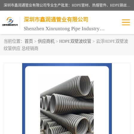
深圳市鑫润通管业有限公司专业生产批发：HDPE管材、热熔管件、HDPE钢丝骨架管、电熔管件、HDPE双壁波纹管、MPP电力管、井盖、PVC管材管件、PPR管材管件等；公司自创建以来，始终秉承“团结、务实、创新、守信”的服务宗旨，凭借专业的服务以及多年的勤奋拼搏，发展成为一家专业销售各种管材管件，绝缘电工套管及配件等系列产品的贸易公司。
深圳市鑫润通管业有限公司
Shenzhen Xinruntong Pipe Industry Co., Ltd
当前位置：
首页
>
供应商机
>
HDPE双壁波纹管
> 云浮HDPE双壁波
纹管供应 总经销商
HDPE管材给水管
HDPE钢丝骨架管
HDPE双壁波纹管
HDPE电力通讯管
UPVC电力通讯管
MPP电力通信管
联塑PVC管
联塑PPR管
联塑PE管
联塑家装红蓝线管