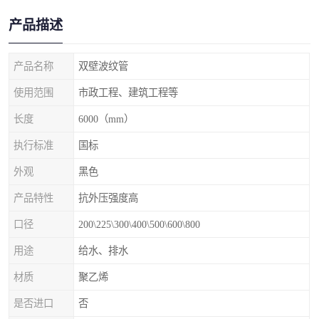
产品描述
产品名称
双壁波纹管
使用范围
市政工程、建筑工程等
长度
6000（mm）
执行标准
国标
外观
黑色
产品特性
抗外压强度高
口径
200\225\300\400\500\600\800
用途
给水、排水
材质
聚乙烯
是否进口
否