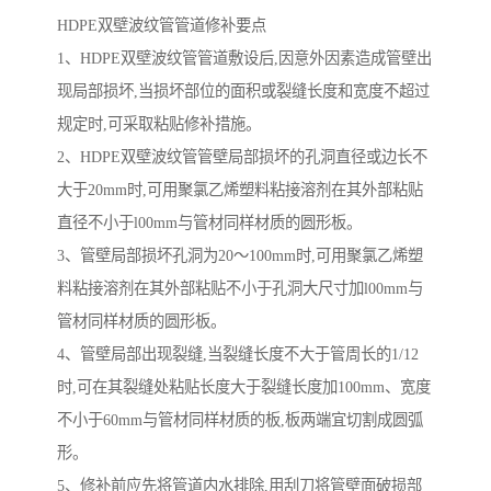
HDPE双壁波纹管管道修补要点
1、HDPE双壁波纹管管道敷设后,因意外因素造成管壁出
现局部损坏,当损坏部位的面积或裂缝长度和宽度不超过
规定时,可采取粘贴修补措施。
2、HDPE双壁波纹管管壁局部损坏的孔洞直径或边长不
大于20mm时,可用聚氯乙烯塑料粘接溶剂在其外部粘贴
直径不小于l00mm与管材同样材质的圆形板。
3、管壁局部损坏孔洞为20～100mm时,可用聚氯乙烯塑
料粘接溶剂在其外部粘贴不小于孔洞大尺寸加l00mm与
管材同样材质的圆形板。
4、管壁局部出现裂缝,当裂缝长度不大于管周长的1/12
时,可在其裂缝处粘贴长度大于裂缝长度加100mm、宽度
不小于60mm与管材同样材质的板,板两端宜切割成圆弧
形。
5、修补前应先将管道内水排除,用刮刀将管壁面破损部